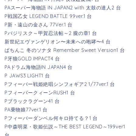
PAスーパー海物語 IN JAPAN2 with 太鼓の達人2 台
P戦国乙女 LEGEND BATTLE 99ver.1 台
P新・遠山の金さん 77Ver.1 台
Pバジリスク～甲賀忍法帖～2 朧の章1 台
新世紀エヴァンゲリオン〜未来への咆哮〜4 台
ぱちんこ 冬のソナタ Remember Sweet Version1 台
P牙狼GOLD IMPACT4 台
PAドラム海物語IN JAPAN4 台
P JAWS3 LIGHT1 台
Pフィーバー戦姫絶唱シンフォギア2 1/77ver.1 台
PフィーバークィーンRUSH1 台
Pブラックラグーン41 台
PA乗物娘77ver.1 台
Pフィーバーダンベル何キロ持てる？1 台
P中森明菜・歌姫伝説～THE BEST LEGEND～199ver1
台