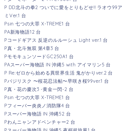
P DD北斗の拳2 ついでに愛をとりもどせ!! ラオウ99ア
ミVer.1 台
Psin 七つの大罪 X-TREME1 台
PA新海物語12 台
Pコードギアス 反逆のルルーシュ Light ver.1 台
P真・北斗無双 第4章3 台
PモモキュンソードGC250A1 台
PAスーパー海物語 IN 沖縄5 with アイマリン5 台
P Re:ゼロから始める異世界生活 鬼がかりver.2 台
Pバジリスク 〜桜花忍法帖〜早咲き桜99ver.1 台
P真・花の慶次3 -黄金一閃-2 台
Psin 七つの大罪 X-TREME1 台
Pフィーバー炎炎ノ消防隊4 台
Pスーパー海物語 IN 沖縄52 台
Pわんニャンアドベンチャー2 台
Pスーパー海物語 IN 沖縄5 夜桜超旋風1 台