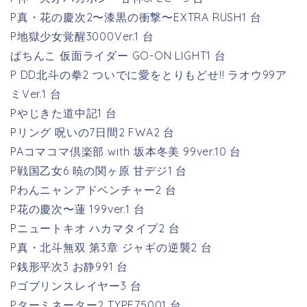
P真・花の慶次2〜漆黒の衝撃〜EXTRA RUSH1 台
P地獄少女覚醒3000Ver.1 台
ぱちんこ 仮面ライダー GO-ON LIGHT1 台
P DD北斗の拳2 ついでに愛をとりもどせ!! ラオウ99ア
ミVer.1 台
Pやじきた道中記1 台
Pリング 呪いの7日間2 FWA2 台
PAコマコマ倶楽部 with 坂本冬美 99ver.10 台
P戦国乙女6 暁の関ヶ原 甘デジ1 台
Pわんニャンアドベンチャー2 台
P花の慶次〜蓮 199ver.1 台
Pニュートキオ ハカマタイプ2 台
P真・北斗無双 第3章 ジャギの逆襲2 台
P銭形平次3 お静991 台
Pゴブリンスレイヤー3 台
Pターミネーター2 TYPE75001 台