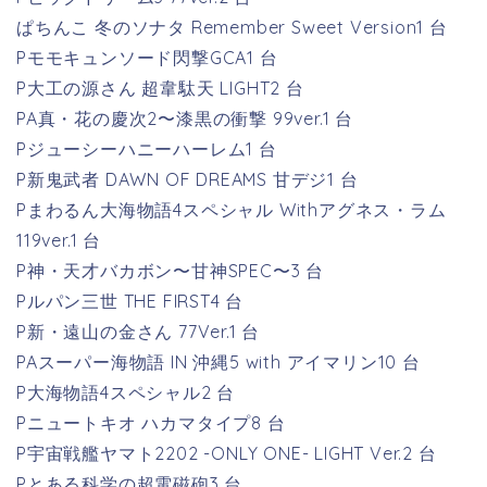
ぱちんこ 冬のソナタ Remember Sweet Version1 台
Pモモキュンソード閃撃GCA1 台
P大工の源さん 超韋駄天 LIGHT2 台
PA真・花の慶次2〜漆黒の衝撃 99ver.1 台
Pジューシーハニーハーレム1 台
P新鬼武者 DAWN OF DREAMS 甘デジ1 台
Pまわるん大海物語4スペシャル Withアグネス・ラム
119ver.1 台
P神・天才バカボン〜甘神SPEC〜3 台
Pルパン三世 THE FIRST4 台
P新・遠山の金さん 77Ver.1 台
PAスーパー海物語 IN 沖縄5 with アイマリン10 台
P大海物語4スペシャル2 台
Pニュートキオ ハカマタイプ8 台
P宇宙戦艦ヤマト2202 -ONLY ONE- LIGHT Ver.2 台
Pとある科学の超電磁砲3 台