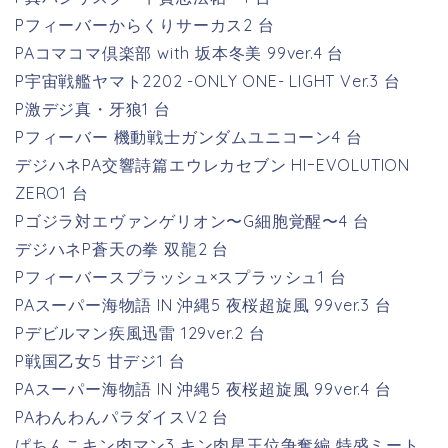
Pフィーバーからくりサーカス2 台
PAコマコマ倶楽部 with 坂本冬美 99ver.4 台
P宇宙戦艦ヤマト2202 -ONLY ONE- LIGHT Ver.3 台
P激デジ真・牙狼1 台
Pフィーバー 機動戦士ガンダムユニコーン4 台
デジハネPA交響詩篇エウレカセブン HIｰEVOLUTION
ZERO1 台
Pゴジラ対エヴァンゲリオン〜G細胞覚醒〜4 台
デジハネP蒼天の拳 双龍2 台
Pフィーバースプラッシュ×スプラッシュ1 台
PAスーパー海物語 IN 沖縄5 夜桜超旋風 99ver.3 台
Pデビルマン疾風迅雷 129ver.2 台
P戦国乙女5 甘デジ1 台
PAスーパー海物語 IN 沖縄5 夜桜超旋風 99ver.4 台
PAわんわんパラダイスV2 台
ぱちんこキン肉マン3 キン肉星王位争奪編 特盛ミート