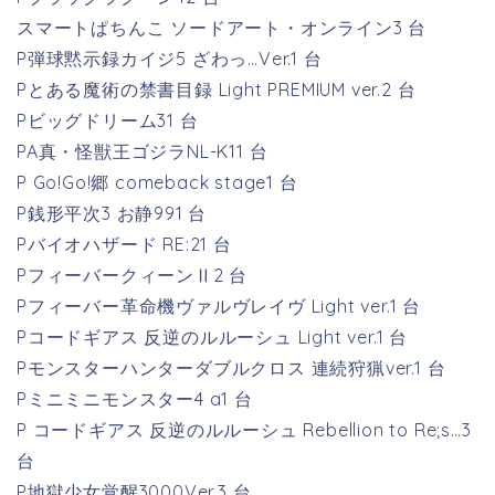
スマートぱちんこ ソードアート・オンライン3 台
P弾球黙示録カイジ5 ざわっ…Ver.1 台
Pとある魔術の禁書目録 Light PREMIUM ver.2 台
Pビッグドリーム31 台
PA真・怪獣王ゴジラNL-K11 台
P Go!Go!郷 comeback stage1 台
P銭形平次3 お静991 台
Pバイオハザード RE:21 台
PフィーバークィーンⅡ2 台
Pフィーバー革命機ヴァルヴレイヴ Light ver.1 台
Pコードギアス 反逆のルルーシュ Light ver.1 台
Pモンスターハンターダブルクロス 連続狩猟ver.1 台
Pミニミニモンスター4 a1 台
P コードギアス 反逆のルルーシュ Rebellion to Re;s…3
台
P地獄少女覚醒3000Ver.3 台