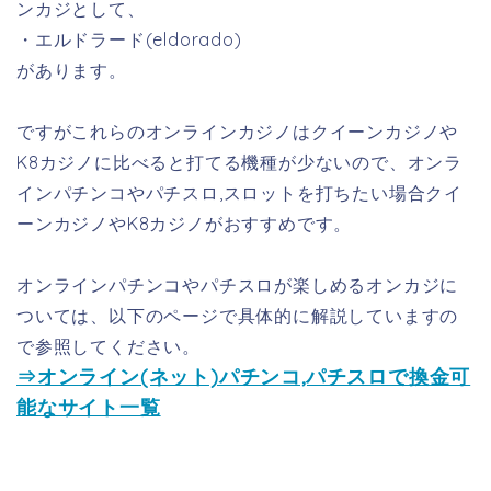
ンカジとして、
・エルドラード(eldorado)
があります。
ですがこれらのオンラインカジノはクイーンカジノや
K8カジノに比べると打てる機種が少ないので、オンラ
インパチンコやパチスロ,スロットを打ちたい場合クイ
ーンカジノやK8カジノがおすすめです。
オンラインパチンコやパチスロが楽しめるオンカジに
ついては、以下のページで具体的に解説していますの
で参照してください。
⇒オンライン(ネット)パチンコ,パチスロで換金可
能なサイト一覧