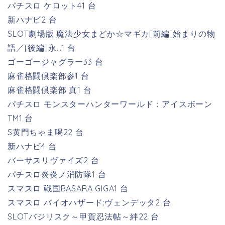
パチスロ ケロット41 台
新ハナビ2 台
SLOT劇場版 魔法少女まどか☆マギカ[前編]始まりの物
語／[後編]永…1 台
ゴーゴージャグラー33 台
麻雀格闘倶楽部参1 台
麻雀格闘倶楽部 真1 台
パチスロ モンスターハンターワールド：アイスボーン
TM1 台
S黄門ちゃま喝22 台
新ハナビ4 台
バーサスリヴァイズ2 台
パチスロ炎炎ノ消防隊1 台
スマスロ 戦国BASARA GIGA1 台
スマスロ バイオハザード:ヴェンデッタ2 台
SLOTバジリスク～甲賀忍法帖～絆22 台