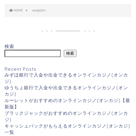
HOME
verajohn
検索
検索
Recent Posts
みずほ銀行で入金や出金できるオンラインカジノ(オンカ
ジ)
ゆうちょ銀行で入金や出金できるオンラインカジノ(オン
カジ)
ルーレットがおすすめのオンラインカジノ(オンカジ)【最
新版】
ブラックジャックがおすすめのオンラインカジノ(オンカ
ジ)
キャッシュバックがもらえるオンラインカジノ(オンカジ)
一覧