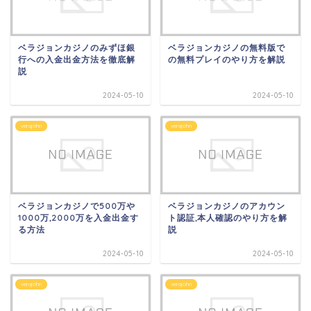
ベラジョンカジノのみずほ銀
ベラジョンカジノの無料版で
行への入金出金方法を徹底解
の無料プレイのやり方を解説
説
2024-05-10
2024-05-10
verajohn
verajohn
ベラジョンカジノで500万や
ベラジョンカジノのアカウン
1000万,2000万を入金出金す
ト認証,本人確認のやり方を解
る方法
説
2024-05-10
2024-05-10
verajohn
verajohn