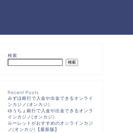
検索
検索
Recent Posts
みずほ銀行で入金や出金できるオンライ
ンカジノ(オンカジ)
ゆうちょ銀行で入金や出金できるオンラ
インカジノ(オンカジ)
ルーレットがおすすめのオンラインカジ
ノ(オンカジ)【最新版】