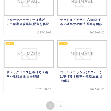
フルーツパーティーは稼げ
デッドオアアライブ2は稼げ
る？確率や攻略法,配当を解説
る？確率や攻略法,配当を解説
2023-08-03
2023-08-02
game
game
ザドッグハウスは稼げる？確
ゴールドラッシュ(スロット)
率や攻略法,配当を解説
は稼げる？確率や攻略法,配当
を解説
2023-08-02
2023-08-02
1
2