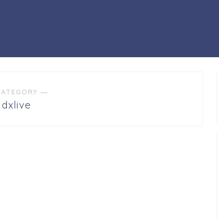
CATEGORY ―
dxlive