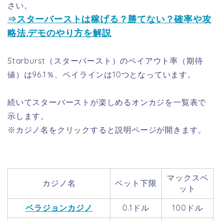
さい。
⇒スターバーストは稼げる？勝てない？確率や攻
略法,デモのやり方を解説
Starburst（スターバースト）のペイアウト率（期待
値）は96.1％、ペイラインは10つとなっています。
続いてスターバーストが楽しめるオンカジを一覧表で
示します。
※カジノ名をクリックすると説明ページが開きます。
マックスベ
カジノ名
ベット下限
ット
ベラジョンカジノ
0.1ドル
100ドル