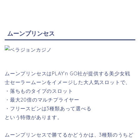
ムーンプリンセス
ムーンプリンセスはPLAY’n GO社が提供する美少女戦
士セーラームーンをイメージした大人気スロットで、
・落ちものタイプのスロット
・最大20倍のマルチプライヤー
・フリースピンは3種類あって選べる
という特徴があります。
ムーンプリンセスで勝てるかどうかは、3種類のうちど