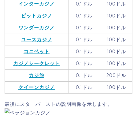
インターカジノ
0.1ドル
100ドル
ビットカジノ
0.1ドル
100ドル
ワンダーカジノ
0.1ドル
100ドル
ユースカジノ
0.1ドル
100ドル
コニベット
0.1ドル
100ドル
カジノシークレット
0.1ドル
100ドル
カジ旅
0.1ドル
200ドル
クイーンカジノ
0.1ドル
100ドル
最後にスターバーストの説明画像を示します。