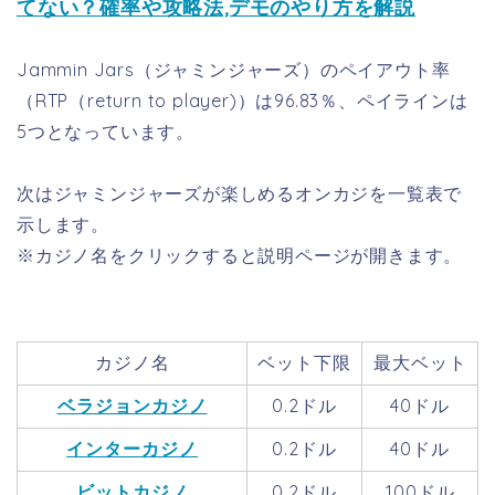
てない？確率や攻略法,デモのやり方を解説
Jammin Jars（ジャミンジャーズ）のペイアウト率
（RTP（return to player)）は96.83％、ペイラインは
5つとなっています。
次はジャミンジャーズが楽しめるオンカジを一覧表で
示します。
※カジノ名をクリックすると説明ページが開きます。
カジノ名
ベット下限
最大ベット
ベラジョンカジノ
0.2ドル
40ドル
インターカジノ
0.2ドル
40ドル
ビットカジノ
0.2ドル
100ドル