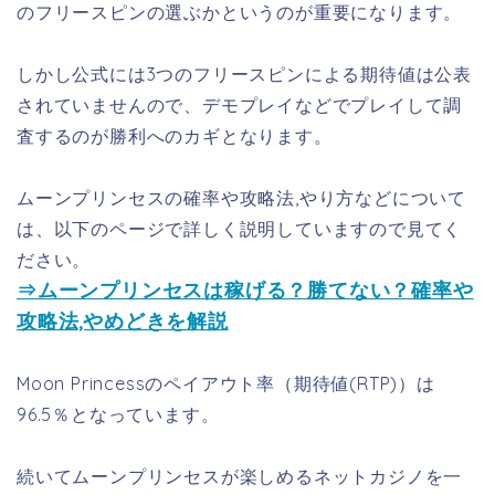
のフリースピンの選ぶかというのが重要になります。
しかし公式には3つのフリースピンによる期待値は公表
されていませんので、デモプレイなどでプレイして調
査するのが勝利へのカギとなります。
ムーンプリンセスの確率や攻略法,やり方などについて
は、以下のページで詳しく説明していますので見てく
ださい。
⇒ムーンプリンセスは稼げる？勝てない？確率や
攻略法,やめどきを解説
Moon Princessのペイアウト率（期待値(RTP)）は
96.5％となっています。
続いてムーンプリンセスが楽しめるネットカジノを一