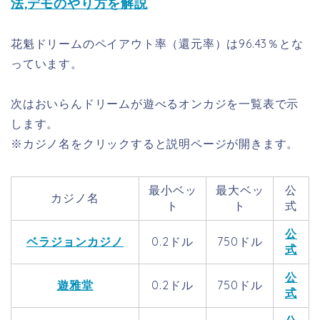
法,デモのやり方を解説
花魁ドリームのペイアウト率（還元率）は96.43％とな
っています。
次はおいらんドリームが遊べるオンカジを一覧表で示
します。
※カジノ名をクリックすると説明ページが開きます。
最小ベッ
最大ベッ
公
カジノ名
ト
ト
式
公
ベラジョンカジノ
0.2ドル
750ドル
式
公
遊雅堂
0.2ドル
750ドル
式