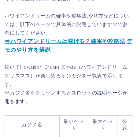
ハワイアンドリームの確率や攻略法,やり方などについ
ては、以下のページで具体的に説明していますので参
考にしてください。
⇒ハワイアンドリームは稼げる？確率や攻略法,デ
モのやり方を解説
続いてHawaiian Dream Xmas（ハワイアンドリーム
クリスマス）が楽しめるオンカジを一覧表で示しま
す。
※カジノ名をクリックするとスロットの説明ページが
開きます。
最小ベッ
最大ベッ
公
カジノ名
ト
ト
式