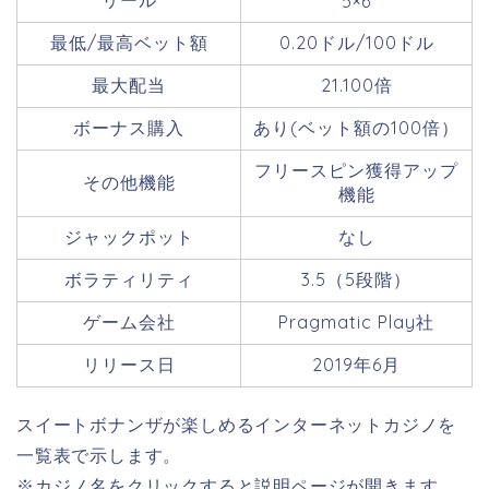
5×6
最低/最高ベット額
0.20ドル/100ドル
最大配当
21.100倍
ボーナス購入
あり(ベット額の100倍）
フリースピン獲得アップ
その他機能
機能
ジャックポット
なし
ボラティリティ
3.5（5段階）
ゲーム会社
Pragmatic Play社
リリース日
2019年6月
スイートボナンザが楽しめるインターネットカジノを
一覧表で示します。
※カジノ名をクリックすると説明ページが開きます。