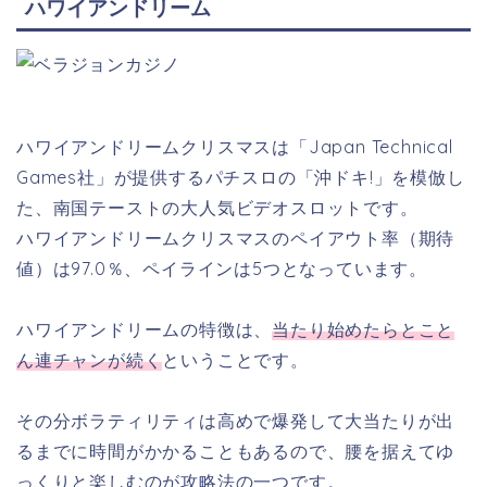
ハワイアンドリーム
ハワイアンドリームクリスマスは「Japan Technical
Games社」が提供するパチスロの「沖ドキ!」を模倣し
た、南国テーストの大人気ビデオスロットです。
ハワイアンドリームクリスマスのペイアウト率（期待
値）は97.0％、ペイラインは5つとなっています。
ハワイアンドリームの特徴は、
当たり始めたらとこと
ん連チャンが続く
ということです。
その分ボラティリティは高めで爆発して大当たりが出
るまでに時間がかかることもあるので、腰を据えてゆ
っくりと楽しむのが攻略法の一つです。