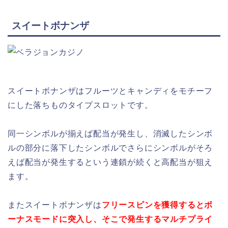
スイートボナンザ
スイートボナンザはフルーツとキャンディをモチーフ
にした落ちものタイプスロットです。
同一シンボルが揃えば配当が発生し、消滅したシンボ
ルの部分に落下したシンボルでさらにシンボルがそろ
えば配当が発生するという連鎖が続くと高配当が狙え
ます。
またスイートボナンザは
フリースピンを獲得するとボ
ーナスモードに突入し、そこで発生するマルチプライ