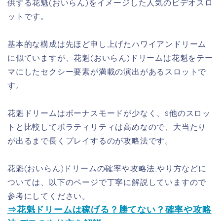
供する花魁(おいらん)をイメージした人気のビデオスロ
ットです。
基本的な構成は先ほど申し上げたハワイアンドリーム
に似ていますが、花魁(おいらん)ドリームは花魁をテー
マにしたセクシー要素が満載の演出があるスロットで
す。
花魁ドリームはボーナスモードが少なく、s他のスロッ
トと比較してボラティリティは高めなので、大当たり
が出るまで長くプレイするのが攻略法です。
花魁(おいらん)ドリームの確率や攻略法,やり方などに
ついては、以下のページで丁寧に解説していますので
参考にしてください。
⇒花魁ドリームは稼げる？勝てない？確率や攻略