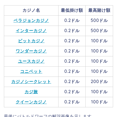
カジノ名
最低掛け額
最高賭け額
ベラジョンカジノ
0.2ドル
500ドル
インターカジノ
0.2ドル
500ドル
ビットカジノ
0.2ドル
100ドル
ワンダーカジノ
0.2ドル
100ドル
ユースカジノ
0.2ドル
100ドル
コニベット
0.2ドル
100ドル
カジノシークレット
0.2ドル
200ドル
カジ旅
0.2ドル
100ドル
クイーンカジノ
0.2ドル
100ドル
最後にバトルドワーフの解説画像を示します。