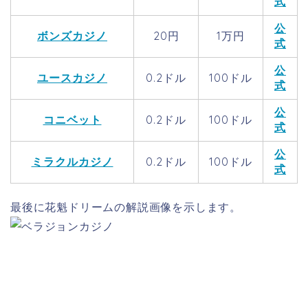
式
公
ボンズカジノ
20円
1万円
式
公
ユースカジノ
0.2ドル
100ドル
式
公
コニベット
0.2ドル
100ドル
式
公
ミラクルカジノ
0.2ドル
100ドル
式
最後に花魁ドリームの解説画像を示します。