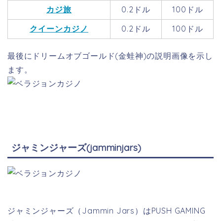
カジ旅
0.2ドル
100ドル
クイーンカジノ
0.2ドル
100ドル
最後にドリームオブゴールド(金蛙神)の説明画像を示し
ます。
ジャミンジャーズ(jamminjars)
ジャミンジャーズ（Jammin Jars）はPUSH GAMING