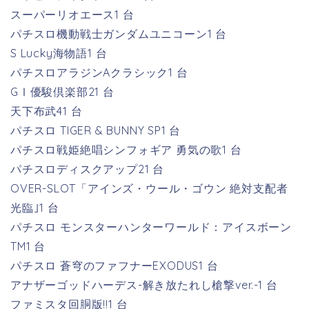
スーパーリオエース1 台
パチスロ機動戦士ガンダムユニコーン1 台
S Lucky海物語1 台
パチスロアラジンAクラシック1 台
GⅠ優駿倶楽部21 台
天下布武41 台
パチスロ TIGER & BUNNY SP1 台
パチスロ戦姫絶唱シンフォギア 勇気の歌1 台
パチスロディスクアップ21 台
OVER-SLOT「アインズ・ウール・ゴウン 絶対支配者
光臨｣1 台
パチスロ モンスターハンターワールド：アイスボーン
TM1 台
パチスロ 蒼穹のファフナーEXODUS1 台
アナザーゴッドハーデス-解き放たれし槍撃ver.-1 台
ファミスタ回胴版!!1 台