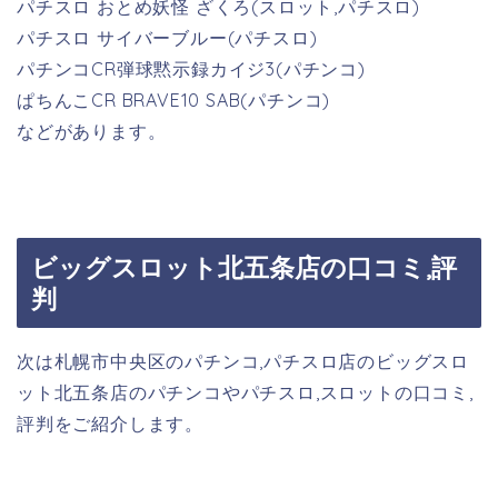
パチスロ おとめ妖怪 ざくろ(スロット,パチスロ)
パチスロ サイバーブルー(パチスロ)
パチンコCR弾球黙示録カイジ3(パチンコ)
ぱちんこCR BRAVE10 SAB(パチンコ)
などがあります。
ビッグスロット北五条店の口コミ,評
判
次は札幌市中央区のパチンコ,パチスロ店のビッグスロ
ット北五条店のパチンコやパチスロ,スロットの口コミ,
評判をご紹介します。