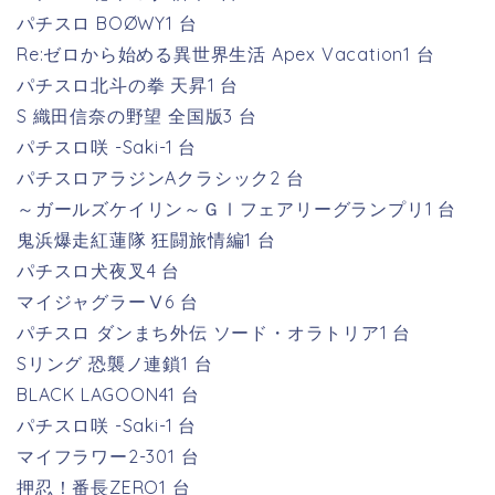
パチスロ BOØWY1 台
Re:ゼロから始める異世界生活 Apex Vacation1 台
パチスロ北斗の拳 天昇1 台
S 織田信奈の野望 全国版3 台
パチスロ咲 -Saki-1 台
パチスロアラジンAクラシック2 台
～ガールズケイリン～ＧⅠフェアリーグランプリ1 台
鬼浜爆走紅蓮隊 狂闘旅情編1 台
パチスロ犬夜叉4 台
マイジャグラーⅤ6 台
パチスロ ダンまち外伝 ソード・オラトリア1 台
Sリング 恐襲ノ連鎖1 台
BLACK LAGOON41 台
パチスロ咲 -Saki-1 台
マイフラワー2-301 台
押忍！番長ZERO1 台