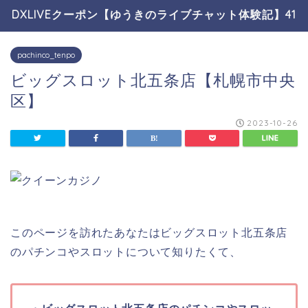
DXLIVEクーポン【ゆうきのライブチャット体験記】41
pachinco_tenpo
ビッグスロット北五条店【札幌市中央
区】
2023-10-26
このページを訪れたあなたはビッグスロット北五条店
のパチンコやスロットについて知りたくて、