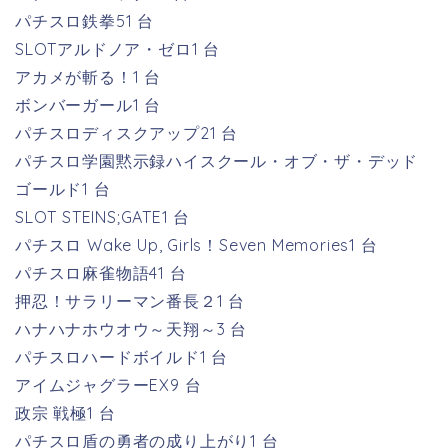
パチスロ鉄拳51 台
SLOTアルドノア・ゼロ1 台
アカメが斬る！1 台
ボンバーガール1 台
パチスロディスクアップ21 台
パチスロ学園黙示録ハイスクール・オブ・ザ・デッド
ゴールド1 台
SLOT STEINS;GATE1 台
パチスロ Wake Up, Girls！Seven Memories1 台
パチスロ麻雀物語41 台
押忍！サラリーマン番長２1 台
ハナハナホウオウ～天翔～3 台
パチスロハードボイルド1 台
アイムジャグラーEX9 台
政宗 戦極1 台
パチスロ盾の勇者の成り上がり1 台