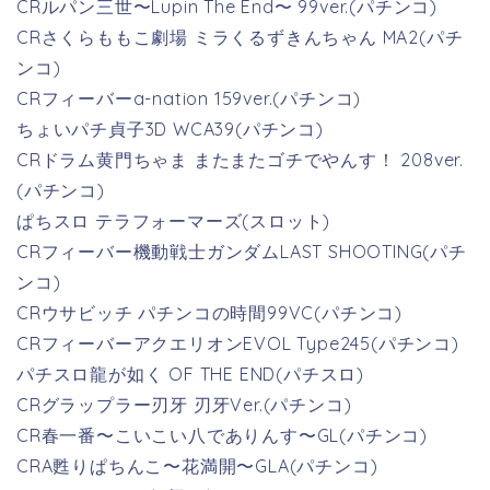
CRルパン三世〜Lupin The End〜 99ver.(パチンコ)
CRさくらももこ劇場 ミラくるずきんちゃん MA2(パチ
ンコ)
CRフィーバーa-nation 159ver.(パチンコ)
ちょいパチ貞子3D WCA39(パチンコ)
CRドラム黄門ちゃま またまたゴチでやんす！ 208ver.
(パチンコ)
ぱちスロ テラフォーマーズ(スロット)
CRフィーバー機動戦士ガンダムLAST SHOOTING(パチ
ンコ)
CRウサビッチ パチンコの時間99VC(パチンコ)
CRフィーバーアクエリオンEVOL Type245(パチンコ)
パチスロ龍が如く OF THE END(パチスロ)
CRグラップラー刃牙 刃牙Ver.(パチンコ)
CR春一番〜こいこい八でありんす〜GL(パチンコ)
CRA甦りぱちんこ〜花満開〜GLA(パチンコ)