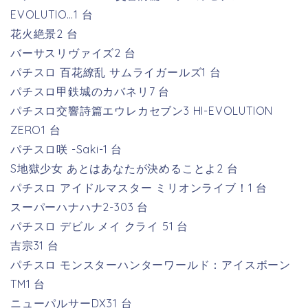
EVOLUTIO…1 台
花火絶景2 台
バーサスリヴァイズ2 台
パチスロ 百花繚乱 サムライガールズ1 台
パチスロ甲鉄城のカバネリ7 台
パチスロ交響詩篇エウレカセブン3 HI-EVOLUTION
ZERO1 台
パチスロ咲 -Saki-1 台
S地獄少女 あとはあなたが決めることよ2 台
パチスロ アイドルマスター ミリオンライブ！1 台
スーパーハナハナ2-303 台
パチスロ デビル メイ クライ 51 台
吉宗31 台
パチスロ モンスターハンターワールド：アイスボーン
TM1 台
ニューパルサーDX31 台