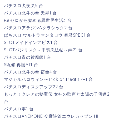
パチスロ犬夜叉5 台
パチスロ北斗の拳 天昇1 台
Re:ゼロから始める異世界生活3 台
パチスロアラジンAクラシック2 台
ぱちスロ ウルトラマンタロウ 暴君SPEC1 台
SLOTメイドインアビス1 台
SLOTバジリスク～甲賀忍法帖～絆21 台
パチスロ青の祓魔師1 台
S呪怨 再誕AT1 台
パチスロ北斗の拳 宿命4 台
マジカルハロウィン〜Trick or Treat！〜1 台
パチスロディスクアップ22 台
もっと！クレアの秘宝伝 女神の歌声と太陽の子供達2
台
パチスロ零1 台
パチスロANEMONE 交響詩篇エウレカセブン HIｰ