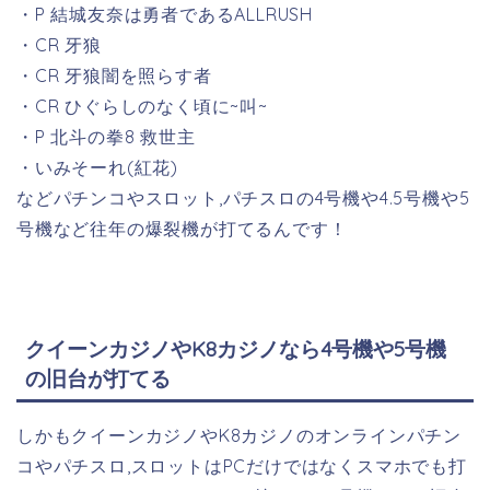
・P 結城友奈は勇者であるALLRUSH
・CR 牙狼
・CR 牙狼闇を照らす者
・CR ひぐらしのなく頃に~叫~
・P 北斗の拳8 救世主
・いみそーれ(紅花)
などパチンコやスロット,パチスロの4号機や4.5号機や5
号機など往年の爆裂機が打てるんです！
クイーンカジノやK8カジノなら4号機や5号機
の旧台が打てる
しかもクイーンカジノやK8カジノのオンラインパチン
コやパチスロ,スロットはPCだけではなくスマホでも打