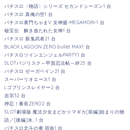
パチスロ〈物語〉シリーズ セカンドシーズン1 台
パチスロ 真俺の空1 台
パチスロ黄門ちゃまV 女神盛-MEGAMORI-1 台
秘宝伝 解き放たれた女神1 台
パチスロ 新鬼武者21 台
BLACK LAGOON ZERO bullet MAX1 台
パチスロツインエンジェルPARTY1 台
SLOTバジリスク～甲賀忍法帖～絆25 台
パチスロ ゼーガペイン21 台
スーパーリオエース1 台
Lゴブリンスレイヤー2 台
吉宗32 台
押忍！番長ZERO2 台
SLOT劇場版 魔法少女まどか☆マギカ[前編]始まりの物
語／[後編]永…1 台
パチスロ北斗の拳 宿命1 台