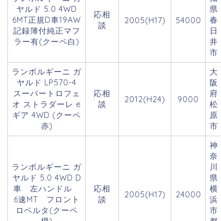
ヤルド 5.0 4WD
県
応相
6MT正規D車19AW
春
2005(H17)
54000
談
記録簿付純正マフ
日
ラー有(クーペ白)
井
市
ランボルギーニ ガ
大
ヤルド LP570-4
阪
スーパートロフェ
応相
府
2012(H24)
9000
オ ストラダーレ e
談
松
ギア 4WD (クーペ
原
赤)
市
神
奈
ランボルギーニ ガ
川
ヤルド 5.0 4WD D
県
車 左ハンドル
応相
横
2005(H17)
24000
6速MT フロント
談
浜
ロベルタ(クーペ
市