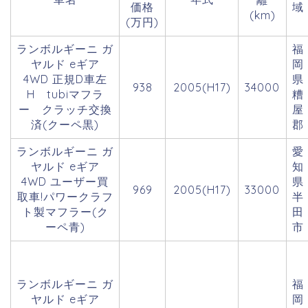
離
価格
域
(km)
(万円)
ランボルギーニ ガ
福
ヤルド eギア
岡
4WD 正規D車左
県
938
2005(H17)
34000
H tubiマフラ
糟
ー クラッチ交換
屋
済(クーペ黒)
郡
ランボルギーニ ガ
愛
ヤルド eギア
知
4WD ユーザー買
県
969
2005(H17)
33000
取車!パワークラフ
半
ト製マフラー(ク
田
ーペ青)
市
ランボルギーニ ガ
福
ヤルド eギア
岡