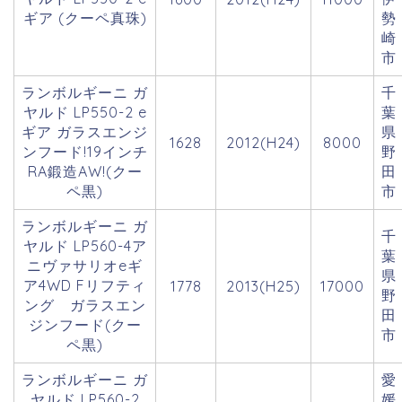
ギア (クーペ真珠)
勢
崎
市
ランボルギーニ ガ
千
ヤルド LP550-2 e
葉
ギア ガラスエンジ
県
1628
2012(H24)
8000
ンフード!19インチ
野
RA鍛造AW!(クー
田
ペ黒)
市
ランボルギーニ ガ
千
ヤルド LP560-4ア
葉
ニヴァサリオeギ
県
ア4WD Fリフティ
1778
2013(H25)
17000
野
ング ガラスエン
田
ジンフード(クー
市
ペ黒)
ランボルギーニ ガ
愛
ヤルド LP560-2
媛