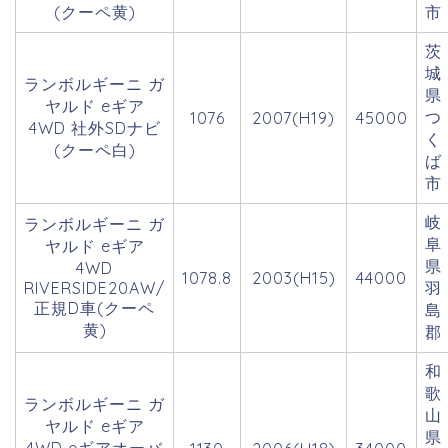
(クーペ黄)
市
茨
城
ランボルギーニ ガ
県
ヤルド eギア
つ
1076
2007(H19)
45000
4WD 社外SDナビ
く
(クーペ白)
ば
市
岐
ランボルギーニ ガ
阜
ヤルド eギア
県
4WD
1078.8
2003(H15)
44000
RIVERSIDE20AW/
羽
正規D車(クーペ
島
黄)
郡
和
歌
ランボルギーニ ガ
山
ヤルド eギア
県