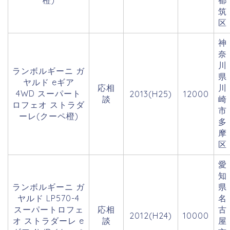
橙)
都
筑
区
神
奈
川
ランボルギーニ ガ
県
ヤルド eギア
応相
川
4WD スーパート
2013(H25)
12000
談
崎
ロフェオ ストラダ
市
ーレ(クーペ橙)
多
摩
区
愛
知
ランボルギーニ ガ
県
ヤルド LP570-4
名
スーパートロフェ
応相
古
2012(H24)
10000
オ ストラダーレ e
談
屋