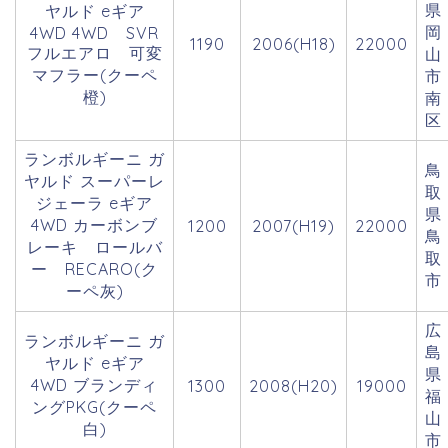
県
ヤルド eギア
岡
4WD 4WD SVR
1190
2006(H18)
22000
フルエアロ 可変
山
マフラー(クーペ
市
橙)
南
区
ランボルギーニ ガ
鳥
ヤルド スーパーレ
取
ジェーラ eギア
県
4WD カーボンブ
1200
2007(H19)
22000
鳥
レーキ ロールバ
取
ー RECARO(ク
市
ーペ灰)
広
ランボルギーニ ガ
島
ヤルド eギア
県
4WD ブランディ
1300
2008(H20)
19000
福
ングPKG(クーペ
山
白)
市