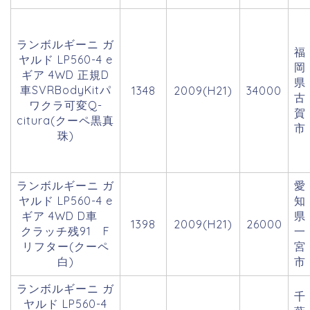
ランボルギーニ ガ
福
ヤルド LP560-4 e
岡
ギア 4WD 正規D
県
車SVRBodyKitパ
1348
2009(H21)
34000
古
ワクラ可変Q-
賀
citura(クーペ黒真
市
珠)
ランボルギーニ ガ
愛
ヤルド LP560-4 e
知
ギア 4WD D車
県
1398
2009(H21)
26000
クラッチ残91 F
一
リフター(クーペ
宮
白)
市
ランボルギーニ ガ
千
ヤルド LP560-4