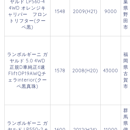
ヤルド LP560-4
葉
4WD オレンジキ
県
1548
2009(H21)
9000
ャリパー フロン
野
トリフター(クー
田
ペ黒)
市
ランボルギーニ ガ
福
ヤルド 5.0 4WD
岡
正規D車純正6速
県
1578
2008(H20)
43000
FliftOP19AWQチ
古
ェラinterior(クー
賀
ペ黒真珠)
市
群
馬
ランボルギーニ ガ
県
ヤルド LP550-2 e
伊
1600
2012(H24)
11000