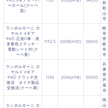
4WD eギアオーバ
1130
2006(H18)
34000
和
ーホール(クーペ
歌
黒)
山
市
ランボルギーニ ガ
岐
ヤルド eギア
阜
4WD 正規D車・黒
県
1132.5
2008(H20)
36000
革黄色ステッチ・
岐
電動シート付(ク
阜
ーペ黄)
市
兵
ランボルギーニ ガ
庫
ヤルド eギア
県
4WD クラッチ交
1150
2006(H18)
33000
芦
換済 タイヤ新品
屋
交換済(クーペ黄)
市
岡
山
ランボルギーニ ガ