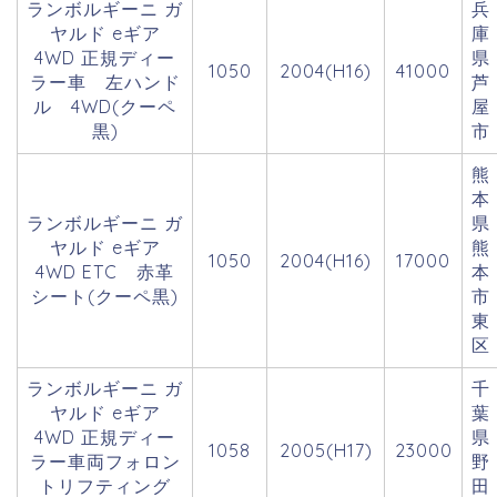
ランボルギーニ ガ
兵
ヤルド eギア
庫
4WD 正規ディー
県
1050
2004(H16)
41000
ラー車 左ハンド
芦
ル 4WD(クーペ
屋
黒)
市
熊
本
ランボルギーニ ガ
県
ヤルド eギア
熊
1050
2004(H16)
17000
4WD ETC 赤革
本
シート(クーペ黒)
市
東
区
ランボルギーニ ガ
千
ヤルド eギア
葉
4WD 正規ディー
県
1058
2005(H17)
23000
ラー車両フォロン
野
トリフティング
田