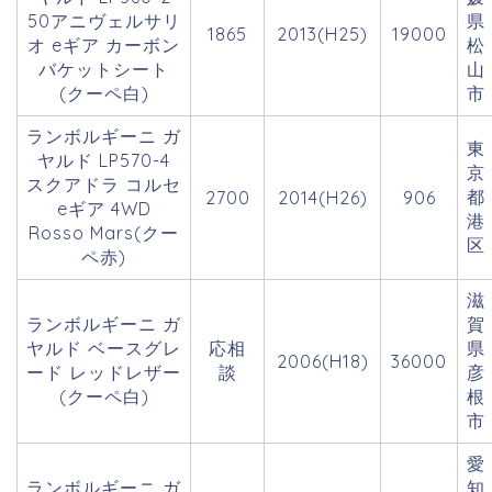
50アニヴェルサリ
県
1865
2013(H25)
19000
オ eギア カーボン
松
バケットシート
山
(クーペ白)
市
ランボルギーニ ガ
東
ヤルド LP570-4
京
スクアドラ コルセ
都
2700
2014(H26)
906
eギア 4WD
港
Rosso Mars(クー
区
ペ赤)
滋
ランボルギーニ ガ
賀
ヤルド ベースグレ
応相
県
2006(H18)
36000
ード レッドレザー
談
彦
(クーペ白)
根
市
愛
ランボルギーニ ガ
知