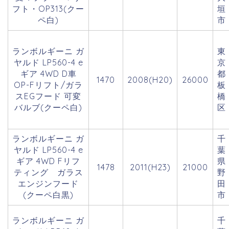
フト・OP313(クー
垣
ペ白)
市
ランボルギーニ ガ
東
ヤルド LP560-4 e
京
ギア 4WD D車
都
1470
2008(H20)
26000
OP-Fリフト/ガラ
板
スEGフード 可変
橋
バルブ(クーペ白)
区
ランボルギーニ ガ
千
ヤルド LP560-4 e
葉
ギア 4WD Fリフ
県
1478
2011(H23)
21000
ティング ガラス
野
エンジンフード
田
(クーペ白黒)
市
ランボルギーニ ガ
千