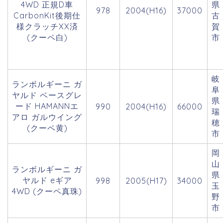
4WD 正規D車
県
978
2004(H16)
37000
CarbonKit後期仕
古
様クラッチXX済
賀
(クーペ白)
市
岐
ランボルギーニ ガ
阜
ヤルド ベースグレ
県
ード HAMANNエ
990
2004(H16)
66000
瑞
アロ ガルウイング
穂
(クーペ黄)
市
岡
山
ランボルギーニ ガ
県
ヤルド eギア
998
2005(H17)
34000
玉
4WD (クーペ真珠)
野
市