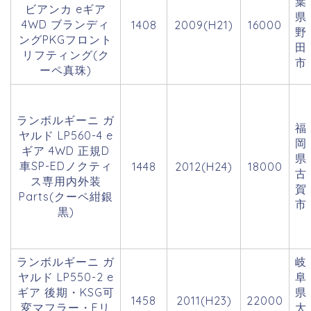
葉
ビアンカ eギア
県
4WD ブランディ
1408
2009(H21)
16000
野
ングPKGフロント
田
リフティング(ク
市
ーペ真珠)
ランボルギーニ ガ
福
ヤルド LP560-4 e
岡
ギア 4WD 正規D
県
車SP-EDノクティ
1448
2012(H24)
18000
古
ス専用内外装
賀
Parts(クーペ紺銀
市
黒)
ランボルギーニ ガ
岐
ヤルド LP550-2 e
阜
ギア 後期・KSG可
県
1458
2011(H23)
22000
変マフラー・Fリ
大