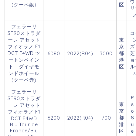
ヴ
(クーペ銀)
区
リ
フェラーリ
SF90ストラダ
コ
ーレ アセット
東
フィオラノ F1
京
DCT E4WD ツ
都
芝
6080
2022(R04)
3000
ートンペイン
港
ョ
ト ダイヤモ
区
ル
ンドホイール
(クーペ赤)
フェラーリ
Ｒ
SF90ストラダ
東
ｓ
ーレ アセット
京
フィオラノ F1
都
Ｓ
6200
2022(R04)
700
DCT E4WD
港
ｕ
Blu Tour de
France/Blu
区
ｅ