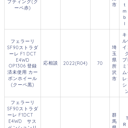
フティング(ク
市
ｔ
ーペ赤)
ｍ
ｂ
ｌ
キ
ル
フェラーリ
埼
イ
SF90ストラダ
玉
ーレ F1 DCT
県
プ
E4WD
応相談
2022(R04)
70
OP1306 登録
所
ミ
済未使用 カー
沢
ム
ボンホイール
市
レ
(クーペ黒)
シ
フェラーリ
SF90ストラダ
ーレ F1DCT
群
E4WD サス
馬
ペンションリ
県