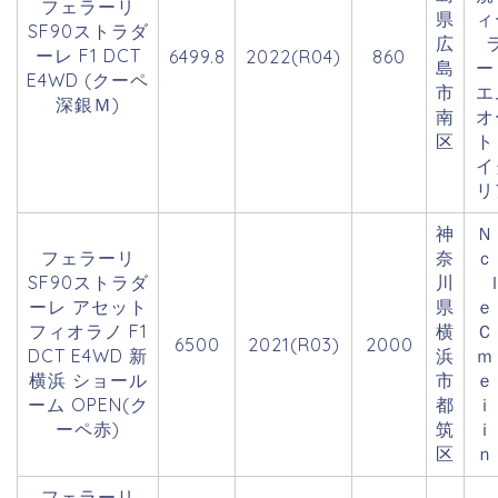
フェラーリ
県
ィ
SF90ストラダ
広
ーレ F1 DCT
6499.8
2022(R04)
860
島
E4WD (クーペ
市
エ
深銀Ｍ)
南
オ
区
ト
イ
リ
神
Ｎ
フェラーリ
奈
ｃ
SF90ストラダ
川
ーレ アセット
県
フィオラノ F1
横
Ｃ
6500
2021(R03)
2000
DCT E4WD 新
浜
ｍ
横浜 ショール
市
ｅ
ーム OPEN(ク
都
ｉ
ーペ赤)
筑
ｉ
区
ｎ
フェラーリ