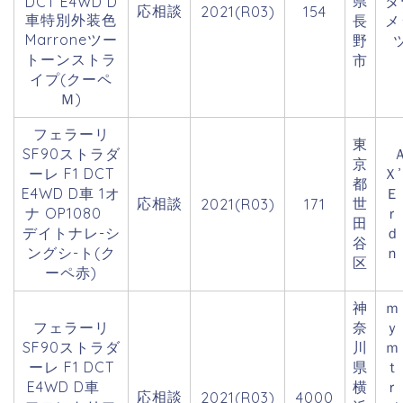
県
タ
DCT E4WD D
応相談
2021(R03)
154
車特別外装色
長
メ
Marroneツー
野
トーンストラ
市
イプ(クーペ
Ｍ)
フェラーリ
東
SF90ストラダ
京
ーレ F1 DCT
Ｘ
都
E4WD D車 1オ
Ｅ
応相談
世
2021(R03)
171
ナ OP1080
ｒ
田
デイトナレ-シ
ｄ
谷
ングシ-ト(ク
ｎ
区
ーペ赤)
神
ｍ
フェラーリ
奈
ｙ
SF90ストラダ
川
ｍ
ーレ F1 DCT
県
ｔ
E4WD D車
横
ｒ
応相談
2021(R03)
4000