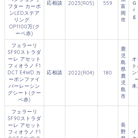
応相談
Ｇ
2023(R05)
559
フター カーボ
富
ｒ
ンLEDステア
岡
ｇ
リング
市
OP1100万(ク
ーペ赤)
フェラーリ
鹿
SF90ストラダ
児
ーレ アセット
オ
島
フィオラノ F1
ト
県
DCT E4WD カ
応相談
ン
2022(R04)
180
鹿
ーボンファイ
児
バーレーシン
本
島
グシート(クー
市
ペ赤)
フェラーリ
SF90ストラダ
長
ーレ アセット
野
イ
フィオラノ F1