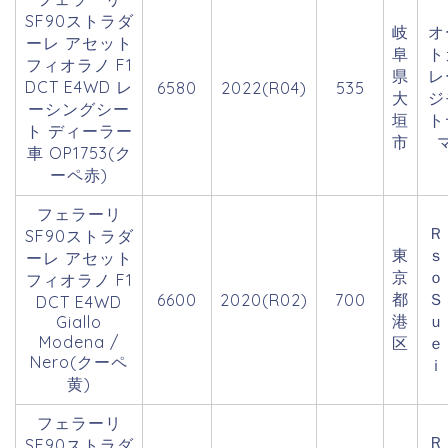
SF90ストラダ
岐
オ
ーレ アセット
阜
ト
フィオラノ F1
県
レ
DCT E4WD レ
6580
2022(R04)
535
大
ジ
ーシングシー
垣
ト
ト ディーラー
市
車 OP1753(ク
ーペ赤)
フェラーリ
Ｒ
SF90ストラダ
東
ｓ
ーレ アセット
京
フィオラノ F1
都
Ｓ
6600
2020(R02)
700
DCT E4WD
港
ｕ
Giallo
Modena /
区
ｅ
Nero(クーペ
ｉ
黄)
フェラーリ
Ｒ
SF90ストラダ