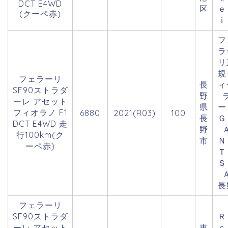
DCT E4WD
区
ｅ
(クーペ赤)
ｉ
フ
ラ
リ
規
フェラーリ
長
ィ
SF90ストラダ
野
ーレ アセット
県
フィオラノ F1
6880
2021(R03)
100
長
Ｇ
DCT E4WD 走
野
行100km(ク
市
ーペ赤)
Ｔ
Ｓ
長
フェラーリ
SF90ストラダ
Ｒ
ーレ アセット
東
ｓ