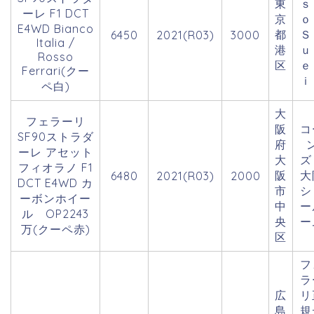
東
ｓ
ーレ F1 DCT
京
E4WD Bianco
都
Ｓ
6450
2021(R03)
3000
Italia /
港
ｕ
Rosso
区
ｅ
Ferrari(クー
ｉ
ペ白)
大
フェラーリ
阪
コ
SF90ストラダ
府
ーレ アセット
大
フィオラノ F1
阪
大
6480
2021(R03)
2000
DCT E4WD カ
市
シ
ーボンホイー
中
ー
ル OP2243
央
ー
万(クーペ赤)
区
フ
ラ
広
リ
島
規