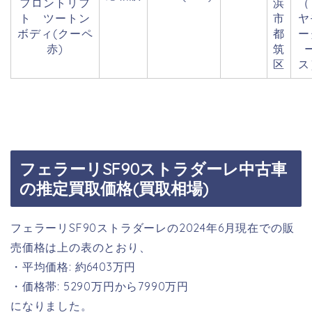
フロントリフ
浜
（
ト ツートン
市
ヤ
ボディ(クーペ
都
ー
赤)
筑
区
ス
フェラーリSF90ストラダーレ中古車
の推定買取価格(買取相場)
フェラーリSF90ストラダーレの2024年6月現在での販
売価格は上の表のとおり、
・平均価格: 約6403万円
・価格帯: 5290万円から7990万円
になりました。