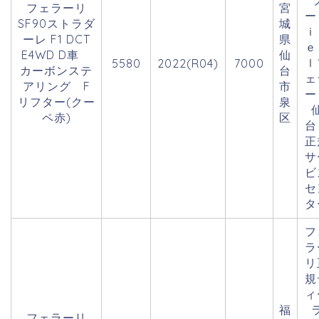
フェラーリ
宮
SF90ストラダ
城
ｉ
ーレ F1 DCT
県
ｅ
E4WD D車
仙
ｌ
5580
2022(R04)
7000
カーボンステ
台
ェ
アリング F
市
ー
リフター(クー
泉
ペ赤)
区
正
サ
ビ
セ
タ
フ
ラ
リ
規
ィ
福
フェラーリ