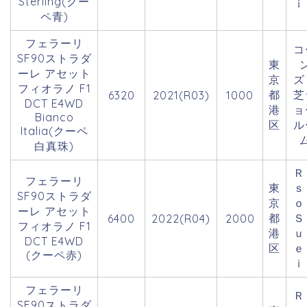
Sterling(クー
ｉ
ペ青)
フェラーリ
コ
SF90ストラダ
東
ーレ アセット
京
フィオラノ F1
都
芝
6320
2021(R03)
1000
DCT E4WD
港
ョ
Bianco
区
ル
Italia(クーペ
白真珠)
Ｒ
フェラーリ
東
ｓ
SF90ストラダ
京
ーレ アセット
都
Ｓ
6400
2022(R04)
2000
フィオラノ F1
港
ｕ
DCT E4WD
区
ｅ
(クーペ赤)
ｉ
フェラーリ
Ｒ
SF90ストラダ