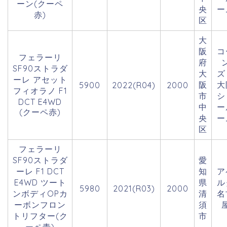
ーン(クーペ
央
ー
赤)
区
大
阪
コ
フェラーリ
府
SF90ストラダ
大
ーレ アセット
阪
大
5900
2022(R04)
2000
フィオラノ F1
市
シ
DCT E4WD
中
ー
(クーペ赤)
央
ー
区
フェラーリ
SF90ストラダ
愛
ーレ F1 DCT
知
ア
E4WD ツート
県
ル
5980
2021(R03)
2000
ンボディOPカ
清
名
ーボンフロン
須
トリフター(ク
市