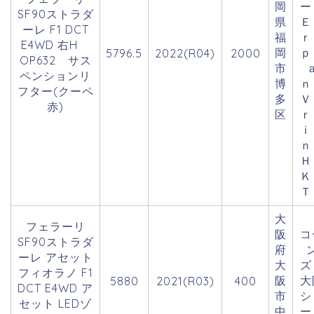
岡
SF90ストラダ
県
Ｅ
ーレ F1 DCT
福
ｒ
E4WD 右H
岡
ｐ
5796.5
2022(R04)
2000
OP632 サス
市
ペンションリ
博
フター(クーペ
多
Ｖ
赤)
区
ｒ
ｉ
Ｈ
Ｋ
Ｔ
大
フェラーリ
阪
コ
SF90ストラダ
府
ーレ アセット
大
フィオラノ F1
阪
大
5880
2021(R03)
400
DCT E4WD ア
市
シ
セット LEDゾ
中
ー