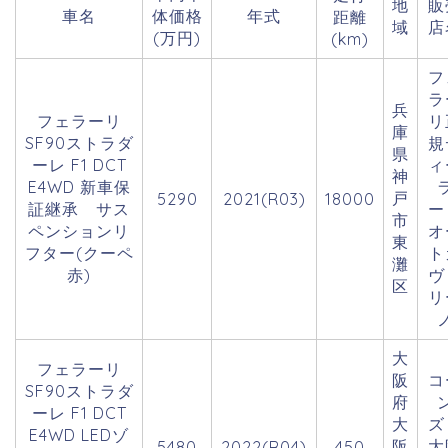
地
販
車名
体価格
年式
距離
域
店
(万円)
(km)
フ
ラ
兵
フェラーリ
リ
庫
SF90ストラダ
規
県
ーレ F1 DCT
ィ
神
E4WD 新車保
戸
5290
2021(R03)
18000
証継承 サス
市
ペンションリ
オ
東
フター(クーペ
ト
灘
赤)
ヴ
区
リ
大
フェラーリ
阪
コ
SF90ストラダ
府
ーレ F1 DCT
大
E4WD LEDゾ
阪
大
5480
2022(R04)
450