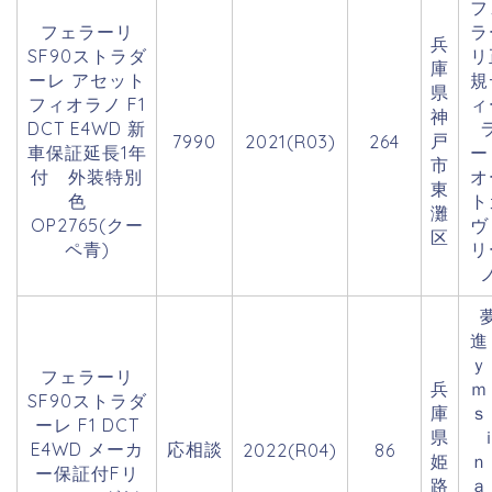
フ
フェラーリ
ラ
兵
SF90ストラダ
リ
庫
ーレ アセット
規
県
フィオラノ F1
ィ
神
DCT E4WD 新
戸
7990
2021(R03)
264
車保証延長1年
市
付 外装特別
オ
東
色
ト
灘
OP2765(クー
ヴ
区
ペ青)
リ
ｙ
フェラーリ
兵
ｍ
SF90ストラダ
庫
ｓ
ーレ F1 DCT
県
E4WD メーカ
応相談
2022(R04)
86
姫
ー保証付Fリ
路
ａ