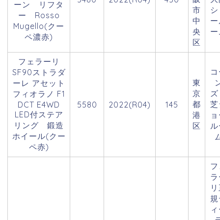
ーン リフタ
市
シ
ー Rosso
中
ー
Mugello(クー
央
ー
ペ濃赤)
区
フェラーリ
コ
SF90ストラダ
東
ーレ アセット
京
フィオラノ F1
都
芝
DCT E4WD
5580
2022(R04)
145
LED付ステア
港
ョ
リング 鍛造
区
ル
ホイール(クー
ペ赤)
フ
ラ
リ
規
ィ