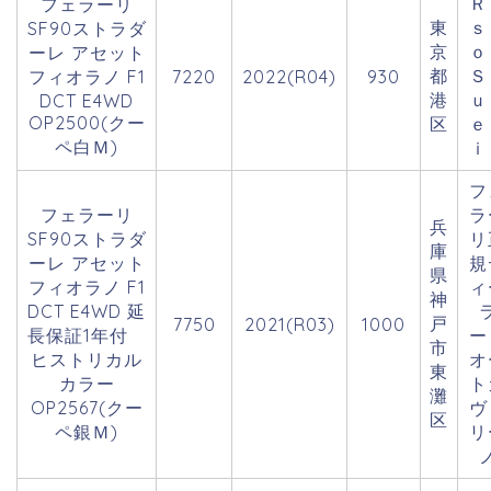
Ｒ
フェラーリ
東
ｓ
SF90ストラダ
京
ーレ アセット
都
Ｓ
フィオラノ F1
7220
2022(R04)
930
港
ｕ
DCT E4WD
OP2500(クー
区
ｅ
ペ白Ｍ)
ｉ
フ
フェラーリ
ラ
兵
SF90ストラダ
リ
庫
ーレ アセット
規
県
フィオラノ F1
ィ
神
DCT E4WD 延
戸
7750
2021(R03)
1000
長保証1年付
市
ヒストリカル
オ
東
カラー
ト
灘
OP2567(クー
ヴ
区
ペ銀Ｍ)
リ