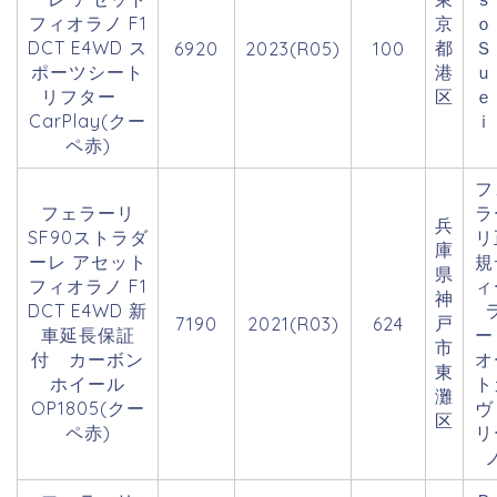
フィオラノ F1
京
DCT E4WD ス
都
Ｓ
6920
2023(R05)
100
ポーツシート
港
ｕ
リフター
区
ｅ
CarPlay(クー
ｉ
ペ赤)
フ
フェラーリ
ラ
兵
SF90ストラダ
リ
庫
ーレ アセット
規
県
フィオラノ F1
ィ
神
DCT E4WD 新
戸
7190
2021(R03)
624
車延長保証
市
付 カーボン
オ
東
ホイール
ト
灘
OP1805(クー
ヴ
区
ペ赤)
リ