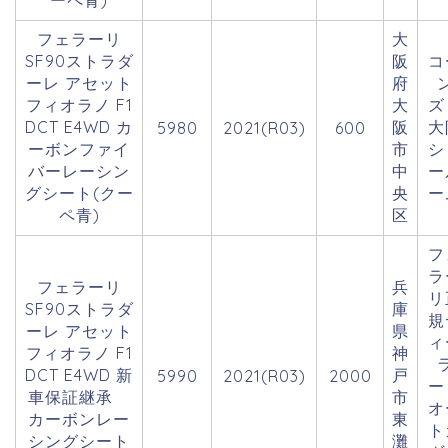
ーペ青)
フェラーリ
大
SF90ストラダ
阪
コ
ーレ アセット
府
フィオラノ F1
大
DCT E4WD カ
阪
大
5980
2021(R03)
600
ーボンファイ
市
シ
バーレーシン
中
ー
グシート(クー
央
ー
ペ青)
区
フ
ラ
フェラーリ
兵
リ
SF90ストラダ
庫
規
ーレ アセット
県
ィ
フィオラノ F1
神
DCT E4WD 新
戸
5990
2021(R03)
2000
車保証継承
市
オ
カーボンレー
東
ト
シングシート
灘