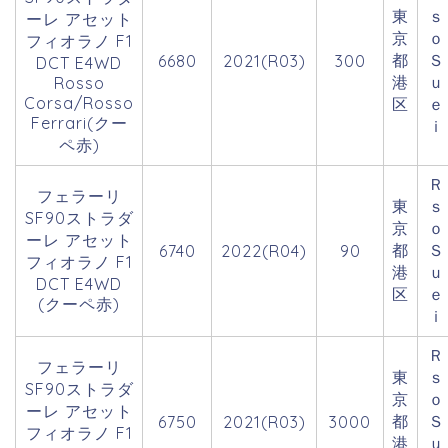
東
ｓ
ーレ アセット
京
フィオラノ F1
都
Ｓ
6680
2021(R03)
300
DCT E4WD
港
ｕ
Rosso
Corsa/Rosso
区
ｅ
Ferrari(クー
ｉ
ペ赤)
Ｒ
フェラーリ
東
ｓ
SF90ストラダ
京
ーレ アセット
都
Ｓ
6740
2022(R04)
90
フィオラノ F1
港
ｕ
DCT E4WD
区
ｅ
(クーペ赤)
ｉ
Ｒ
フェラーリ
東
ｓ
SF90ストラダ
京
ーレ アセット
都
Ｓ
6750
2021(R03)
3000
フィオラノ F1
港
ｕ