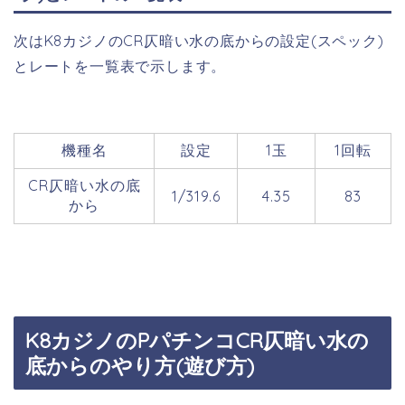
次はK8カジノのCR仄暗い水の底からの設定(スペック)
とレートを一覧表で示します。
機種名
設定
1玉
1回転
CR仄暗い水の底
1/319.6
4.35
83
から
K8カジノのPパチンコCR仄暗い水の
底からのやり方(遊び方)