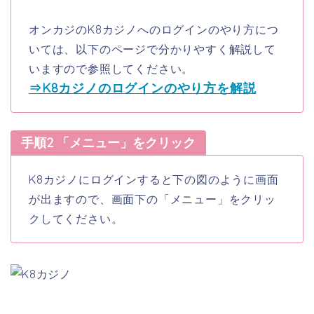
オンカジのK8カジノへのログインのやり方につ
いては、以下のページで分かりやすく解説して
いますので参照してください。
⇒K8カジノのログインのやり方を解説
手順2 「メニュー」をクリック
K8カジノにログインすると下の図のように画面
が出ますので、画面下の「メニュー」をクリッ
クしてください。