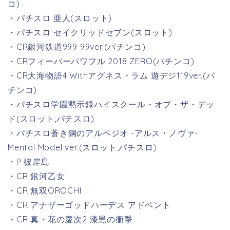
コ)
・パチスロ 亜人(スロット)
・パチスロ セイクリッドセブン(スロット)
・CR銀河鉄道999 99ver.(パチンコ)
・CRフィーバーパワフル 2018 ZERO(パチンコ)
・CR大海物語4 Withアグネス・ラム 遊デジ119ver.(パ
チンコ)
・パチスロ学園黙示録ハイスクール・オブ・ザ・デッ
ド(スロット,パチスロ)
・パチスロ蒼き鋼のアルペジオ -アルス・ノヴァ-
Mental Model ver.(スロット,パチスロ)
・P 彼岸島
・CR 銀河乙女
・CR 無双OROCHI
・CR アナザーゴッドハーデス アドベント
・CR 真・花の慶次2 漆黒の衝撃