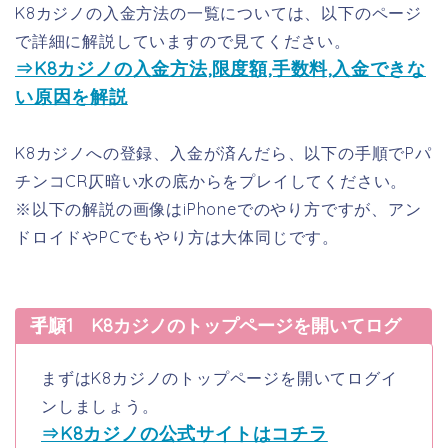
K8カジノの入金方法の一覧については、以下のページ
で詳細に解説していますので見てください。
⇒K8カジノの入金方法,限度額,手数料,入金できな
い原因を解説
K8カジノへの登録、入金が済んだら、以下の手順でPパ
チンコCR仄暗い水の底からをプレイしてください。
※以下の解説の画像はiPhoneでのやり方ですが、アン
ドロイドやPCでもやり方は大体同じです。
手順1 K8カジノのトップページを開いてログイン
まずはK8カジノのトップページを開いてログイ
ンしましょう。
⇒K8カジノの公式サイトはコチラ