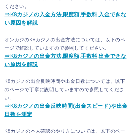
ください。
⇒K8カジノの入金方法,限度額,手数料,入金できな
い原因を解説
オンカジのK8カジノの出金方法については、以下のペ
ージで解説していますので参照してください。
⇒K8カジノの出金方法,限度額,手数料,出金できな
い原因を解説
K8カジノの出金反映時間や出金日数については、以下
のページで丁寧に説明していますので参照してくださ
い。
⇒K8カジノの出金反映時間(出金スピード)や出金
日数を測定
K8カジノの本人確認のやり方については、以下のペー