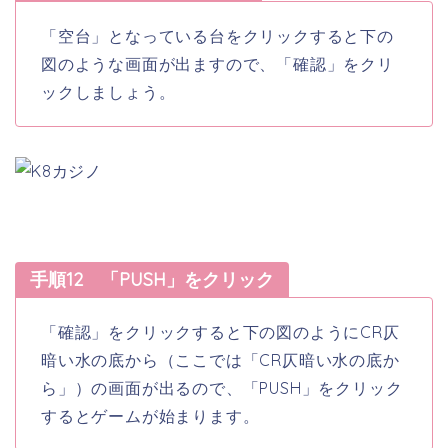
「空台」となっている台をクリックすると下の
図のような画面が出ますので、「確認」をクリ
ックしましょう。
手順12 「PUSH」をクリック
「確認」をクリックすると下の図のようにCR仄
暗い水の底から（ここでは「CR仄暗い水の底か
ら」）の画面が出るので、「PUSH」をクリック
するとゲームが始まります。