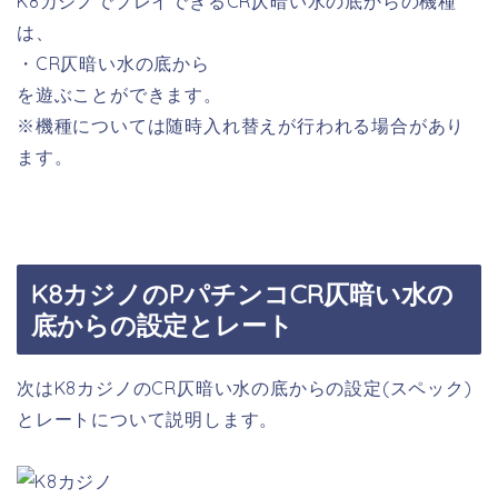
K8カジノでプレイできるCR仄暗い水の底からの機種
は、
・CR仄暗い水の底から
を遊ぶことができます。
※機種については随時入れ替えが行われる場合があり
ます。
K8カジノのPパチンコCR仄暗い水の
底からの設定とレート
次はK8カジノのCR仄暗い水の底からの設定(スペック)
とレートについて説明します。