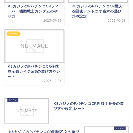
K8カジノのPパチンコCRフィ
K8カジノのPパチンコCR燃え
ーバー機動戦士ガンダムのや
る闘魂アントニオ猪木の遊び
り方
方や設定
2023-09-28
2023-10-08
k8casino
K8カジノのPパチンコCR弾球
黙示録カイジ沼3の遊び方やレ
ート
2023-10-06
K8カジノのPパチンコCR押忍！番長の遊
び方や設定,レート
K8カジノのPパチンコCR戦国乙女の遊び