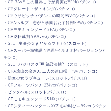
・CR RAVE この世界こそが真実だFPM(パチンコ)
・CRグレート・ザ・キング(パチンコ)
・CRウサビッチ パチンコの時間99VC(パチンコ)
・CRAヘルプ!!! 恋が丘学園おたすけ部FPW(パチンコ)
・CRモモキュンソード3 FA(パチンコ)
・CR逆転裁判 99.9ver.(パチンコ)
・SLOT魔法少女まどか☆マギカ2(スロット)
・CRスーパー海物語IN沖縄4イルミオ枠バージョン(パ
チンコ)
・SLOTバジリスク?甲賀忍法帖?Ⅲ(スロット)
・CRA遠山の金さん 二人の遠山桜 FPW(パチンコ)
・防空少女ラブキューレ(スロット,パチスロ)
・CRフルーツパンチ 234ver.(パチンコ)
・ピンクベル(スロット,パチスロ)
・CRモモキュンソード3 NX(パチンコ)
・CRシティーハンター～XYZ 心の叫び～99ver.(パチン