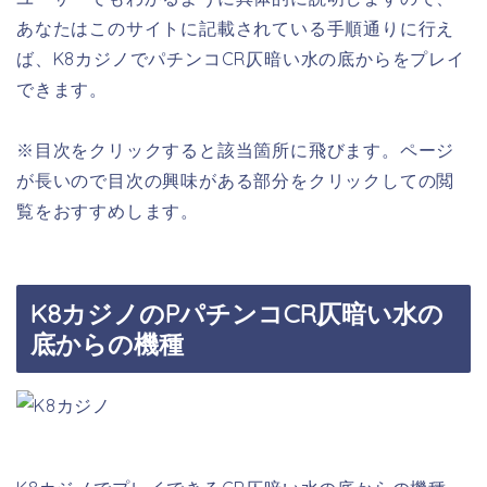
あなたはこのサイトに記載されている手順通りに行え
ば、K8カジノでパチンコCR仄暗い水の底からをプレイ
できます。
※目次をクリックすると該当箇所に飛びます。ページ
が長いので目次の興味がある部分をクリックしての閲
覧をおすすめします。
K8カジノのPパチンコCR仄暗い水の
底からの機種