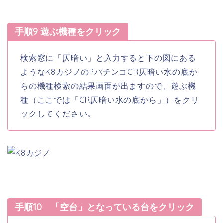
手順9 遊ぶ機種をクリック
検索窓に「仄暗い」と入力すると下の図にある
ようなK8カジノのPパチンコCR仄暗い水の底か
らの機種検索の結果画面が出ますので、遊ぶ機
種（ここでは「CR仄暗い水の底から」）をクリ
ックしてください。
手順10 「空台」となっている台をクリック