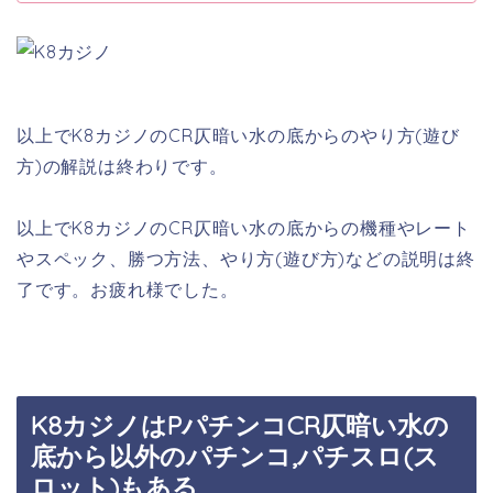
以上でK8カジノのCR仄暗い水の底からのやり方(遊び
方)の解説は終わりです。
以上でK8カジノのCR仄暗い水の底からの機種やレート
やスペック、勝つ方法、やり方(遊び方)などの説明は終
了です。お疲れ様でした。
K8カジノはPパチンコCR仄暗い水の
底から以外のパチンコ,パチスロ(ス
ロット)もある