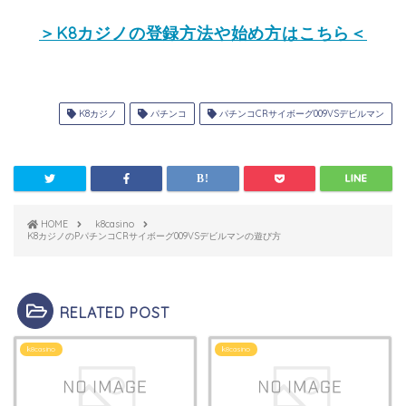
＞K8カジノの登録方法や始め方はこちら＜
K8カジノ
パチンコ
パチンコCRサイボーグ009VSデビルマン
HOME
k8casino
K8カジノのPパチンコCRサイボーグ009VSデビルマンの遊び方
RELATED POST
k8casino
k8casino