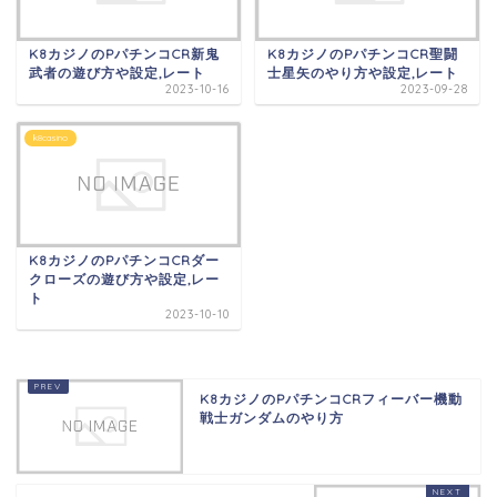
K8カジノのPパチンコCR新鬼
K8カジノのPパチンコCR聖闘
武者の遊び方や設定,レート
士星矢のやり方や設定,レート
2023-10-16
2023-09-28
k8casino
K8カジノのPパチンコCRダー
クローズの遊び方や設定,レー
ト
2023-10-10
K8カジノのPパチンコCRフィーバー機動
戦士ガンダムのやり方