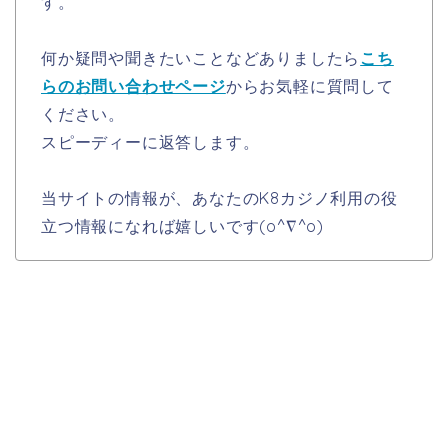
す。
何か疑問や聞きたいことなどありましたら
こち
らのお問い合わせページ
からお気軽に質問して
ください。
スピーディーに返答します。
当サイトの情報が、あなたのK8カジノ利用の役
立つ情報になれば嬉しいです(o^∇^o)