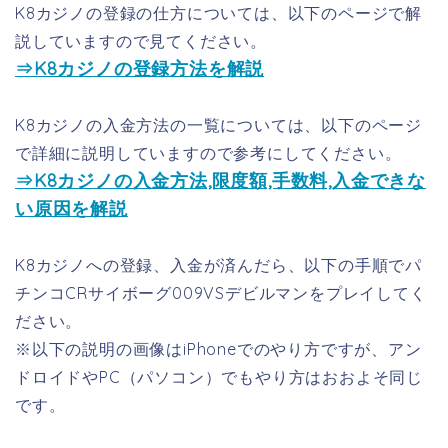
K8カジノの登録の仕方については、以下のページで解
説していますので見てください。
⇒K8カジノの登録方法を解説
K8カジノの入金方法の一覧については、以下のページ
で詳細に説明していますので参考にしてください。
⇒K8カジノの入金方法,限度額,手数料,入金できな
い原因を解説
K8カジノへの登録、入金が済んだら、以下の手順でパ
チンコCRサイボーグ009VSデビルマンをプレイしてく
ださい。
※以下の説明の画像はiPhoneでのやり方ですが、アン
ドロイドやPC（パソコン）でもやり方はおおよそ同じ
です。