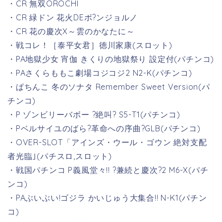
・CR 無双OROCHI
・CR 緑ドン 花火DEボ?ンジョルノ
・CR 花の慶次X～雲のかなたに～
・戦コレ！［泰平女君］徳川家康(スロット)
・PA地獄少女 宵伽 きくりの地獄祭り 設定付(パチンコ)
・PAさくらももこ劇場コジコジ2 N2-K(パチンコ)
・ぱちんこ 冬のソナタ Remember Sweet Version(パ
チンコ)
・P ゾンビリーバボー ?絶叫? S5-T1(パチンコ)
・Pベルサイユのばら?革命への序曲?GLB(パチンコ)
・OVER-SLOT「アインズ・ウール・ゴウン 絶対支配
者光臨｣(パチスロ,スロット)
・戦国パチンコ P義風堂々!! ?兼続と慶次?2 M6-X(パチ
ンコ)
・PAぶいぶい!ゴジラ かいじゅう大集合!! N-K1(パチン
コ)