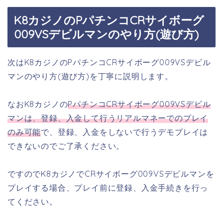
K8カジノのPパチンコCRサイボーグ
009VSデビルマンのやり方(遊び方)
次はK8カジノのPパチンコCRサイボーグ009VSデビル
マンのやり方(遊び方)を丁寧に説明します。
なおK8カジノの
PパチンコCRサイボーグ009VSデビル
マンは、登録、入金して行うリアルマネーでのプレイ
のみ可能
で、登録、入金をしないで行うデモプレイは
できないのでご了承ください。
ですのでK8カジノでCRサイボーグ009VSデビルマンを
プレイする場合、プレイ前に登録、入金手続きを行っ
てください。