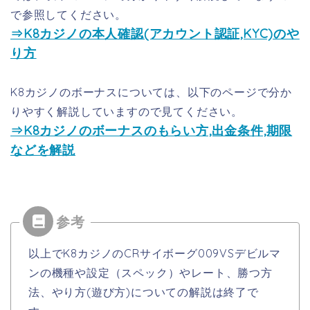
で参照してください。
⇒K8カジノの本人確認(アカウント認証,KYC)のや
り方
K8カジノのボーナスについては、以下のページで分か
りやすく解説していますので見てください。
⇒K8カジノのボーナスのもらい方,出金条件,期限
などを解説
以上でK8カジノのCRサイボーグ009VSデビルマ
ンの機種や設定（スペック）やレート、勝つ方
法、やり方(遊び方)についての解説は終了で