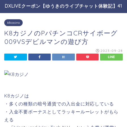
DXLIVEクーポン【ゆうきのライブチャット体験記】41
k8casino
K8カジノのPパチンコCRサイボーグ
009VSデビルマンの遊び方
2023-09-28
K8カジノは
・多くの種類の暗号通貨での入出金に対応している
・入金不要ボーナスとしてラッキールーレットがもら
える