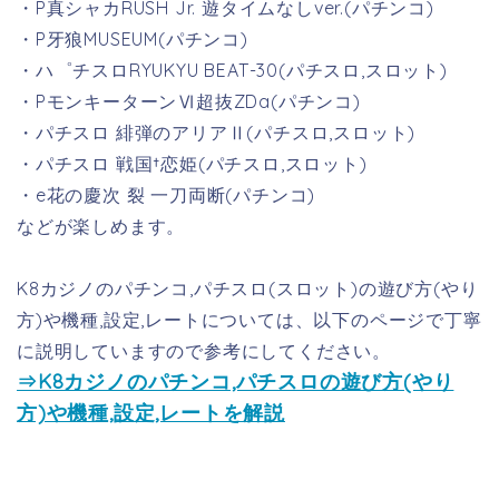
・P真シャカRUSH Jr. 遊タイムなしver.(パチンコ)
・P牙狼MUSEUM(パチンコ)
・ハ゜チスロRYUKYU BEAT-30(パチスロ,スロット)
・PモンキーターンⅥ超抜ZDa(パチンコ)
・パチスロ 緋弾のアリアⅡ(パチスロ,スロット)
・パチスロ 戦国†恋姫(パチスロ,スロット)
・e花の慶次 裂 一刀両断(パチンコ)
などが楽しめます。
K8カジノのパチンコ,パチスロ(スロット)の遊び方(やり
方)や機種,設定,レートについては、以下のページで丁寧
に説明していますので参考にしてください。
⇒K8カジノのパチンコ,パチスロの遊び方(やり
方)や機種,設定,レートを解説