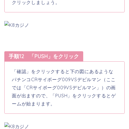
クリックしましょう。
手順12 「PUSH」をクリック
「確認」をクリックすると下の図にあるような
パチンコCRサイボーグ009VSデビルマン（ここ
では「CRサイボーグ009VSデビルマン」）の画
面が出ますので、「PUSH」をクリックするとゲ
ームが始まります。