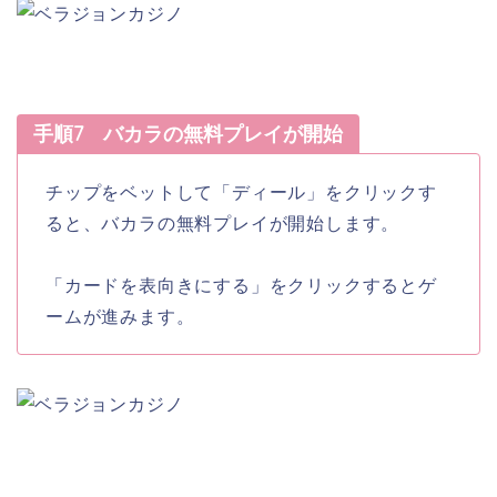
手順7 バカラの無料プレイが開始
チップをベットして「ディール」をクリックす
ると、バカラの無料プレイが開始します。
「カードを表向きにする」をクリックするとゲ
ームが進みます。