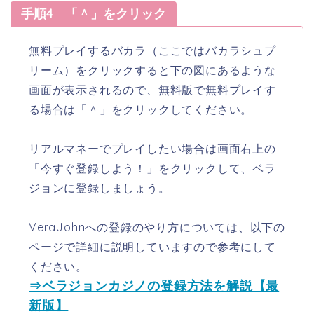
手順4 「＾」をクリック
無料プレイするバカラ（ここではバカラシュプ
リーム）をクリックすると下の図にあるような
画面が表示されるので、無料版で無料プレイす
る場合は「＾」をクリックしてください。
リアルマネーでプレイしたい場合は画面右上の
「今すぐ登録しよう！」をクリックして、ベラ
ジョンに登録しましょう。
VeraJohnへの登録のやり方については、以下の
ページで詳細に説明していますので参考にして
ください。
⇒ベラジョンカジノの登録方法を解説【最
新版】