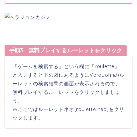
手順3 無料プレイするルーレットをクリック
「ゲームを検索する」という欄に「roulette」
と入力すると下の図にあるようにVeraJohnのル
ーレットの検索結果の画面が表示されるので、
無料プレイするルーレットをクリックしましょ
う。
※ここではルーレットネオ(roulette neo)をクリ
ックします。