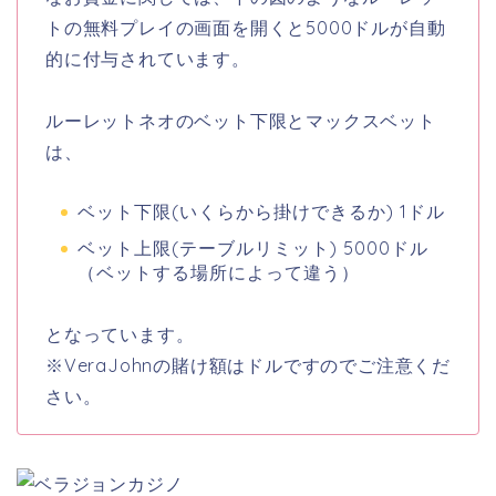
トの無料プレイの画面を開くと5000ドルが自動
的に付与されています。
ルーレットネオのベット下限とマックスベット
は、
ベット下限(いくらから掛けできるか) 1ドル
ベット上限(テーブルリミット) 5000ドル
（ベットする場所によって違う）
となっています。
※VeraJohnの賭け額はドルですのでご注意くだ
さい。