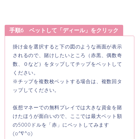
手順6 ベットして「ディール」をクリック
掛け金を選択すると下の図のような画面が表示
されるので、賭けしたいところ（赤黒、偶数奇
数、０など）をタップしてチップをベットして
ください。
※チップを複数枚ベットする場合は、複数回タ
ップしてください。
仮想マネーでの無料プレイでは大きな資金を賭
けたほうが面白いので、ここでは最大ベット額
の5000ドルを「赤」にベットしてみます
(o^∇^o)