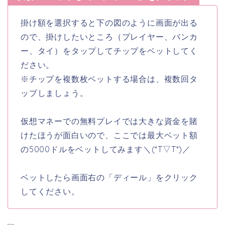
掛け額を選択すると下の図のように画面が出る
ので、掛けしたいところ（プレイヤー、バンカ
ー、タイ）をタップしてチップをベットしてく
ださい。
※チップを複数枚ベットする場合は、複数回タ
ップしましょう。
仮想マネーでの無料プレイでは大きな資金を賭
けたほうが面白いので、ここでは最大ベット額
の5000ドルをベットしてみます＼(*T▽T*)／
ベットしたら画面右の「ディール」をクリック
してください。