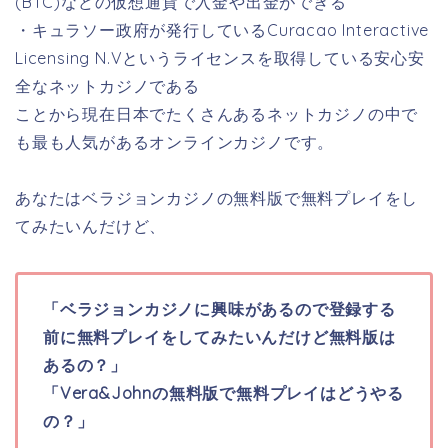
(BTC)などの仮想通貨で入金や出金ができる
・キュラソー政府が発行しているCuracao Interactive
Licensing N.Vというライセンスを取得している安心安
全なネットカジノである
ことから現在日本でたくさんあるネットカジノの中で
も最も人気があるオンラインカジノです。
あなたはベラジョンカジノの無料版で無料プレイをし
てみたいんだけど、
「ベラジョンカジノに興味があるので登録する
前に無料プレイをしてみたいんだけど無料版は
あるの？」
「Vera&Johnの無料版で無料プレイはどうやる
の？」