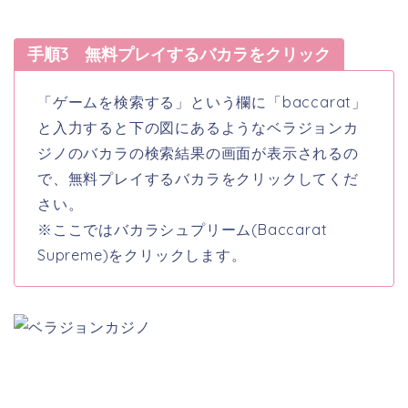
手順3 無料プレイするバカラをクリック
「ゲームを検索する」という欄に「baccarat」
と入力すると下の図にあるようなベラジョンカ
ジノのバカラの検索結果の画面が表示されるの
で、無料プレイするバカラをクリックしてくだ
さい。
※ここではバカラシュプリーム(Baccarat
Supreme)をクリックします。