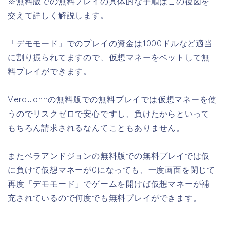
※無料版での無料プレイの具体的な手順はこの後図を
交えて詳しく解説します。
「デモモード」でのプレイの資金は1000ドルなど適当
に割り振られてますので、仮想マネーをベットして無
料プレイができます。
VeraJohnの無料版での無料プレイでは仮想マネーを使
うのでリスクゼロで安心ですし、負けたからといって
もちろん請求されるなんてこともありません。
またベラアンドジョンの無料版での無料プレイでは仮
に負けて仮想マネーが0になっても、一度画面を閉じて
再度「デモモード」でゲームを開けば仮想マネーが補
充されているので何度でも無料プレイができます。