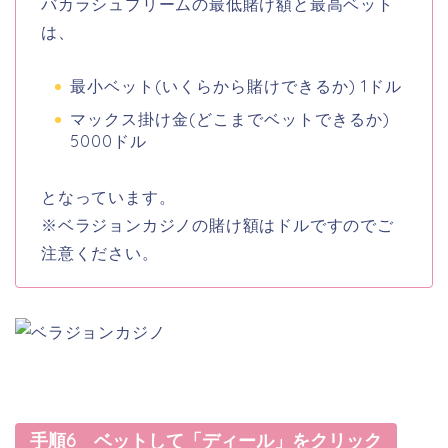
バカラシュプリームの最低賭け額と最高ベット
は、
最小ベット(いくらから賭けできるか) 1ドル
マックス掛け金(どこまでベットできるか)
5000ドル
となっています。
※ベラジョンカジノの賭け額はドルですのでご
注意ください。
手順6 ベットして「ディール」をクリック