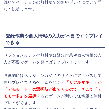
続いてベラジョンの無料版での無料プレイについて詳
しく説明します。
登録作業や個人情報の入力が不要ですぐプレイ
できる
ベラジョンカジノの無料版は登録作業や個人情報の入
力が不要でゲームを開けばすぐプレイできます。
具体的にはベラジョンカジノのサイトにアクセスして
無料プレイできるゲームを開くと
「リアルマネー」か
「デモモード」の選択肢が出てくるので、そこで「デ
モモード」を選択
するとゲームが開いて無料版で無料
プレイができます。