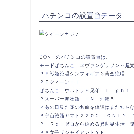
パチンコの設置台データ
DON＋のパチンコの設置台は、
モードぱちんこ ヱヴァンゲリヲン～超
ＰＦ戦姫絶唱シンフォギア３黄金絶唱
ＰＦクィーンＩＩ
ぱちんこ ウルトラ６兄弟 Ｌｉｇｈｔ
Ｐスーパー海物語 ＩＮ 沖縄５
Ｐあの日見た花の名前を僕達はまだ知ら
Ｐ宇宙戦艦ヤマト２２０２ ‐ＯＮＬＹ 
Ｐ Ｒｅ：ゼロから始める異世界生活 
ＰＡ女子ザジャイアントＹＦ