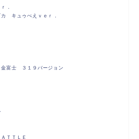
ｅｒ．
ギカ キュゥべえｖｅｒ．
 金富士 ３１９バージョン
～
ル
ＢＡＴＴＬＥ