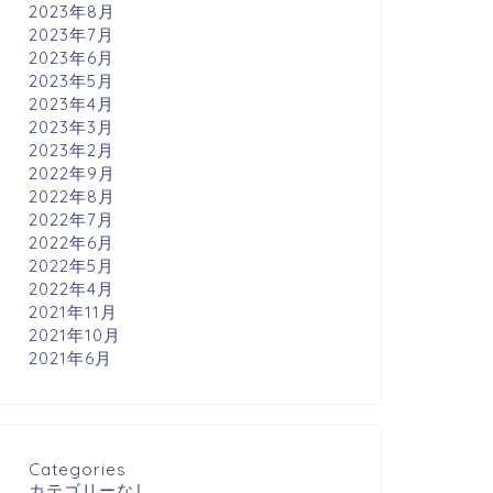
2023年8月
2023年7月
2023年6月
2023年5月
2023年4月
2023年3月
2023年2月
2022年9月
2022年8月
2022年7月
2022年6月
2022年5月
2022年4月
2021年11月
2021年10月
2021年6月
Categories
カテゴリーなし