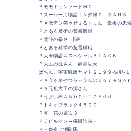
ＰモモキュンソードＭＣ
Ｐスーパー海物語ＩＮ沖縄２ ＳＡＨＳ
ＰＡ激デジ笑ゥせぇるすまん 最後の忠
Ｐとある魔術の禁書目録
Ｐ北斗の拳９ 闘神
Ｐとある科学の超電磁砲
Ｐ大海物語４スペシャルＢＬＡＣＫ
Ｐ大工の源さん 超韋駄天
ぱちんこ宇宙戦艦ヤマト２１９９‐波動‐
ＰＡうる星やつら～ラムのＬｏｖｅＳｏ
ＰＡ元祖大工の源さん
Ｐうまい棒４５００～１０５００
Ｐトキオブラック４５００
Ｐ真・花の慶次３
Ｐデビルマン～疾風迅雷～
ＰＦ炎炎ノ消防隊