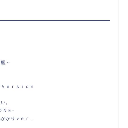
覚醒～
 Ｖｅｒｓｉｏｎ
ない。
ＯＮＥ‐
鬼がかりｖｅｒ．