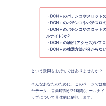
・DON＋のパチンコやスロット
・DON＋のパチンコやパチスロ
・DON＋のパチンコやスロットの
ルナイト)か?
・DON＋の場所(アクセス)やフ
・DON＋の抽選方法が分からな
という疑問をお持ちではありませんか？
そんなあなたのために、このページでは角
台データ、営業時間が24時間(オールナイ
ップについて具体的に解説します。