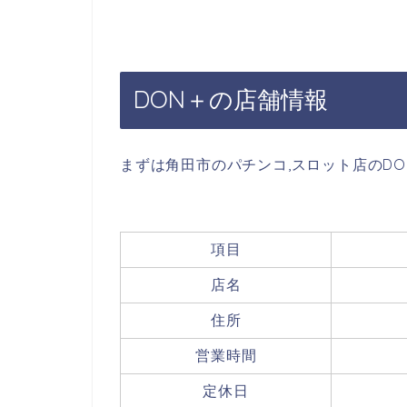
DON＋の店舗情報
まずは角田市のパチンコ,スロット店のD
項目
店名
住所
営業時間
定休日