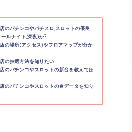
店のパチンコやパチスロ,スロットの優良
オールナイト,深夜)か?
店の場所(アクセス)やフロアマップが分か
店の抽選方法を知りたい
店のパチンコやスロットの新台を教えてほ
店のパチンコやスロットの台データを知り