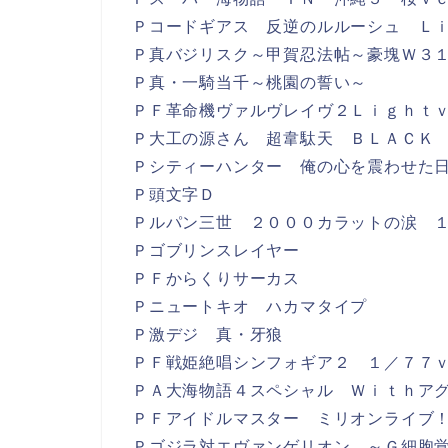
Ｐコードギアス 反逆のルルーシュ Ｌ
Ｐ真バジリスク～甲賀忍法帖～豪塊Ｗ３
Ｐ真・一騎当千～桃園の誓い～
ＰＦ革命機ヴァルヴレイヴ２Ｌｉｇｈｔ
Ｐ大工の源さん 超韋駄天 ＢＬＡＣＫ
Ｐシティーハンター 俺の心を震わせた
Ｐ頭文字Ｄ
Ｐルパン三世 ２０００カラットの涙 
Ｐゴブリンスレイヤー
ＰＦからくりサーカス
Ｐニュートキオ ハカマタイプ
Ｐ激デジ 真・牙狼
ＰＦ戦姫絶唱シンフォギア２ １／７７
ＰＡ大海物語４スペシャル Ｗｉｔｈア
ＰＦアイドルマスター ミリオンライブ
Ｐゴジラ対エヴァンゲリオン ～Ｇ細胞