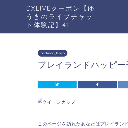
DXLIVEクーポン【ゆ
うきのライブチャッ
ト体験記】41
pachinco_tenpo
プレイランドハッピー
このページを訪れたあなたはプレイラン