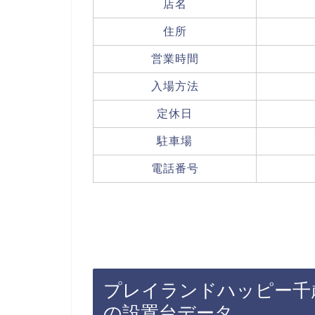
店名
住所
営業時間
入場方法
定休日
駐車場
電話番号
プレイランドハッピー千
の設置台データ