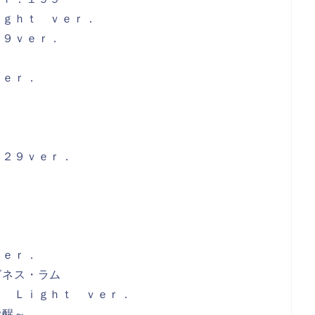
ｉｇｈｔ ｖｅｒ．
１９ｖｅｒ．
ｖｅｒ．
日
１２９ｖｅｒ．
ｖｅｒ．
グネス・ラム
！ Ｌｉｇｈｔ ｖｅｒ．
覚醒～