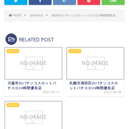
HOME
pachinco
米沢市のパチンコスロットパチスロ24時間優良店
RELATED POST
pachinco
pachinco
川越市のパチンコスロットパ
札幌市清田区のパチンコスロ
チスロ24時間優良店
ットパチスロ24時間優良店
2023-09-17
2023-09-09
pachinco