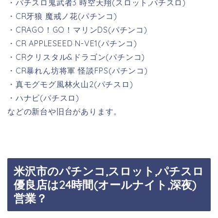
・パチスロ鬼武者3 時空天翔(スロット,パチスロ)
・CR牙狼 魔戒ノ花(パチンコ)
・CRAGO！GO！マリンDS(パチンコ)
・CR APPLESEED N-VE1(パチンコ)
・CRクリスタル&ドラゴン(パチンコ)
・CR暴れん坊将軍 怪談FPS(パチンコ)
・真モグモグ風林火山2(パチスロ)
・ハナビ(パチスロ)
などの新台や旧台があります。
米沢市のパチンコ,スロット,パチスロ
優良店は24時間(オールナイト,深夜)
営業？