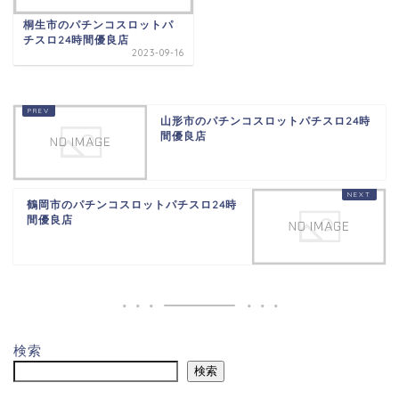
桐生市のパチンコスロットパ
チスロ24時間優良店
2023-09-16
山形市のパチンコスロットパチスロ24時
間優良店
鶴岡市のパチンコスロットパチスロ24時
間優良店
検索
検索