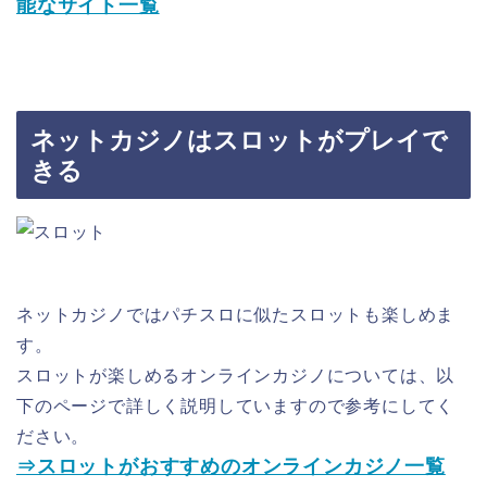
能なサイト一覧
ネットカジノはスロットがプレイで
きる
ネットカジノではパチスロに似たスロットも楽しめま
す。
スロットが楽しめるオンラインカジノについては、以
下のページで詳しく説明していますので参考にしてく
ださい。
⇒スロットがおすすめのオンラインカジノ一覧