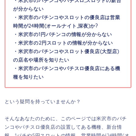
・米沢市のパチンコやパチスロ,スロットの新台
が分からない
・米沢市のパチンコやスロットの優良店は営業
時間が24時間(オールナイト,深夜)か?
・米沢市の1円パチンコの情報が分からない
・米沢市の2円スロットの情報が分からない
・米沢市のパチンコやスロット優良店(大型店)
の店名や場所を知りたい
・米沢市のパチンコやパチスロ優良店にある機
種を知りたい
という疑問を持っていませんか？
そんなあなたのために、このページでは米沢市のパチ
ンコやパチスロ優良店の設置してある機種、新台情
報、1パチや5円スロットの情報、営業時間が24時間(オ