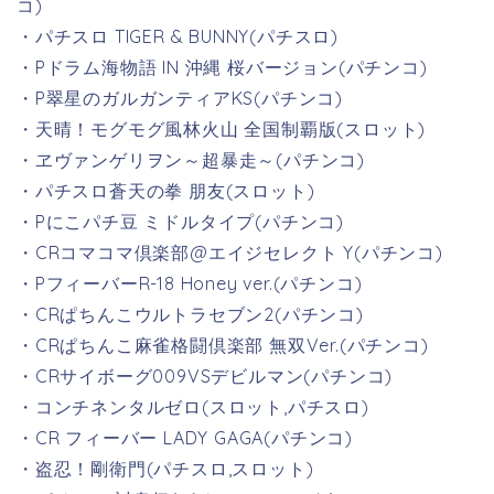
コ)
・パチスロ TIGER & BUNNY(パチスロ)
・Pドラム海物語 IN 沖縄 桜バージョン(パチンコ)
・P翠星のガルガンティアKS(パチンコ)
・天晴！モグモグ風林火山 全国制覇版(スロット)
・ヱヴァンゲリヲン～超暴走～(パチンコ)
・パチスロ蒼天の拳 朋友(スロット)
・Pにこパチ豆 ミドルタイプ(パチンコ)
・CRコマコマ倶楽部@エイジセレクト Y(パチンコ)
・PフィーバーR-18 Honey ver.(パチンコ)
・CRぱちんこウルトラセブン2(パチンコ)
・CRぱちんこ麻雀格闘倶楽部 無双Ver.(パチンコ)
・CRサイボーグ009VSデビルマン(パチンコ)
・コンチネンタルゼロ(スロット,パチスロ)
・CR フィーバー LADY GAGA(パチンコ)
・盗忍！剛衛門(パチスロ,スロット)