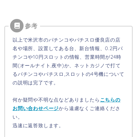
以上で米沢市のパチンコやパチスロ優良店の店
名や場所、設置してある台、新台情報、0.2円パ
チンコや10円スロットの情報、営業時間が24時
間(オールナイト,夜中)か、ネットカジノで打て
るパチンコやパチスロ,スロットの4号機について
の説明は完了です。
何か疑問や不明な点などありましたら
こちらの
お問い合わせページ
から遠慮なくご連絡くださ
い。
迅速に返答致します。