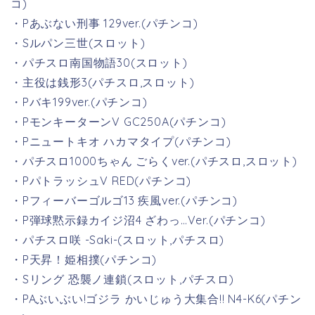
コ)
・Pあぶない刑事 129ver.(パチンコ)
・Sルパン三世(スロット)
・パチスロ南国物語30(スロット)
・主役は銭形3(パチスロ,スロット)
・Pバキ199ver.(パチンコ)
・PモンキーターンV GC250A(パチンコ)
・Pニュートキオ ハカマタイプ(パチンコ)
・パチスロ1000ちゃん ごらくver.(パチスロ,スロット)
・PパトラッシュV RED(パチンコ)
・Pフィーバーゴルゴ13 疾風ver.(パチンコ)
・P弾球黙示録カイジ沼4 ざわっ…Ver.(パチンコ)
・パチスロ咲 -Saki-(スロット,パチスロ)
・P天昇！姫相撲(パチンコ)
・Sリング 恐襲ノ連鎖(スロット,パチスロ)
・PAぶいぶい!ゴジラ かいじゅう大集合!! N4-K6(パチン