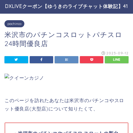
DXLIVEクーポン【ゆうきのライブチャット体験記】41
pachinco
米沢市のパチンコスロットパチスロ
24時間優良店
2023-09-12
このページを訪れたあなたは米沢市のパチンコやスロ
ット優良店(大型店)について知りたくて、