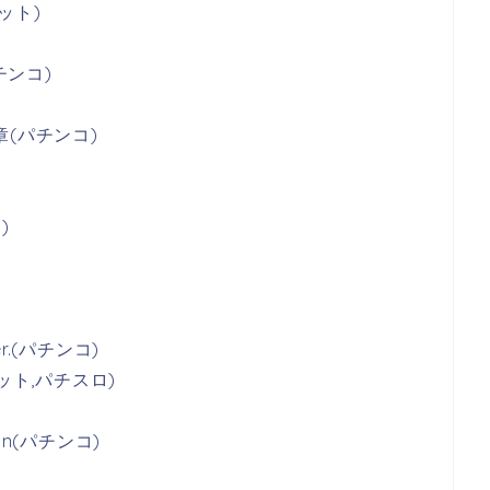
ット)
チンコ)
(パチンコ)
)
.(パチンコ)
ット,パチスロ)
on(パチンコ)