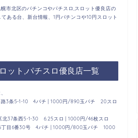
幌市北区のパチンコやパチスロ,スロット優良店の
してある台、新台情報、1円パチンコや10円スロット
ロット,パチスロ優良店一覧
は、
-1-10 4パチ | 1000円/890玉パチ 20スロ
西5-1-30 6.25スロ | 1000円/46枚スロ
番30号 4パチ | 1000円/800玉パチ 1000