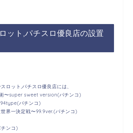
ロット,パチスロ優良店の設置
スロット,パチスロ優良店には、
er sweet version(パチンコ)
type(パチンコ)
一決定戦〜99.9ver.(パチンコ)
パチンコ)