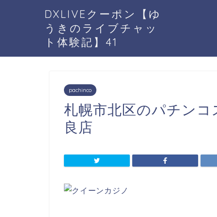
DXLIVEクーポン【ゆ
うきのライブチャッ
ト体験記】41
pachinco
札幌市北区のパチンコ
良店