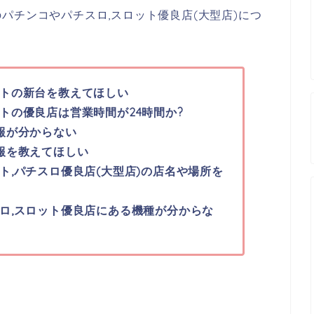
パチンコやパチスロ,スロット優良店(大型店)につ
トの新台を教えてほしい
トの優良店は営業時間が24時間か?
報が分からない
報を教えてほしい
ト,パチスロ優良店(大型店)の店名や場所を
ロ,スロット優良店にある機種が分からな