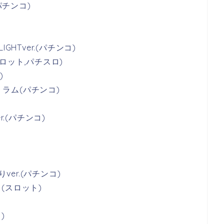
パチンコ)
GHTver.(パチンコ)
ロット,パチスロ)
)
・ラム(パチンコ)
.(パチンコ)
ver.(パチンコ)
(スロット)
)