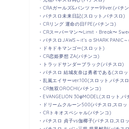
・CRAガールズ&パンツァー99ver.(パチン
・パチスロ未来日記(スロット,パチスロ)
・CRリング 運命の日FPE(パチンコ)
・CRスーパーマン〜Limit・Break〜 Sweet
・パチスロJAWS～it’s a SHARK PANIC
・ドキドキマンゴー(スロット)
・CR恋姫夢想 ZA(パチンコ)
・トラッドサンダーブラック(パチスロ)
・パチスロ 結城友奈は勇者である(スロッ
・乱嵐エイサーver.100(スロット,パチスロ
・CR無双OROCHI(パチンコ)
・EVANGELION 30φMODEL(スロット,
・ドリームクルーン500(パチスロ,スロッ
・CRトキオスペシャル(パチンコ)
・パチスロ 貞子vs伽椰子(パチスロ,スロッ
・パチスロ ルパン三世 世界解剖(パチスロ