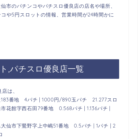
大仙市のパチンコやパチスロ優良店の店名や場所、
ンコや5円スロットの情報、営業時間が24時間かに
ト,パチスロ優良店一覧
良店は、
地 4パチ | 1000円/890玉パチ 21.277スロ
西石田79番地 0.568パチ | 1.136パチ |
下鶯野字上中嶋51番地 0.5パチ | 1パチ | 2
ロ