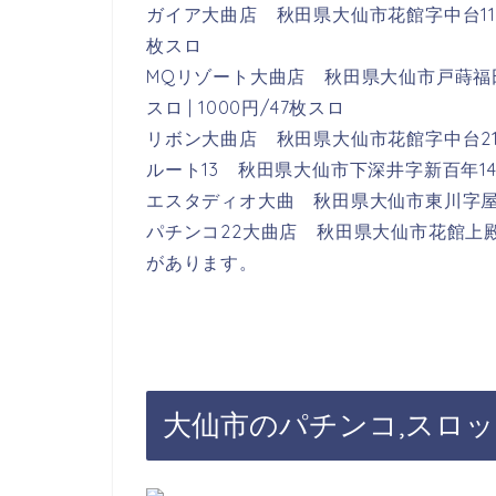
ガイア大曲店 秋田県大仙市花館字中台117 4パチ
枚スロ
MQリゾート大曲店 秋田県大仙市戸蒔福田145 
スロ | 1000円/47枚スロ
リボン大曲店 秋田県大仙市花館字中台21
ルート13 秋田県大仙市下深井字新百年142
エスタディオ大曲 秋田県大仙市東川字屋敷
パチンコ22大曲店 秋田県大仙市花館上殿屋敷13
があります。
大仙市のパチンコ,スロッ