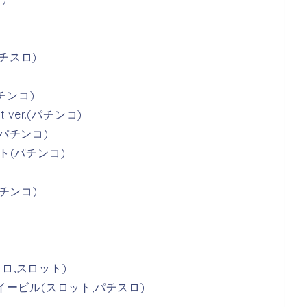
チスロ)
チンコ)
ver.(パチンコ)
パチンコ)
ト(パチンコ)
チンコ)
ロ,スロット)
イービル(スロット,パチスロ)