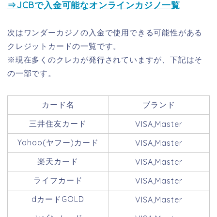
⇒JCBで入金可能なオンラインカジノ一覧
次はワンダーカジノの入金で使用できる可能性がある
クレジットカードの一覧です。
※現在多くのクレカが発行されていますが、下記はそ
の一部です。
カード名
ブランド
三井住友カード
VISA,Master
Yahoo(ヤフー)カード
VISA,Master
楽天カード
VISA,Master
ライフカード
VISA,Master
dカードGOLD
VISA,Master