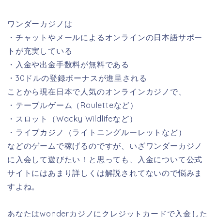
ワンダーカジノは
・チャットやメールによるオンラインの日本語サポー
トが充実している
・入金や出金手数料が無料である
・30ドルの登録ボーナスが進呈される
ことから現在日本で人気のオンラインカジノで、
・テーブルゲーム（Rouletteなど）
・スロット（Wacky Wildlifeなど）
・ライブカジノ（ライトニングルーレットなど）
などのゲームで稼げるのですが、いざワンダーカジノ
に入会して遊びたい！と思っても、入金について公式
サイトにはあまり詳しくは解説されてないので悩みま
すよね。
あなたはwonderカジノにクレジットカードで入金した