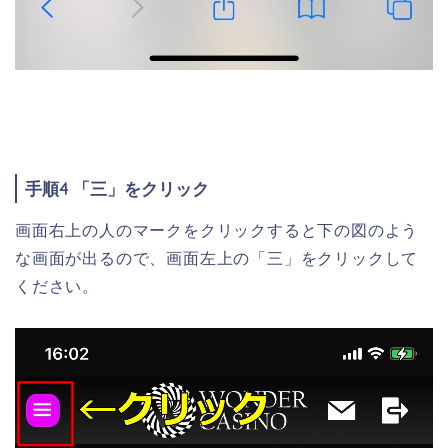
手順4 「三」をクリック
画面右上の人のマークをクリックすると下の図のよう
な画面が出るので、画面左上の「三」をクリックして
ください。