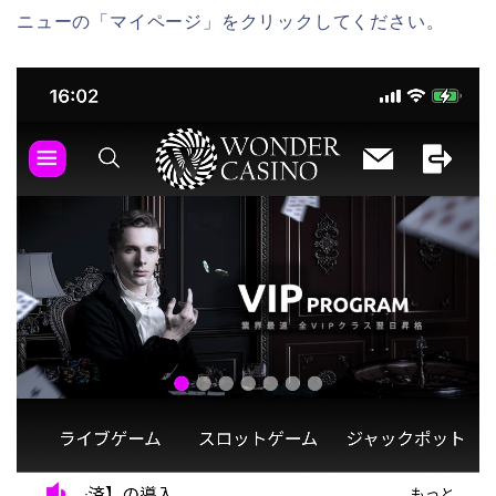
ニューの「マイページ」をクリックしてください。