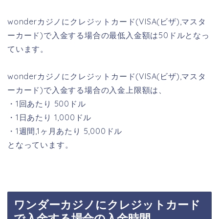
wonderカジノにクレジットカード(VISA(ビザ),マスタ
ーカード)で入金する場合の最低入金額は50ドルとなっ
ています。
wonderカジノにクレジットカード(VISA(ビザ),マスタ
ーカード)で入金する場合の入金上限額は、
・1回あたり 500ドル
・1日あたり 1,000ドル
・1週間,1ヶ月あたり 5,000ドル
となっています。
ワンダーカジノにクレジットカード
で入金する場合の入金時間