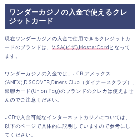
ワンダーカジノの入金で使えるクレ
ジットカード
現在ワンダーカジノの入金で使用できるクレジットカ
ードのブランドは、
VISA(ビザ),MasterCard
となって
ます。
ワンダーカジノの入金では、JCB,アメックス
(AMEX),DISCOVER,Diners Club（ダイナースクラブ）,
銀聯カード(Union Pay)のブランドのクレカは使えませ
んのでご注意ください。
JCBで入金可能なインターネットカジノについては、
以下のページで具体的に説明していますので参考にし
てください。