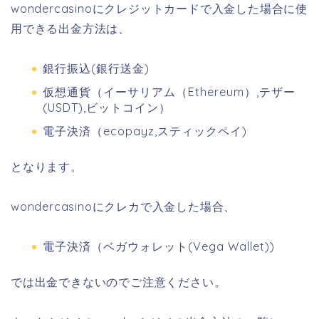
wondercasinoにクレジットカードで入金した場合に使
用できる出金方法は、
銀行振込(銀行送金)
仮想通貨（イーサリアム（Ethereum）,テザー
(USDT),ビットコイン）
電子決済（ecopayz,スティックペイ)
となります。
wondercasinoにクレカで入金した場合、
電子決済（ベガウォレット(Vega Wallet))
では出金できないのでご注意ください。