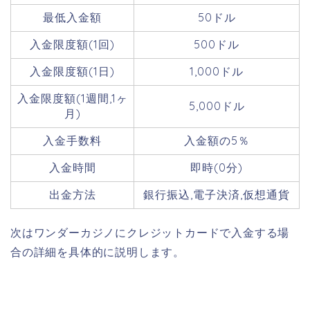
最低入金額
50ドル
入金限度額(1回)
500ドル
入金限度額(1日)
1,000ドル
入金限度額(1週間,1ヶ
5,000ドル
月)
入金手数料
入金額の5％
入金時間
即時(0分)
出金方法
銀行振込,電子決済,仮想通貨
次はワンダーカジノにクレジットカードで入金する場
合の詳細を具体的に説明します。