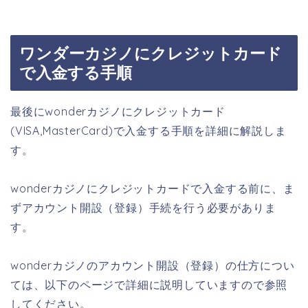
ワンダーカジノにクレジットカード
で入金する手順
最後にwonderカジノにクレジットカード
(VISA,MasterCard)で入金する手順を詳細に解説しま
す。
wonderカジノにクレジットカードで入金する前に、ま
ずアカウント開設（登録）手続を行う必要がありま
す。
wonderカジノのアカウント開設（登録）の仕方につい
ては、以下のページで詳細に説明していますので参照
してください。