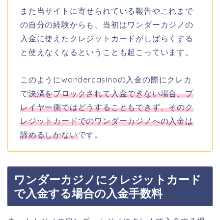
また当サイトに寄せられている報告やこれまで
の自分の経験からも、当初はワンダーカジノの
入金に使えたクレジットカードがしばらくする
と使えなくなるということも起こっています。
このようにwondercasinoの入金の際にクレカ
で
決済をブロックされて入金できない場合、プ
レイヤー側ではどうすることもできず、そのク
レジットカードでのワンダーカジノへの入金は
諦めるしかない
です。
ワンダーカジノにクレジットカード
で入金する場合の入金手数料