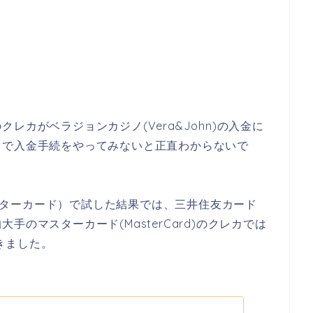
レカがベラジョンカジノ(Vera&John)の入金に
ドで入金手続をやってみないと正直わからないで
（マスターカード）で試した結果では、三井住友カード
のマスターカード(MasterCard)のクレカでは
できました。