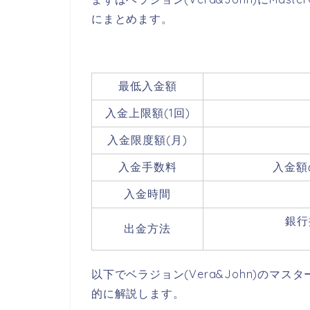
にまとめます。
最低入金額
入金上限額(1回)
入金限度額(月)
入金手数料
入金額
入金時間
銀行
出金方法
以下でベラジョン(Vera&John)のマスタ
的に解説します。