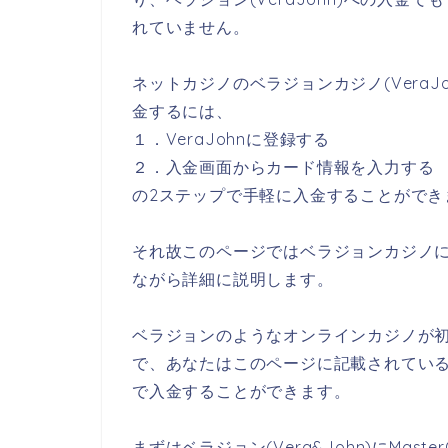
れていません。
ネットカジノのベラジョンカジノ(VeraJoh
金するには、
１．VeraJohnに登録する
２．入金画面からカード情報を入力する
の2ステップで手軽に入金することができ
それ故このページではベラジョンカジノ
ながら詳細に説明します。
ベラジョンのようなオンラインカジノが
で、あなたはこのページに記載されてい
で入金することができます。
まずはベラジョン(Vera&John)にMas