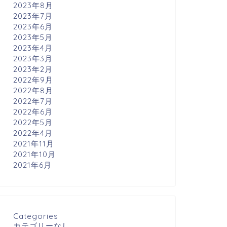
2023年8月
2023年7月
2023年6月
2023年5月
2023年4月
2023年3月
2023年2月
2022年9月
2022年8月
2022年7月
2022年6月
2022年5月
2022年4月
2021年11月
2021年10月
2021年6月
Categories
カテゴリーなし