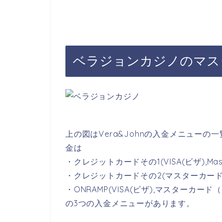
ベラジョンカジノのマス
上の図はVera&Johnの入金メニュー
金は
・クレジットカードその1(VISA(ビザ),Mast
・クレジットカードその2(マスターカード,J
・ONRAMP(VISA(ビザ),マスターカード（M
の3つの入金メニューがあります。