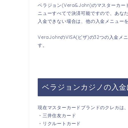
ベラジョン(Vera&John)のマスターカー
ニューすべてで決済可能ですので、あなた
入金できない場合は、他の入金メニュー
VeraJohnのVISA(ビザ)の32つの
す。
ベラジョンカジノの入金
現在マスターカードブランドのクレカは
・三井住友カード
・リクルートカード