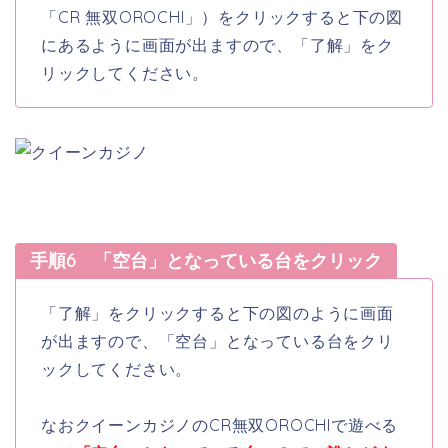
「CR 無双OROCHI」）をクリックすると下の図
にあるように画面が出ますので、「了解」をク
リックしてください。
手順6 「空台」となっている台をクリック
「了解」をクリックすると下の図のように画面
が出ますので、「空台」となっている台をクリ
ックしてください。
なおクイーンカジノのCR無双OROCHIで遊べる