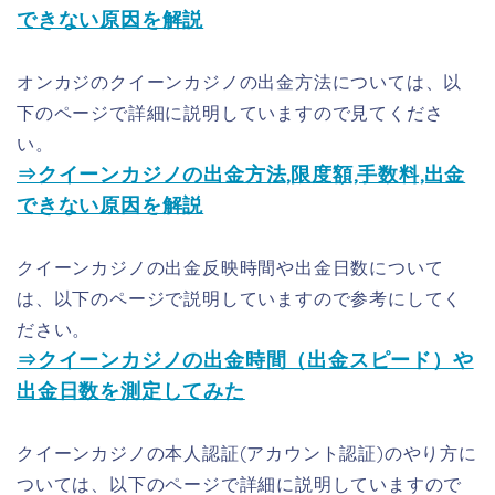
できない原因を解説
オンカジのクイーンカジノの出金方法については、以
下のページで詳細に説明していますので見てくださ
い。
⇒クイーンカジノの出金方法,限度額,手数料,出金
できない原因を解説
クイーンカジノの出金反映時間や出金日数について
は、以下のページで説明していますので参考にしてく
ださい。
⇒クイーンカジノの出金時間（出金スピード）や
出金日数を測定してみた
クイーンカジノの本人認証(アカウント認証)のやり方に
ついては、以下のページで詳細に説明していますので