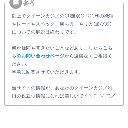
以上でクイーンカジノのCR無双OROCHIの機種
やレートやスペック、勝ち方、やり方(遊び方)
についての解説は終わりです。
何か疑問や聞きたいことなどありましたら
こち
らのお問い合わせページ
から遠慮なくご相談く
ださい。
早急に回答させていただきます。
当サイトの情報が、あなたのクイーンカジノ利
用の役立つ情報になれば嬉しいです＼(*T▽T*)／