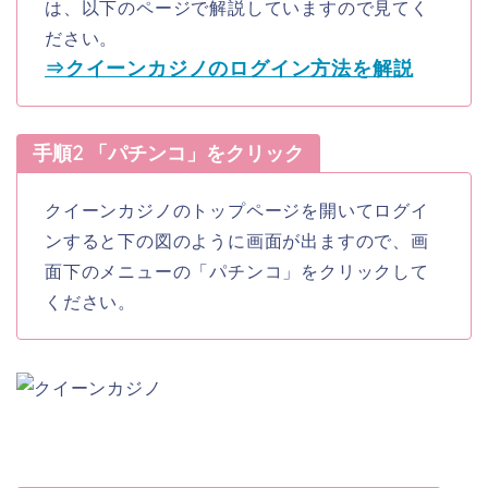
は、以下のページで解説していますので見てく
ださい。
⇒クイーンカジノのログイン方法を解説
手順2 「パチンコ」をクリック
クイーンカジノのトップページを開いてログイ
ンすると下の図のように画面が出ますので、画
面下のメニューの「パチンコ」をクリックして
ください。