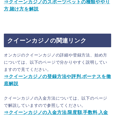
⇒クイーンカジノのスポーツベットの種類ややり
方,賭け方を解説
クイーンカジノの関連リンク
オンカジのクイーンカジノの詳細や登録方法、始め方
については、以下のページで分かりやすく説明してい
ますので見てください。
⇒クイーンカジノの登録方法や評判,ボーナスを徹
底解説
クイーンカジノの入金方法については、以下のページ
で解説していますので参照してください。
⇒クイーンカジノの入金方法,限度額,手数料,入金