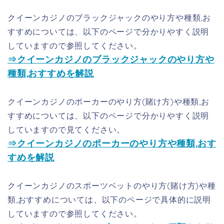
クイーンカジノのブラックジャックのやり方や種類,お
すすめについては、以下のページで分かりやすく説明
していますので参照してください。
⇒クイーンカジノのブラックジャックのやり方や
種類,おすすめを解説
クイーンカジノのポーカーのやり方(賭け方)や種類,お
すすめについては、以下のページで分かりやすく説明
していますので見てください。
⇒クイーンカジノのポーカーのやり方や種類,おす
すめを解説
クイーンカジノのスポーツベットのやり方(賭け方)や種
類,おすすめについては、以下のページで具体的に説明
していますので参照してください。