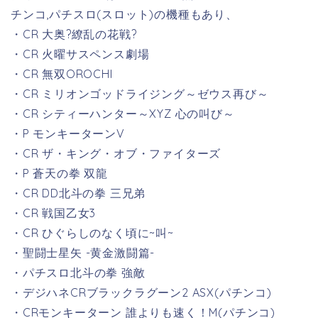
チンコ,パチスロ(スロット)の機種もあり、
・CR 大奥?繚乱の花戦?
・CR 火曜サスペンス劇場
・CR 無双OROCHI
・CR ミリオンゴッドライジング～ゼウス再び～
・CR シティーハンター～XYZ 心の叫び～
・P モンキーターンV
・CR ザ・キング・オブ・ファイターズ
・P 蒼天の拳 双龍
・CR DD北斗の拳 三兄弟
・CR 戦国乙女3
・CR ひぐらしのなく頃に~叫~
・聖闘士星矢 -黄金激闘篇-
・パチスロ北斗の拳 強敵
・デジハネCRブラックラグーン2 ASX(パチンコ)
・CRモンキーターン 誰よりも速く！M(パチンコ)