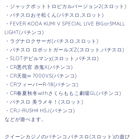
・ジャックポットトロピカルバージョン2(スロット)
・パチスロおそ松くん(パチスロ,スロット)
・FEVER KODA KUMI V SPECIAL LIVE BIGorSMALL
LIGHT(パチンコ)
・ラグナロクサーガ(パチスロ,スロット)
・パチスロ ロボットガールズZ(スロット,パチスロ)
・SLOTデビルマンχ(スロット,パチスロ)
・CR悪代官 赤鬼X(パチンコ)
・CR天龍∞ 7000VS(パチンコ)
・CRフィーバーR-18(パチンコ)
・CR春夏秋冬withさくらももこ劇場GL(パチンコ)
・パチスロ 美ラメキ！(スロット)
・CRJ-RUSH4 HSJ(パチンコ)
などが遊べます。
クイーンカジノのパチンコ,パチスロ(スロット)の遊び