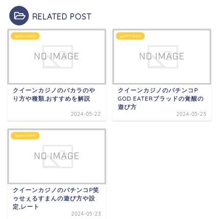
RELATED POST
queencasino
queencasino
クイーンカジノのバカラのや
クイーンカジノのパチンコP
り方や種類,おすすめを解説
GOD EATERブラッドの覚醒の
遊び方
2024-05-22
2024-05-23
queencasino
クイーンカジノのパチンコP笑
ゥせぇるすまんの遊び方や設
定,レート
2024-05-23