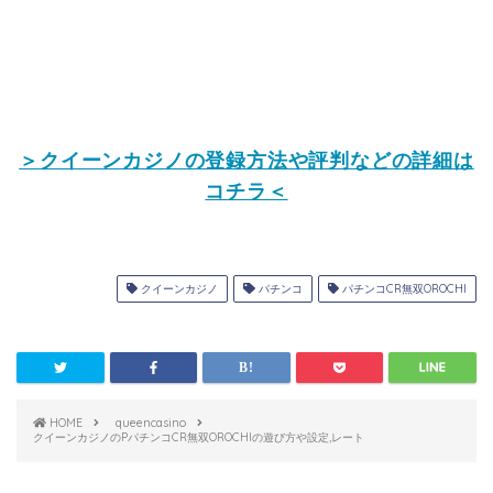
＞クイーンカジノの登録方法や評判などの詳細は
コチラ＜
クイーンカジノ
パチンコ
パチンコCR無双OROCHI
HOME
queencasino
クイーンカジノのPパチンコCR無双OROCHIの遊び方や設定,レート