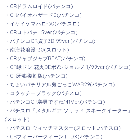
・CRドラムロイド(パチンコ)
・CRバイオハザード0(パチンコ)
・イケイケマハロ-30(パチスロ)
・CRロトパチ 15ver.(パチンコ)
・パチンコCR貞子3D 99ver.(パチンコ)
・南海花浪漫-30(スロット)
・CRジャブジャブBEAT(パチンコ)
・CR緑ドン 花火DEボ?ンジョルノ 1/99ver.(パチンコ)
・CR牙狼復刻版(パチンコ)
・ちょいパチリアル鬼ごっこWAB29(パチンコ)
・コクッチーブラック(パチスロ)
・パチンコCR美男ですね141Ver.(パチンコ)
・パチスロ「メタルギア ソリッド スネークイーター」
(スロット)
・パチスロ ウィッチマスター(スロット,パチスロ)
・CRフィーバークィーンⅡ DX(パチンコ)