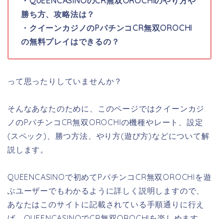
・QUEENCASINOのCR無双OROCHIのやり方や
勝ち方、攻略法は？
・クイーンカジノのPパチンコCR無双OROCHI
の無料プレイはできるの？
って思ったりしていませんか？
そんなあなたのために、このページではクイーンカジ
ノのPパチンコCR無双OROCHIの機種やレート、設定
(スペック)、勝つ方法、やり方(遊び方)などについて解
説します。
QUEENCASINOで初めてPパチンコCR無双OROCHIを遊
ぶユーザーでもわかるように詳しく説明しますので、
あなたはこのサイトに記載されている手順通りに行え
ば、QUEENCASINOでCR無双OROCHIを楽しめます。