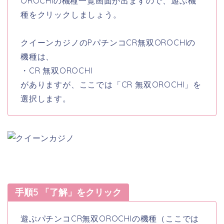
OROCHIの機種一覧画面が出ますので、遊ぶ機
種をクリックしましょう。
クイーンカジノのPパチンコCR無双OROCHIの
機種は、
・CR 無双OROCHI
がありますが、ここでは「CR 無双OROCHI」を
選択します。
手順5 「了解」をクリック
遊ぶパチンコCR無双OROCHIの機種（ここでは