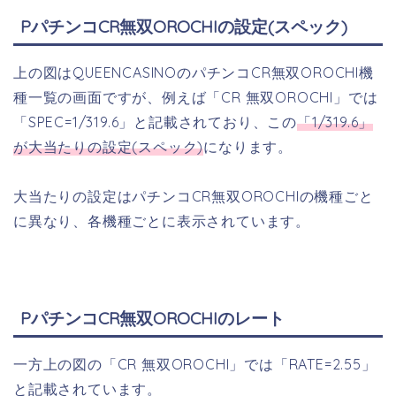
PパチンコCR無双OROCHIの設定(スペック)
上の図はQUEENCASINOのパチンコCR無双OROCHI機
種一覧の画面ですが、例えば「CR 無双OROCHI」では
「SPEC=1/319.6」と記載されており、この
「1/319.6」
が大当たりの設定(スペック)
になります。
大当たりの設定はパチンコCR無双OROCHIの機種ごと
に異なり、各機種ごとに表示されています。
PパチンコCR無双OROCHIのレート
一方上の図の「CR 無双OROCHI」では「RATE=2.55」
と記載されています。