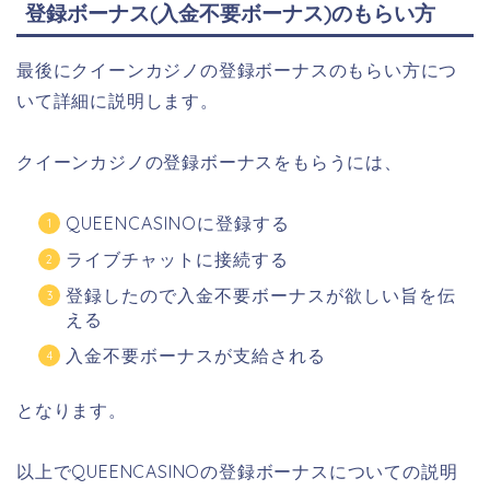
登録ボーナス(入金不要ボーナス)のもらい方
最後にクイーンカジノの登録ボーナスのもらい方につ
いて詳細に説明します。
クイーンカジノの登録ボーナスをもらうには、
QUEENCASINOに登録する
ライブチャットに接続する
登録したので入金不要ボーナスが欲しい旨を伝
える
入金不要ボーナスが支給される
となります。
以上でQUEENCASINOの登録ボーナスについての説明