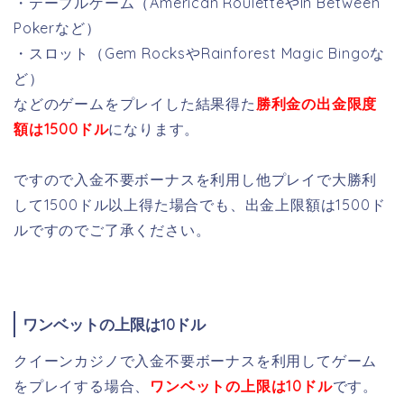
・テーブルゲーム（American RouletteやIn Between
Pokerなど）
・スロット（Gem RocksやRainforest Magic Bingoな
ど）
などのゲームをプレイした結果得た
勝利金の出金限度
額は1500ドル
になります。
ですので入金不要ボーナスを利用し他プレイで大勝利
して1500ドル以上得た場合でも、出金上限額は1500ド
ルですのでご了承ください。
ワンベットの上限は10ドル
クイーンカジノで入金不要ボーナスを利用してゲーム
をプレイする場合、
ワンベットの上限は10ドル
です。