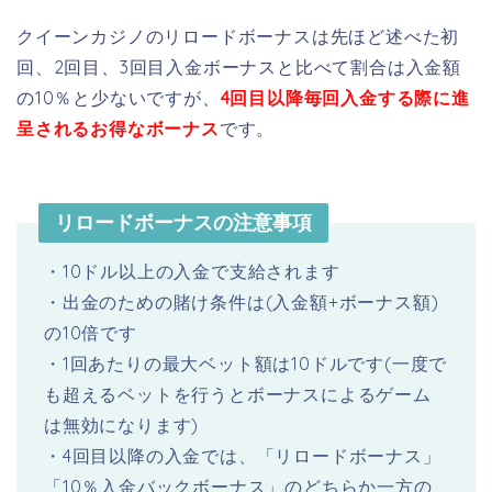
クイーンカジノのリロードボーナスは先ほど述べた初
回、2回目、3回目入金ボーナスと比べて割合は入金額
の10％と少ないですが、
4回目以降毎回入金する際に進
呈されるお得なボーナス
です。
リロードボーナスの注意事項
・10ドル以上の入金で支給されます
・出金のための賭け条件は(入金額+ボーナス額)
の10倍です
・1回あたりの最大ベット額は10ドルです(一度で
も超えるベットを行うとボーナスによるゲーム
は無効になります)
・4回目以降の入金では、「リロードボーナス」
「10％入金バックボーナス」のどちらか一方の