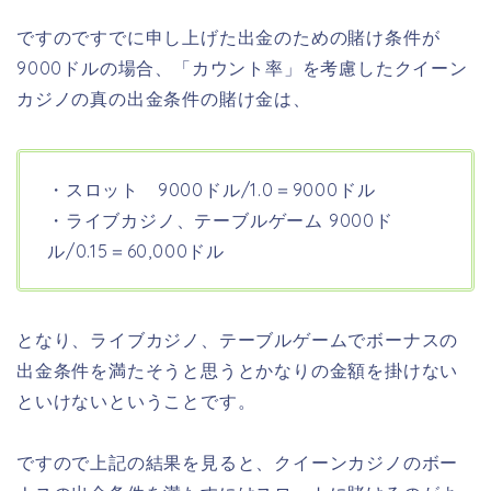
ですのですでに申し上げた出金のための賭け条件が
9000ドルの場合、「カウント率」を考慮したクイーン
カジノの真の出金条件の賭け金は、
・スロット 9000ドル/1.0＝9000ドル
・ライブカジノ、テーブルゲーム 9000ド
ル/0.15＝60,000ドル
となり、ライブカジノ、テーブルゲームでボーナスの
出金条件を満たそうと思うとかなりの金額を掛けない
といけないということです。
ですので上記の結果を見ると、クイーンカジノのボー