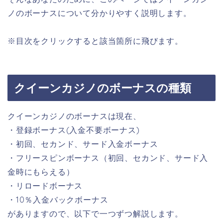
ノのボーナスについて分かりやすく説明します。
※目次をクリックすると該当箇所に飛びます。
クイーンカジノのボーナスの種類
クイーンカジノのボーナスは現在、
・登録ボーナス(入金不要ボーナス)
・初回、セカンド、サード入金ボーナス
・フリースピンボーナス（初回、セカンド、サード入
金時にもらえる）
・リロードボーナス
・10％入金バックボーナス
がありますので、以下で一つずつ解説します。