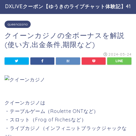
DXLIVEクーポン【ゆうきのライブチャット体験記】41
queencasino
クイーンカジノの全ボーナスを解説
(使い方,出金条件,期限など)
2024-05-24
クイーンカジノは
・テーブルゲーム（Roulette ONTなど）
・スロット（Frog of Richesなど）
・ライブカジノ（インフィニットブラックジャックな