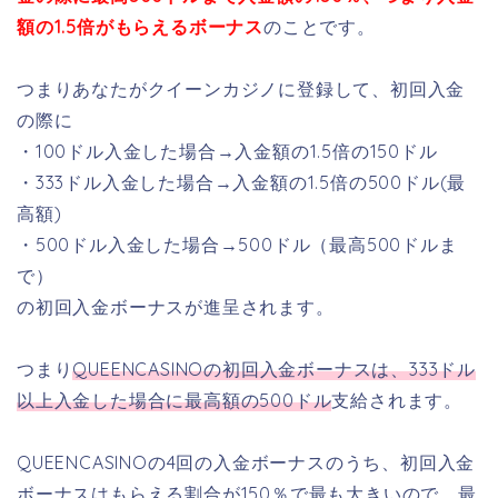
額の1.5倍がもらえるボーナス
のことです。
つまりあなたがクイーンカジノに登録して、初回入金
の際に
・100ドル入金した場合→入金額の1.5倍の150ドル
・333ドル入金した場合→入金額の1.5倍の500ドル(最
高額)
・500ドル入金した場合→500ドル（最高500ドルま
で）
の初回入金ボーナスが進呈されます。
つまり
QUEENCASINOの初回入金ボーナスは、333ドル
以上入金した場合に最高額の500ドル
支給されます。
QUEENCASINOの4回の入金ボーナスのうち、初回入金
ボーナスはもらえる割合が150％で最も大きいので、最