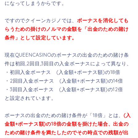
になってしまうからです。
ですのでクイーンカジノでは、
ボーナスを消化しても
らうための掛けのノルマの金額を「出金のための賭け
条件」として設定しています。
現在QUEENCASINOのボーナスの出金のための賭け条
件は初回,2回目,3回目の入金ボーナスによって異なり、
・初回入金ボーナス (入金額+ボーナス額)の18倍
・2回目入金ボーナス (入金額+ボーナス額)の14倍
・3回目入金ボーナス (入金額+ボーナス額)の12倍
と設定されています。
ボーナスの出金のための賭け条件が「18倍」とは、
(入
金額+ボーナス額)の18倍の金額を掛けた場合、出金の
ための賭け条件を満たしたのでその時点での残額が出