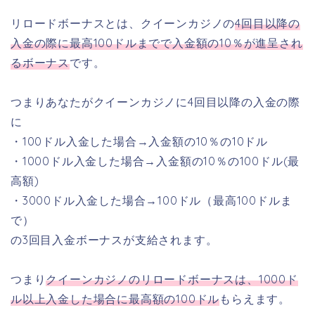
リロードボーナスとは、クイーンカジノの
4回目以降の
入金の際に最高100ドルまでで入金額の10％が進呈され
るボーナス
です。
つまりあなたがクイーンカジノに4回目以降の入金の際
に
・100ドル入金した場合→入金額の10％の10ドル
・1000ドル入金した場合→入金額の10％の100ドル(最
高額)
・3000ドル入金した場合→100ドル（最高100ドルま
で）
の3回目入金ボーナスが支給されます。
つまり
クイーンカジノのリロードボーナスは、1000ド
ル以上入金した場合に最高額の100ドル
もらえます。