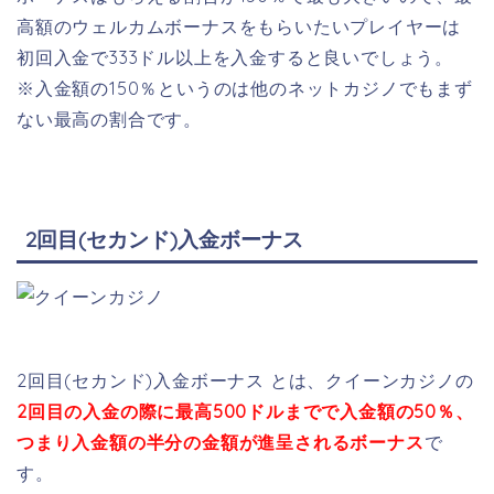
高額のウェルカムボーナスをもらいたいプレイヤーは
初回入金で333ドル以上を入金すると良いでしょう。
※入金額の150％というのは他のネットカジノでもまず
ない最高の割合です。
2回目(セカンド)入金ボーナス
2回目(セカンド)入金ボーナス とは、クイーンカジノの
2回目の入金の際に最高500ドルまでで入金額の50％、
つまり入金額の半分の金額が進呈されるボーナス
で
す。