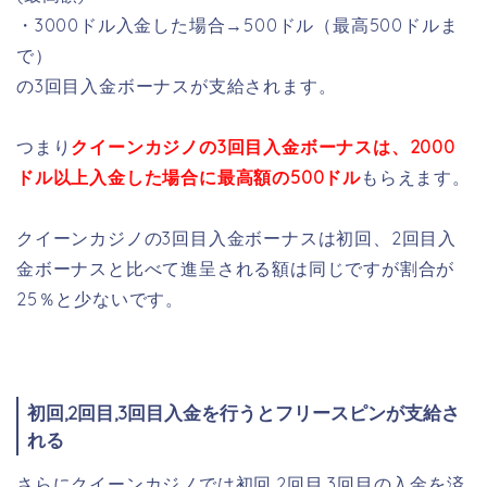
・3000ドル入金した場合→500ドル（最高500ドルま
で）
の3回目入金ボーナスが支給されます。
つまり
クイーンカジノの3回目入金ボーナスは、2000
ドル以上入金した場合に最高額の500ドル
もらえます。
クイーンカジノの3回目入金ボーナスは初回、2回目入
金ボーナスと比べて進呈される額は同じですが割合が
25％と少ないです。
初回,2回目,3回目入金を行うとフリースピンが支給さ
れる
さらにクイーンカジノでは初回,2回目,3回目の入金を済