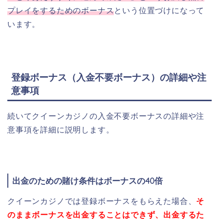
プレイをするためのボーナス
という位置づけになって
います。
登録ボーナス（入金不要ボーナス）の詳細や注
意事項
続いてクイーンカジノの入金不要ボーナスの詳細や注
意事項を詳細に説明します。
出金のための賭け条件はボーナスの40倍
クイーンカジノでは登録ボーナスをもらえた場合、
そ
のままボーナスを出金することはできず、出金するた