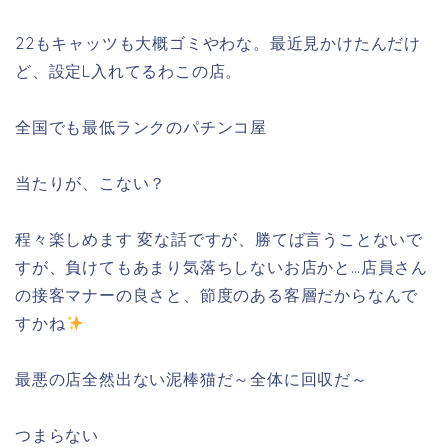
22もキャッツも大概ゴミやわな。最近見かけたんだけ
ど、設定L入れてるわこの店。
全国でも最低ランクのパチンコ屋
当たりが、こない？
程々楽しめます 変な話ですが、勝てば言うことないで
すが、負けてもあまり気落ちしないお店かと…店員さん
の接客マナーの良さと、節度のある客層だからなんで
すかね
最悪の店全然出ない泥棒猫だ～全体に回収だ～
つまらない