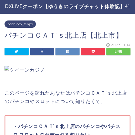
DXLIVEクーポン【ゆうきのライブチャット体験記】41
pachinco_tenpo
パチンコＣＡＴ’ｓ北上店【北上市】
2023-11-14
このページを訪れたあなたはパチンコＣＡＴ’ｓ北上店
のパチンコやスロットについて知りたくて、
・パチンコＣＡＴ’ｓ北上店のパチンコやパチス
ロ,スロットの台データを知りたい