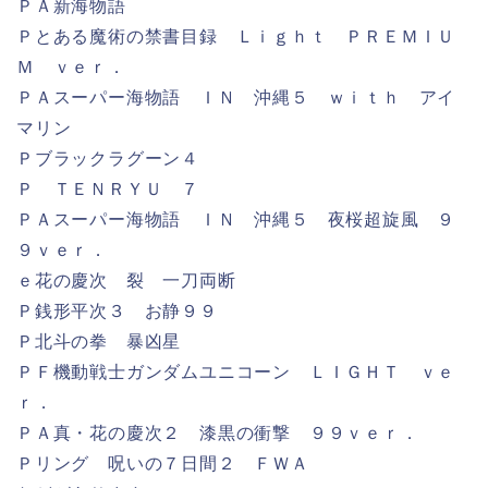
ＰＡ新海物語
Ｐとある魔術の禁書目録 Ｌｉｇｈｔ ＰＲＥＭＩＵ
Ｍ ｖｅｒ．
ＰＡスーパー海物語 ＩＮ 沖縄５ ｗｉｔｈ アイ
マリン
Ｐブラックラグーン４
Ｐ ＴＥＮＲＹＵ ７
ＰＡスーパー海物語 ＩＮ 沖縄５ 夜桜超旋風 ９
９ｖｅｒ．
ｅ花の慶次 裂 一刀両断
Ｐ銭形平次３ お静９９
Ｐ北斗の拳 暴凶星
ＰＦ機動戦士ガンダムユニコーン ＬＩＧＨＴ ｖｅ
ｒ．
ＰＡ真・花の慶次２ 漆黒の衝撃 ９９ｖｅｒ．
Ｐリング 呪いの７日間２ ＦＷＡ