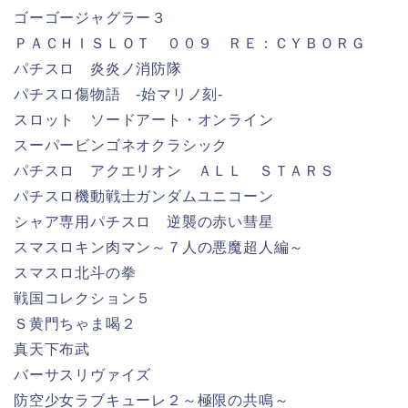
ゴーゴージャグラー３
ＰＡＣＨＩＳＬＯＴ ００９ ＲＥ：ＣＹＢＯＲＧ
パチスロ 炎炎ノ消防隊
パチスロ傷物語 ‐始マリノ刻‐
スロット ソードアート・オンライン
スーパービンゴネオクラシック
パチスロ アクエリオン ＡＬＬ ＳＴＡＲＳ
パチスロ機動戦士ガンダムユニコーン
シャア専用パチスロ 逆襲の赤い彗星
スマスロキン肉マン～７人の悪魔超人編～
スマスロ北斗の拳
戦国コレクション５
Ｓ黄門ちゃま喝２
真天下布武
バーサスリヴァイズ
防空少女ラブキューレ２～極限の共鳴～