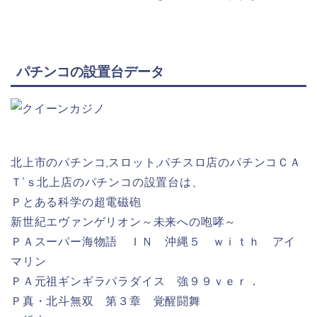
パチンコの設置台データ
北上市のパチンコ,スロット,パチスロ店のパチンコＣＡ
Ｔ’ｓ北上店のパチンコの設置台は、
Ｐとある科学の超電磁砲
新世紀エヴァンゲリオン～未来への咆哮～
ＰＡスーパー海物語 ＩＮ 沖縄５ ｗｉｔｈ アイ
マリン
ＰＡ元祖ギンギラパラダイス 強９９ｖｅｒ．
Ｐ真・北斗無双 第３章 覚醒闘舞