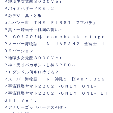
Ｐ地獄少女覚醒３０００Ｖｅｒ．
ＰバイオハザードＲＥ：２
Ｐ激デジ 真・牙狼
ｅルパン三世 ＴＨＥ ＦＩＲＳＴ「スマパチ」
Ｐ真・一騎当千～桃園の誓い～
Ｐ ＧＯ！ＧＯ！郷 ｃｏｍｅｂａｃｋ ｓｔａｇｅ
Ｐスーパー海物語 ＩＮ ＪＡＰＡＮ２ 金富士 １
９９バージョン
Ｐ地獄少女覚醒３０００Ｖｅｒ．
Ｐ神・天才バカボン～甘神ＳＰＥＣ～
ＰＦダンベル何キロ持てる？
Ｐスーパー海物語 ＩＮ 沖縄５ 桜ｖｅｒ．３１９
Ｐ宇宙戦艦ヤマト２２０２ ‐ＯＮＬＹ ＯＮＥ‐
Ｐ宇宙戦艦ヤマト２２０２ ‐ＯＮＬＹ ＯＮＥ‐ ＬＩ
ＧＨＴ Ｖｅｒ．
Ｐアナザーゴッドハーデス‐狂乱‐