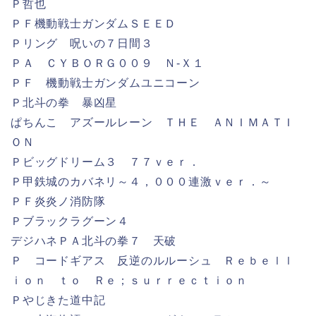
Ｐ哲也
ＰＦ機動戦士ガンダムＳＥＥＤ
Ｐリング 呪いの７日間３
ＰＡ ＣＹＢＯＲＧ００９ Ｎ‐Ｘ１
ＰＦ 機動戦士ガンダムユニコーン
Ｐ北斗の拳 暴凶星
ぱちんこ アズールレーン ＴＨＥ ＡＮＩＭＡＴＩ
ＯＮ
Ｐビッグドリーム３ ７７ｖｅｒ．
Ｐ甲鉄城のカバネリ～４，０００連激ｖｅｒ．～
ＰＦ炎炎ノ消防隊
Ｐブラックラグーン４
デジハネＰＡ北斗の拳７ 天破
Ｐ コードギアス 反逆のルルーシュ Ｒｅｂｅｌｌ
ｉｏｎ ｔｏ Ｒｅ；ｓｕｒｒｅｃｔｉｏｎ
Ｐやじきた道中記