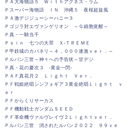
ＰＡ大海物語５ Ｗｉｔｈアグネス・ラム
Ｐスーパー海物語 ＩＮ 沖縄５ 夜桜超旋風
ＰＡ激デジジューシーハニー３
Ｐゴジラ対エヴァンゲリオン ～Ｇ細胞覚醒～
Ｐ真・一騎当千
Ｐｓｉｎ 七つの大罪 Ｘ‐ＴＲＥＭＥ
Ｐ甲鉄城のカバネリ～４，０００連激ｖｅｒ．～
Ｐルパン三世～神々への予告状～甘デジ
Ｐ真・花の慶次３ ‐黄金一閃‐
ＰＡＦ真花月２ Ｌｉｇｈｔ Ｖｅｒ．
ＰＦ戦姫絶唱シンフォギア３黄金絶唱Ｌｉｇｈｔ ｖ
ｅｒ
ＰＦからくりサーカス
ＰＦ機動戦士ガンダムＳＥＥＤ
ＰＦ革命機ヴァルヴレイヴ２Ｌｉｇｈｔｖｅｒ．
Ｐルパン三世 消されたルパン２０２２ ９９ｖｅ