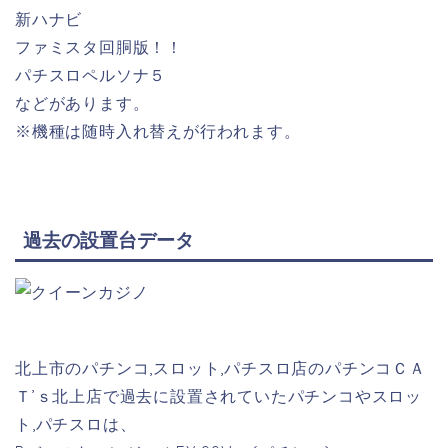
新ハナビ
ファミスタ回胴版！！
パチスロペルソナ５
などがあります。
※機種は随時入れ替えが行われます。
過去の設置台データ
北上市のパチンコ,スロット,パチスロ店のパチンコＣＡ
Ｔ’ｓ北上店で過去に設置されていたパチンコやスロッ
ト,パチスロは、