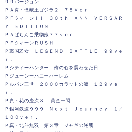
９９バージョン
ＰＡ真・怪獣王ゴジラ２ ７８Ｖｅｒ．
ＰＦクィーンＩＩ ３０ｔｈ ＡＮＮＩＶＥＲＳＡＲ
Ｙ ＥＤＩＴＩＯＮ
ＰＡぱちんこ乗物娘７７ｖｅｒ．
ＰＦクィーンＲＵＳＨ
Ｐ戦国乙女 ＬＥＧＥＮＤ ＢＡＴＴＬＥ ９９ｖｅ
ｒ．
Ｐシティーハンター 俺の心を震わせた日
Ｐジューシーハニーハーレム
Ｐルパン三世 ２０００カラットの涙 １２９ｖｅ
ｒ．
Ｐ真・花の慶次３ ‐黄金一閃‐
Ｐ銀河鉄道９９９ Ｎｅｘｔ Ｊｏｕｒｎｅｙ １／
１００ｖｅｒ．
Ｐ真・北斗無双 第３章 ジャギの逆襲