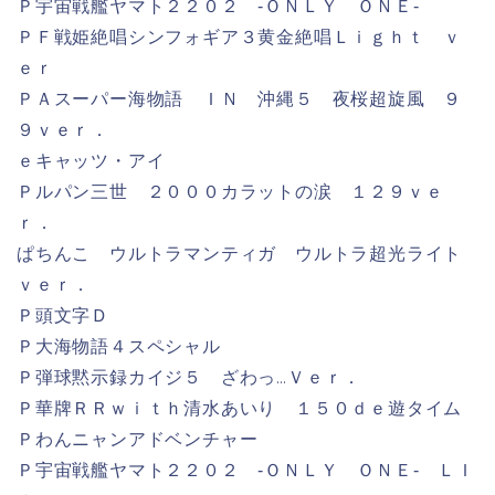
Ｐ宇宙戦艦ヤマト２２０２ ‐ＯＮＬＹ ＯＮＥ‐
ＰＦ戦姫絶唱シンフォギア３黄金絶唱Ｌｉｇｈｔ ｖ
ｅｒ
ＰＡスーパー海物語 ＩＮ 沖縄５ 夜桜超旋風 ９
９ｖｅｒ．
ｅキャッツ・アイ
Ｐルパン三世 ２０００カラットの涙 １２９ｖｅ
ｒ．
ぱちんこ ウルトラマンティガ ウルトラ超光ライト
ｖｅｒ．
Ｐ頭文字Ｄ
Ｐ大海物語４スペシャル
Ｐ弾球黙示録カイジ５ ざわっ…Ｖｅｒ．
Ｐ華牌ＲＲｗｉｔｈ清水あいり １５０ｄｅ遊タイム
Ｐわんニャンアドベンチャー
Ｐ宇宙戦艦ヤマト２２０２ ‐ＯＮＬＹ ＯＮＥ‐ ＬＩ