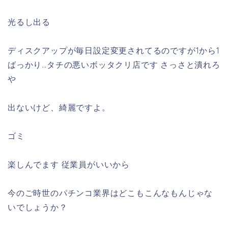
光るし出る
ディスクアップが毎日設定変更されてるのですが1から1
ばっかり…タチの悪いボッタクリ店です さっさと潰れろ
や
出ないけど、綺麗ですよ。
ゴミ
楽しんでます 従業員がいいから
今のご時世のパチンコ業界はどこもこんなもんじゃな
いでしょうか？