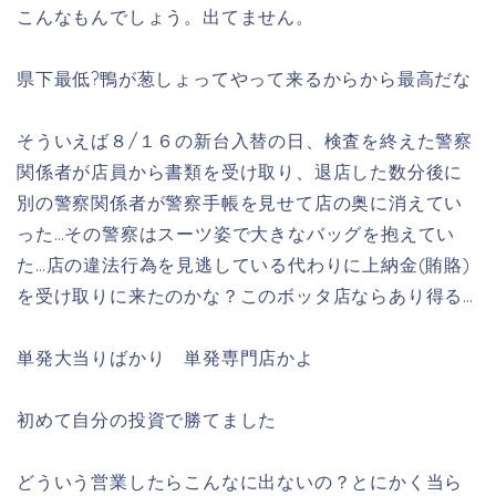
こんなもんでしょう。出てません。
県下最低?鴨が葱しょってやって来るからから最高だな
そういえば８/１６の新台入替の日、検査を終えた警察
関係者が店員から書類を受け取り、退店した数分後に
別の警察関係者が警察手帳を見せて店の奥に消えてい
った…その警察はスーツ姿で大きなバッグを抱えてい
た…店の違法行為を見逃している代わりに上納金(賄賂)
を受け取りに来たのかな？このボッタ店ならあり得る…
単発大当りばかり 単発専門店かよ
初めて自分の投資で勝てました
どういう営業したらこんなに出ないの？とにかく当ら