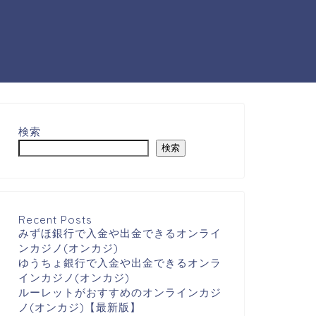
検索
検索
Recent Posts
みずほ銀行で入金や出金できるオンライ
ンカジノ(オンカジ)
ゆうちょ銀行で入金や出金できるオンラ
インカジノ(オンカジ)
ルーレットがおすすめのオンラインカジ
ノ(オンカジ)【最新版】