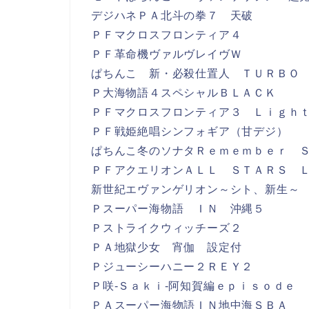
デジハネＰＡ北斗の拳７ 天破
ＰＦマクロスフロンティア４
ＰＦ革命機ヴァルヴレイヴＷ
ぱちんこ 新・必殺仕置人 ＴＵＲＢＯ
Ｐ大海物語４スペシャルＢＬＡＣＫ
ＰＦマクロスフロンティア３ Ｌｉｇｈ
ＰＦ戦姫絶唱シンフォギア（甘デジ）
ぱちんこ冬のソナタＲｅｍｅｍｂｅｒ 
ＰＦアクエリオンＡＬＬ ＳＴＡＲＳ 
新世紀エヴァンゲリオン～シト、新生～
Ｐスーパー海物語 ＩＮ 沖縄５
Ｐストライクウィッチーズ２
ＰＡ地獄少女 宵伽 設定付
Ｐジューシーハニー２ＲＥＹ２
Ｐ咲‐Ｓａｋｉ‐阿知賀編ｅｐｉｓｏｄｅ 
ＰＡスーパー海物語ＩＮ地中海ＳＢＡ