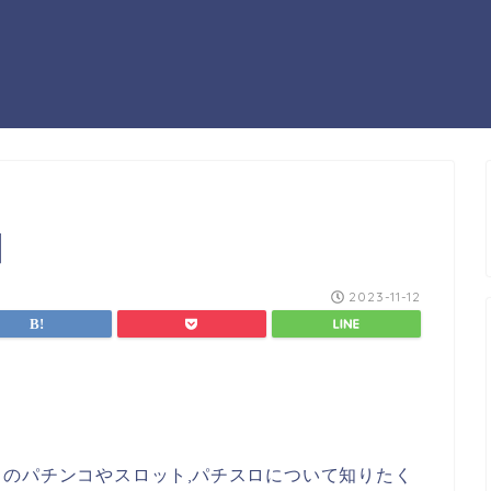
】
2023-11-12
のパチンコやスロット,パチスロについて知りたく