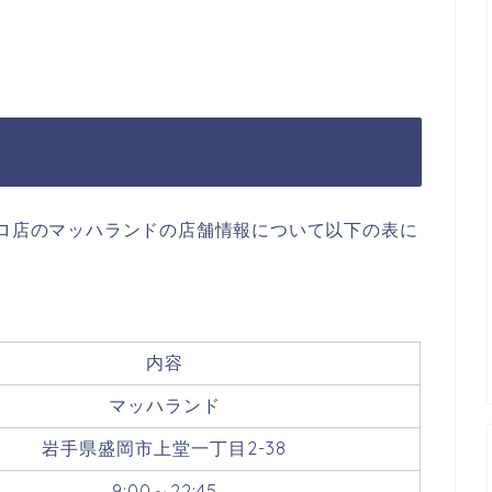
スロ店のマッハランドの店舗情報について以下の表に
内容
マッハランド
岩手県盛岡市上堂一丁目2-38
9:00～22:45