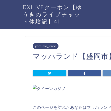
DXLIVEクーポン【ゆ
うきのライブチャッ
ト体験記】41
pachinco_tenpo
マッハランド【盛岡市
このページを訪れたあなたはマッハランド