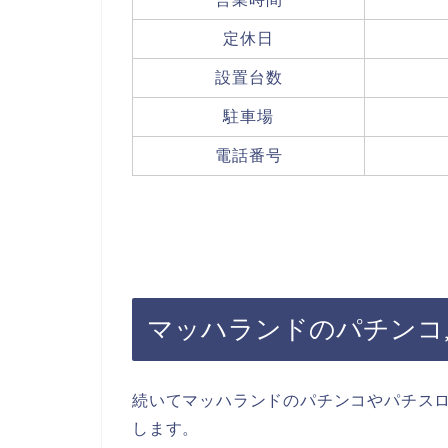
定休日
設置台数
駐車場
電話番号
マッハランドのパチンコ
続いてマッハランドのパチンコやパチスロ
します。