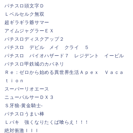
パチスロ頭文字Ｄ
Ｌベルセルク無双
超ギラギラ爺サマー
アイムジャグラーＥＸ
パチスロディスクアップ２
パチスロ デビル メイ クライ ５
パチスロ バイオハザード７ レジデント イービル
パチスロ甲鉄城のカバネリ
Ｒｅ：ゼロから始める異世界生活Ａｐｅｘ Ｖａｃａ
ｔｉｏｎ
スーパーリオエース
ニューパルサーＤＸ３
Ｓ牙狼‐黄金騎士‐
パチスロうまい棒
Ｌバキ 強くなりたくば喰らえ！！！
絶対衝激ＩＩＩ