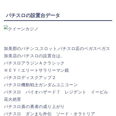
パチスロの設置台データ
加美郡のパチンコ,スロット,パチスロ店のベガスベガス
加美店のパチスロの設置台は、
パチスロアラジンＡクラシック
ＨＥＹ！エリートサラリーマン鏡
パチスロディスクアップ２
パチスロ機動戦士ガンダムユニコーン
パチスロ バイオハザード７ レジデント イービル
花火絶景
パチスロ盾の勇者の成り上がり
パチスロ ダンまち外伝 ソード・オラトリア