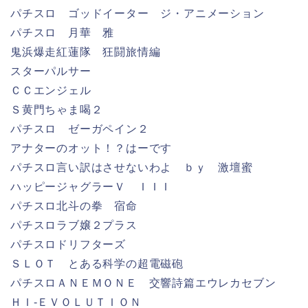
パチスロ ゴッドイーター ジ・アニメーション
パチスロ 月華 雅
鬼浜爆走紅蓮隊 狂闘旅情編
スターパルサー
ＣＣエンジェル
Ｓ黄門ちゃま喝２
パチスロ ゼーガペイン２
アナターのオット！？はーです
パチスロ言い訳はさせないわよ ｂｙ 激壇蜜
ハッピージャグラーＶ ＩＩＩ
パチスロ北斗の拳 宿命
パチスロラブ嬢２プラス
パチスロドリフターズ
ＳＬＯＴ とある科学の超電磁砲
パチスロＡＮＥＭＯＮＥ 交響詩篇エウレカセブン
ＨＩ‐ＥＶＯＬＵＴＩＯＮ