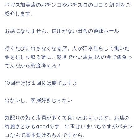
ベガス加美店のパチンコやパチスロの口コミ,評判をご
紹介します。
お話になりません。信用がない田舎の過疎ホール
行くたびに出さなくなる店。人が汗水垂らして働いた
金をむしり取る癖に、態度でかい店員‼︎人の金で飯食っ
てんだから態度考えろ！
10回行けば１回位は勝てますよ
出ないし、客層好きじゃない
気配りの効く店員が多くて良いとおもいます。お店の
綺麗さとかもgoodです。出玉はいまいちですがパチン
コなんて基本負けるもんですから。