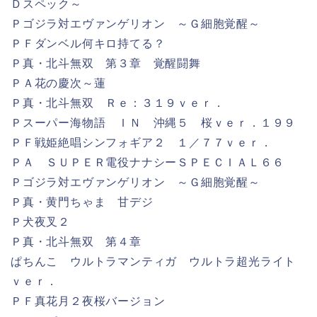
Ｄスペック～
Ｐゴジラ対エヴァンゲリオン ～Ｇ細胞覚醒～
ＰＦダンベル何キロ持てる？
Ｐ真・北斗無双 第３章 覚醒闘舞
ＰＡ花の慶次～蓮
Ｐ真・北斗無双 Ｒｅ：３１９ｖｅｒ．
Ｐスーパー海物語 ＩＮ 沖縄５ 桜ｖｅｒ．１９９
ＰＦ戦姫絶唱シンフォギア２ １／７７ｖｅｒ．
ＰＡ ＳＵＰＥＲ電役ナナシーＳＰＥＣＩＡＬ６６
Ｐゴジラ対エヴァンゲリオン ～Ｇ細胞覚醒～
Ｐ真・黄門ちゃま 甘デジ
Ｐ犬夜叉２
Ｐ真・北斗無双 第４章
ぱちんこ ウルトラマンティガ ウルトラ超光ライト
ｖｅｒ．
ＰＦ真花月２夜桜バージョン