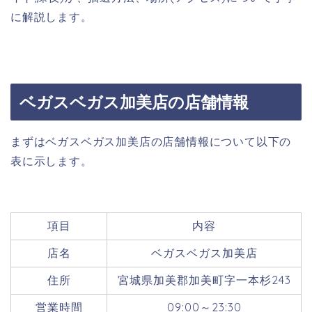
に解説します。
ベガスベガス加美店の店舗情報
まずはベガスベガス加美店の店舗情報について以下の
表に示します。
項目
内容
店名
ベガスベガス加美店
住所
宮城県加美郡加美町字一本杉243
営業時間
09:00～23:30