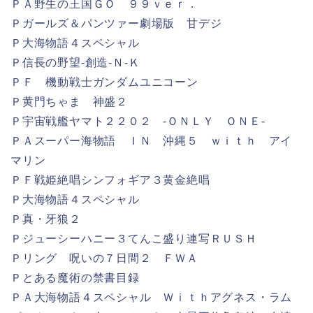
ＰＡ野生の王国ＧＯ ９９ｖｅｒ．
Ｐガールズ＆パンツァー劇場版 甘デジ
Ｐ大海物語４スペシャル
Ｐ信長の野望‐創造‐Ｎ‐Ｋ
ＰＦ 機動戦士ガンダムユニコーン
Ｐ黄門ちゃま 神盛２
Ｐ宇宙戦艦ヤマト２２０２ ‐ＯＮＬＹ ＯＮＥ‐
ＰＡスーパー海物語 ＩＮ 沖縄５ ｗｉｔｈ アイ
マリン
ＰＦ戦姫絶唱シンフォギア３黄金絶唱
Ｐ大海物語４スペシャル
Ｐ真・牙狼２
Ｐジューシーハニー３てんこ盛り連写ＲＵＳＨ
Ｐリング 呪いの７日間２ ＦＷＡ
Ｐとある魔術の禁書目録
ＰＡ大海物語４スペシャル Ｗｉｔｈアグネス・ラム