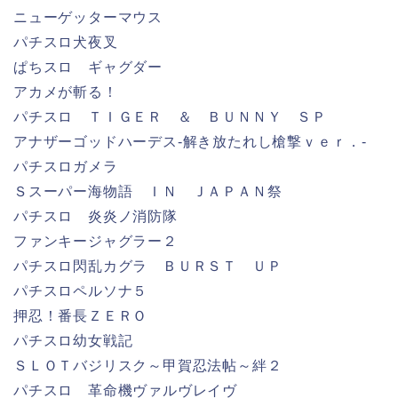
ニューゲッターマウス
パチスロ犬夜叉
ぱちスロ ギャグダー
アカメが斬る！
パチスロ ＴＩＧＥＲ ＆ ＢＵＮＮＹ ＳＰ
アナザーゴッドハーデス‐解き放たれし槍撃ｖｅｒ．‐
パチスロガメラ
Ｓスーパー海物語 ＩＮ ＪＡＰＡＮ祭
パチスロ 炎炎ノ消防隊
ファンキージャグラー２
パチスロ閃乱カグラ ＢＵＲＳＴ ＵＰ
パチスロペルソナ５
押忍！番長ＺＥＲＯ
パチスロ幼女戦記
ＳＬＯＴバジリスク～甲賀忍法帖～絆２
パチスロ 革命機ヴァルヴレイヴ