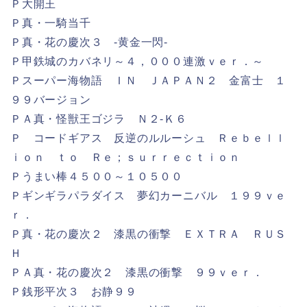
Ｐ大開王
Ｐ真・一騎当千
Ｐ真・花の慶次３ ‐黄金一閃‐
Ｐ甲鉄城のカバネリ～４，０００連激ｖｅｒ．～
Ｐスーパー海物語 ＩＮ ＪＡＰＡＮ２ 金富士 １
９９バージョン
ＰＡ真・怪獣王ゴジラ Ｎ２‐Ｋ６
Ｐ コードギアス 反逆のルルーシュ Ｒｅｂｅｌｌ
ｉｏｎ ｔｏ Ｒｅ；ｓｕｒｒｅｃｔｉｏｎ
Ｐうまい棒４５００～１０５００
Ｐギンギラパラダイス 夢幻カーニバル １９９ｖｅ
ｒ．
Ｐ真・花の慶次２ 漆黒の衝撃 ＥＸＴＲＡ ＲＵＳ
Ｈ
ＰＡ真・花の慶次２ 漆黒の衝撃 ９９ｖｅｒ．
Ｐ銭形平次３ お静９９