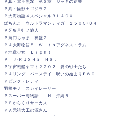
Ｐ真・北斗無双 第３章 ジャギの逆襲
Ｐ真・怪獣王ゴジラ２
Ｐ大海物語４スペシャルＢＬＡＣＫ
ぱちんこ ウルトラマンティガ １５００×８４
Ｐ牙狼月虹ノ旅人
Ｐ黄門ちゃま 神盛２
ＰＡ大海物語５ Ｗｉｔｈアグネス・ラム
Ｐ地獄少女 Ｌｉｇｈｔ
Ｐ Ｊ‐ＲＵＳＨ５ ＨＳＪ
Ｐ宇宙戦艦ヤマト２２０２ 愛の戦士たち
ＰＡリング バースデイ 呪いの始まりＦＷＣ
Ｐピンク・レディー
羽根モノ スカイレーサー
Ｐスーパー海物語 ＩＮ 沖縄５
ＰＦからくりサーカス
ＰＡ元祖大工の源さん