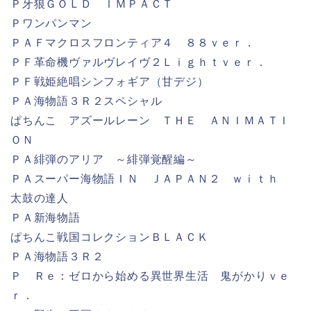
Ｐ牙狼ＧＯＬＤ ＩＭＰＡＣＴ
Ｐワンパンマン
ＰＡＦマクロスフロンティア４ ８８ｖｅｒ．
ＰＦ革命機ヴァルヴレイヴ２Ｌｉｇｈｔｖｅｒ．
ＰＦ戦姫絶唱シンフォギア（甘デジ）
ＰＡ海物語３Ｒ２スペシャル
ぱちんこ アズールレーン ＴＨＥ ＡＮＩＭＡＴＩ
ＯＮ
ＰＡ緋弾のアリア ～緋弾覚醒編～
ＰＡスーパー海物語ＩＮ ＪＡＰＡＮ２ ｗｉｔｈ
太鼓の達人
ＰＡ新海物語
ぱちんこ戦国コレクションＢＬＡＣＫ
ＰＡ海物語３Ｒ２
Ｐ Ｒｅ：ゼロから始める異世界生活 鬼がかりｖｅ
ｒ．