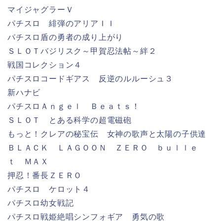
マイジャグラーＶ
パチスロ 緋弾のアリアＩＩ
パチスロ盾の勇者の成り上がり
ＳＬＯＴバジリスク～甲賀忍法帖～絆２
戦国コレクション４
パチスロコードギアス 反逆のルルーシュ３
新ハナビ
パチスロＡｎｇｅｌ Ｂｅａｔｓ！
ＳＬＯＴ とある科学の超電磁砲
もっと！クレアの秘宝伝 女神の歌声と太陽の子供達
ＢＬＡＣＫ ＬＡＧＯＯＮ ＺＥＲＯ ｂｕｌｌｅ
ｔ ＭＡＸ
押忍！番長ＺＥＲＯ
パチスロ ケロット４
パチスロ幼女戦記
パチスロ戦姫絶唱シンフォギア 勇気の歌