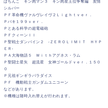
ぱちんこ キン肉マン３ キン肉星王位争奪編 友情
シルバー
ＰＦ革命機ヴァルヴレイヴ２Ｌｉｇｈｔｖｅｒ．
Ｐバキ１９９ｖｅｒ．
Ｐとある科学の超電磁砲
ＰＦクィーンＩＩ
Ｐ聖戦士ダンバイン２ ‐ＺＥＲＯＬＩＭＩＴ ＨＹＰ
ＥＲ‐
ＰＡ大海物語５ Ｗｉｔｈアグネス・ラム
Ｐ聖闘士星矢 超流星 女神ゴールドｖｅｒ．１５０
０
Ｐ元祖ギンギラパラダイス
ＰＦ 機動戦士ガンダムユニコーン
などがあります。
※機種は随時入れ替えが行われます。