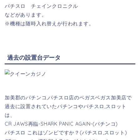
パチスロ チェインクロニクル
などがあります。
※機種は随時入れ替えが行われます。
過去の設置台データ
加美郡のパチンコ,パチスロ店のベガスベガス加美店で
過去に設置されていたパチンコやパチスロ,スロット
は、
CR JAWS再臨-SHARK PANIC AGAIN-(パチンコ)
パチスロ これはゾンビですか？(パチスロ,スロット)