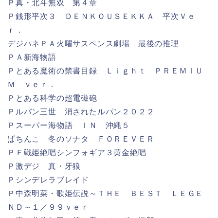
Ｐ真・北斗無双 第４章
Ｐ銭形平次３ ＤＥＮＫＯＵＳＥＫＫＡ 平次Ｖｅ
ｒ．
デジハネＰＡ火曜サスペンス劇場 最後の推理
ＰＡ新海物語
Ｐとある魔術の禁書目録 Ｌｉｇｈｔ ＰＲＥＭＩＵ
Ｍ ｖｅｒ．
Ｐとある科学の超電磁砲
Ｐルパン三世 消されたルパン２０２２
Ｐスーパー海物語 ＩＮ 沖縄５
ぱちんこ 冬のソナタ ＦＯＲＥＶＥＲ
ＰＦ戦姫絶唱シンフォギア３黄金絶唱
Ｐ激デジ 真・牙狼
Ｐシンデレラブレイド
Ｐ中森明菜・歌姫伝説～ＴＨＥ ＢＥＳＴ ＬＥＧＥ
ＮＤ～１／９９ｖｅｒ