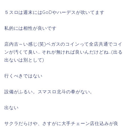
５スロは週末にはGoDやハーデスが吹いてます
私的には相性が良いです
店内古～い感じ(笑)ベガスのコインって全店共通でコイ
ンが汚くて臭い… それが無ければ良いんだけどね…(出る
出ないは別として)
行くべきではない
設備がふるい。スマスロ北斗の拳がない。
出ない
サクラだらけや、さすがに大手チェーン店仕込みが良