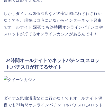
しかしダイナム気仙沼店などの実店舗にわざわざ行か
なくても、現在は自宅にいながらインターネット経由
でオールナイト,深夜でも24時間オンラインパチンコや
スロットが打てるオンラインカジノがあるんです！
24時間オールナイトでネットパチンコ,スロッ
ト,パチスロが打てるサイト
ダイナム気仙沼店などに行かなくてもオールナイト,深
夜でも24時間オンラインパチンコやパチスロ,スロット