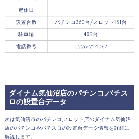
定休日
設置台数
パチンコ360台/スロット151台
駐車場
489台
電話番号
0226-21-1067
ダイナム気仙沼店のパチンコ,パチス
ロの設置台データ
次は気仙沼市のパチンコ,スロット店のダイナム気仙沼
店のパチンコやパチスロの設置台データ情報を詳細に
解説します。