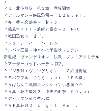
ｒ．
Ｐ真・北斗無双 第３章 覚醒闘舞
Ｐデビルマン～疾風迅雷～ １２９ｖｅｒ．
Ｐ春一番～恋絵巻～ 甘デジ
Ｐ義風堂々！！～兼続と慶次～２ Ｎ‐Ｘ
Ｐ戦国乙女５ 甘デジ
Ｐジューシーハニーハーレム
Ｐルパン三世～神々への予告状～甘デジ
新世紀エヴァンゲリオン 決戦 プレミアムモデル
Ｐアナザーゴッドハーデス‐狂乱‐
Ｐゴジラ対エヴァンゲリオン ～Ｇ細胞覚醒～
ＰＦパワフル ごらく ｖｅｒ．「ＰＢ機」
ＰＡぱちんこ戦国コレクション小悪魔９９
ＰＡ真・花の慶次２ 漆黒の衝撃 ９９ｖｅｒ．
Ｐデビルマン黄金黙示録
ＰＡＦ真花月２ Ｌｉｇｈｔ Ｖｅｒ．