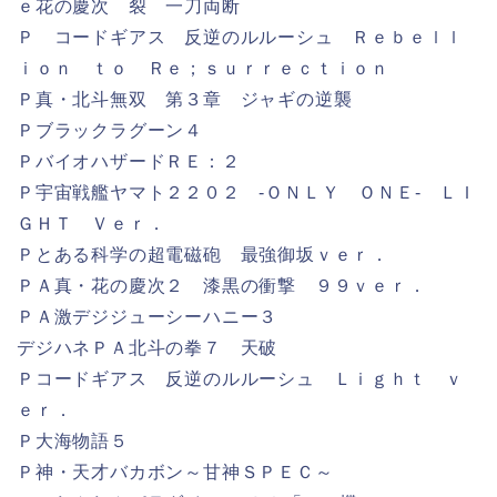
ｅ花の慶次 裂 一刀両断
Ｐ コードギアス 反逆のルルーシュ Ｒｅｂｅｌｌ
ｉｏｎ ｔｏ Ｒｅ；ｓｕｒｒｅｃｔｉｏｎ
Ｐ真・北斗無双 第３章 ジャギの逆襲
Ｐブラックラグーン４
ＰバイオハザードＲＥ：２
Ｐ宇宙戦艦ヤマト２２０２ ‐ＯＮＬＹ ＯＮＥ‐ ＬＩ
ＧＨＴ Ｖｅｒ．
Ｐとある科学の超電磁砲 最強御坂ｖｅｒ．
ＰＡ真・花の慶次２ 漆黒の衝撃 ９９ｖｅｒ．
ＰＡ激デジジューシーハニー３
デジハネＰＡ北斗の拳７ 天破
Ｐコードギアス 反逆のルルーシュ Ｌｉｇｈｔ ｖ
ｅｒ．
Ｐ大海物語５
Ｐ神・天才バカボン～甘神ＳＰＥＣ～