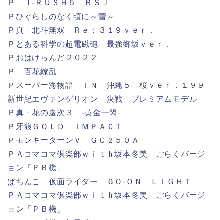
Ｐ Ｊ‐ＲＵＳＨ５ ＲＳＪ
Ｐひぐらしのなく頃に～蕾～
Ｐ真・北斗無双 Ｒｅ：３１９ｖｅｒ．
Ｐとある科学の超電磁砲 最強御坂ｖｅｒ．
Ｐおばけらんど２０２２
Ｐ 百花繚乱
Ｐスーパー海物語 ＩＮ 沖縄５ 桜ｖｅｒ．１９９
新世紀エヴァンゲリオン 決戦 プレミアムモデル
Ｐ真・花の慶次３ ‐黄金一閃‐
Ｐ牙狼ＧＯＬＤ ＩＭＰＡＣＴ
ＰモンキーターンＶ ＧＣ２５０Ａ
ＰＡコマコマ倶楽部ｗｉｔｈ坂本冬美 ごらくバージ
ョン「ＰＢ機」
ぱちんこ 仮面ライダー ＧＯ‐ＯＮ ＬＩＧＨＴ
ＰＡコマコマ倶楽部ｗｉｔｈ坂本冬美 ごらくバージ
ョン「ＰＢ機」