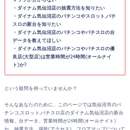
・ダイナム気仙沼店の抽選方法を知りたい
・ダイナム気仙沼店のパチンコやスロット,パチ
スロの新台を知りたい
・ダイナム気仙沼店のパチンコやパチスロの台
データを教えてほしい
・ダイナム気仙沼店のパチンコやパチスロの優
良店(大型店)は営業時間が24時間(オールナイ
ト)か?
という疑問を持っていませんか？
そんなあなたのために、このページでは気仙沼市のパ
チンコ,スロット,パチスロ店のダイナム気仙沼店の新台
情報、台データ、営業時間が24時間(オールナイト)
か、抽選方法、場所(アクセス)、フロアマップについて