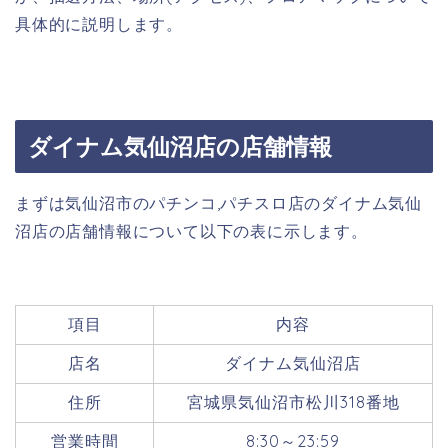
具体的に説明します。
ダイナム気仙沼店の店舗情報
まずは気仙沼市のパチンコ,パチスロ店のダイナム気仙
沼店の店舗情報について以下の表に示します。
項目
内容
店名
ダイナム気仙沼店
住所
宮城県気仙沼市松川318番地
営業時間
8:30～23:59