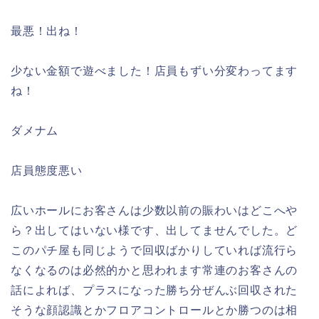
最悪！出ね！
少ない金額で遊べました！店員もずい分変わってます
ね！
ダメナム
店員態度悪い
広いホールにお客さんは少数以前の賑わいはどこへや
ら？出してはいない様です、出してませんでした。ど
このパチ屋も同じようで回収ばかりしていれば流行ら
なくなるのは必然的かと思われます常連のお客さんの
話によれば、プラスになった勝ち分ぜんぶ回収された
そうな顔認識とかフロアコントロールとか勝つのは相