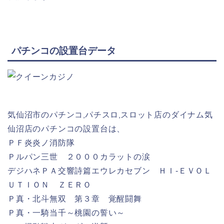
パチンコの設置台データ
気仙沼市のパチンコ,パチスロ,スロット店のダイナム気
仙沼店のパチンコの設置台は、
ＰＦ炎炎ノ消防隊
Ｐルパン三世 ２０００カラットの涙
デジハネＰＡ交響詩篇エウレカセブン ＨＩ‐ＥＶＯＬ
ＵＴＩＯＮ ＺＥＲＯ
Ｐ真・北斗無双 第３章 覚醒闘舞
Ｐ真・一騎当千～桃園の誓い～