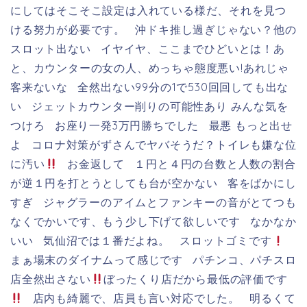
にしてはそこそこ設定は入れている様だ、それを見つ
ける努力が必要です。 沖ドキ推し過ぎじゃない？他の
スロット出ない イヤイヤ、ここまでひどいとは！あ
と、カウンターの女の人、めっちゃ態度悪い!あれじゃ
客来ないな 全然出ない99分の1で530回回しても出な
い ジェットカウンター削りの可能性あり みんな気を
つけろ お座り一発3万円勝ちでした 最悪 もっと出せ
よ コロナ対策がずさんでヤバそうだ？トイレも嫌な位
に汚い
お金返して １円と４円の台数と人数の割合
が逆１円を打とうとしても台が空かない 客をばかにし
すぎ ジャグラーのアイムとファンキーの音がとてつも
なくでかいです、もう少し下げて欲しいです なかなか
いい 気仙沼では１番だよね。 スロットゴミです
まぁ場末のダイナムって感じです パチンコ、パチスロ
店全然出さない
ぼったくり店だから最低の評価です
店内も綺麗で、店員も言い対応でした。 明るくて