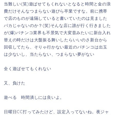
当難しい(笑)遊ばせてもくれないとなると時間と金の浪
費だけそんなつまらない遊びら卒業ですな。前に携帯
で店のものが遠隔していると書いていたのは見ました
バカじゃないのか？(笑)そんな店に誰が行く行きました
が(爆)パチンコ業界も不景気で大変昔みたいに新台入れ
替えの時だけは大盤振る舞いしたらいいのさ新台から
回収してたら、そりゃ行かない最近のパチンコは出玉
は少ないし、当たらない、つまらない夢がない
全く遊ばせてもくれない
又、負けた
遊べる 時間潰しには良いよ。
日曜日CC打ってみたけど、設定入ってないね。夜ジャ