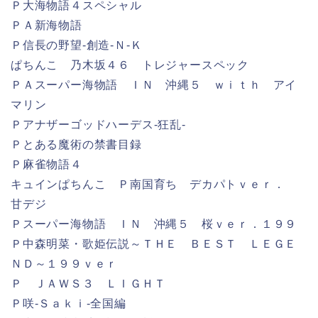
Ｐ大海物語４スペシャル
ＰＡ新海物語
Ｐ信長の野望‐創造‐Ｎ‐Ｋ
ぱちんこ 乃木坂４６ トレジャースペック
ＰＡスーパー海物語 ＩＮ 沖縄５ ｗｉｔｈ アイ
マリン
Ｐアナザーゴッドハーデス‐狂乱‐
Ｐとある魔術の禁書目録
Ｐ麻雀物語４
キュインぱちんこ Ｐ南国育ち デカパトｖｅｒ．
甘デジ
Ｐスーパー海物語 ＩＮ 沖縄５ 桜ｖｅｒ．１９９
Ｐ中森明菜・歌姫伝説～ＴＨＥ ＢＥＳＴ ＬＥＧＥ
ＮＤ～１９９ｖｅｒ
Ｐ ＪＡＷＳ３ ＬＩＧＨＴ
Ｐ咲‐Ｓａｋｉ‐全国編