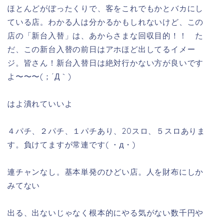
ほとんどがぼったくりで、客をこれでもかとバカにし
ている店。わかる人は分かるかもしれないけど、この
店の「新台入替」は、あからさまな回収目的！！ た
だ、この新台入替の前日はアホほど出してるイメー
ジ。皆さん！新台入替日は絶対行かない方が良いです
よ〜〜〜(；´Д｀)
はよ潰れていいよ
４パチ、２パチ、１パチあり、20スロ、５スロありま
す。負けてますが常連です( ・д・)
連チャンなし。基本単発のひどい店。人を財布にしか
みてない
出る、出ないじゃなく根本的にやる気がない数千円や