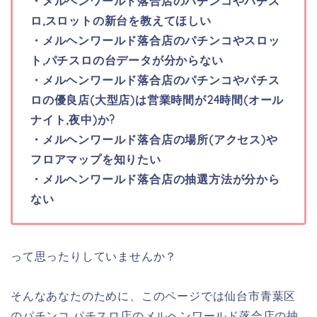
・メルヘンワールド落合店のパチンコやパチス
ロ,スロットの新台を教えてほしい
・メルヘンワールド落合店のパチンコやスロッ
ト,パチスロの台データが分からない
・メルヘンワールド落合店のパチンコやパチス
ロの優良店(大型店)は営業時間が24時間(オール
ナイト,夜中)か?
・メルヘンワールド落合店の場所(アクセス)や
フロアマップを知りたい
・メルヘンワールド落合店の抽選方法が分から
ない
って思ったりしていませんか？
そんなあなたのために、このページでは仙台市青葉区
のパチンコ,パチスロ店のメルヘンワールド落合店の抽