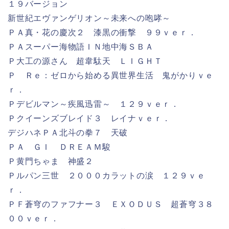
１９バージョン
新世紀エヴァンゲリオン～未来への咆哮～
ＰＡ真・花の慶次２ 漆黒の衝撃 ９９ｖｅｒ．
ＰＡスーパー海物語ＩＮ地中海ＳＢＡ
Ｐ大工の源さん 超韋駄天 ＬＩＧＨＴ
Ｐ Ｒｅ：ゼロから始める異世界生活 鬼がかりｖｅ
ｒ．
Ｐデビルマン～疾風迅雷～ １２９ｖｅｒ．
Ｐクイーンズブレイド３ レイナｖｅｒ．
デジハネＰＡ北斗の拳７ 天破
ＰＡ ＧＩ ＤＲＥＡＭ駿
Ｐ黄門ちゃま 神盛２
Ｐルパン三世 ２０００カラットの涙 １２９ｖｅ
ｒ．
ＰＦ蒼穹のファフナー３ ＥＸＯＤＵＳ 超蒼穹３８
００ｖｅｒ．