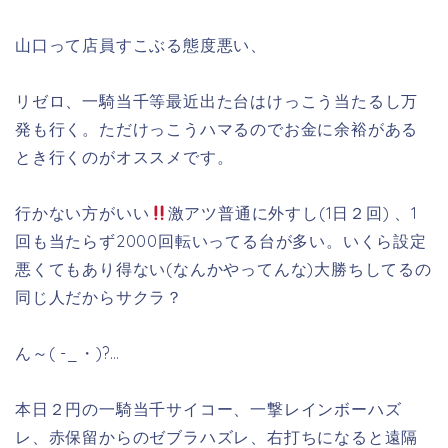
山口って店員すこぶる態度悪い、
リゼロ、一騎当千等最近出た台はけっこう当たるし万
発も行く。ただけっこうハマるのでお金に余裕がある
とき行くのがオススメです。
行かない方がいい
激アツ普通に外すし(1日２回) 、1
回も当たらず2000回転いってる台が多い。いくら設定
悪くてもあり得ない(なんかやってんな)大勝ちしてるの
同じ人だからサクラ？
ん～( -_・)?…
本日２円の一騎当千サイコー、一撃レインボーハズ
レ、赤保留からのゼブラハズレ、右打ちになると遠隔