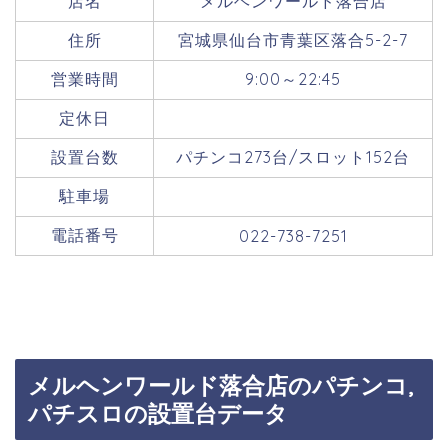
店名
メルヘンワールド落合店
住所
宮城県仙台市青葉区落合5-2-7
営業時間
9:00～22:45
定休日
設置台数
パチンコ273台/スロット152台
駐車場
電話番号
022-738-7251
メルヘンワールド落合店のパチンコ,
パチスロの設置台データ