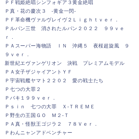
ＰＦ戦姫絶唱シンフォギア３黄金絶唱
Ｐ真・花の慶次３ ‐黄金一閃‐
ＰＦ革命機ヴァルヴレイヴ２Ｌｉｇｈｔｖｅｒ．
Ｐルパン三世 消されたルパン２０２２ ９９ｖｅ
ｒ．
ＰＡスーパー海物語 ＩＮ 沖縄５ 夜桜超旋風 ９
９ｖｅｒ．
新世紀エヴァンゲリオン 決戦 プレミアムモデル
ＰＡ女子ザジャイアントＹＦ
Ｐ宇宙戦艦ヤマト２２０２ 愛の戦士たち
Ｐ七つの大罪２
Ｐバキ１９９ｖｅｒ．
Ｐｓｉｎ 七つの大罪 Ｘ‐ＴＲＥＭＥ
Ｐ野生の王国ＧＯ Ｍ２‐Ｔ
ＰＡ真・怪獣王ゴジラ２ ７８Ｖｅｒ．
Ｐわんニャンアドベンチャー