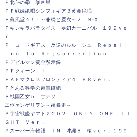
Ｐ北斗の拳 暴凶星
ＰＦ戦姫絶唱シンフォギア３黄金絶唱
Ｐ義風堂々！！～兼続と慶次～２ Ｎ‐Ｘ
Ｐギンギラパラダイス 夢幻カーニバル １９９ｖｅ
ｒ．
Ｐ コードギアス 反逆のルルーシュ Ｒｅｂｅｌｌ
ｉｏｎ ｔｏ Ｒｅ；ｓｕｒｒｅｃｔｉｏｎ
Ｐデビルマン黄金黙示録
ＰＦクィーンＩＩ
ＰＡＦマクロスフロンティア４ ８８ｖｅｒ．
Ｐとある科学の超電磁砲
Ｐ戦国乙女５ 甘デジ
ヱヴァンゲリヲン～超暴走～
Ｐ宇宙戦艦ヤマト２２０２ ‐ＯＮＬＹ ＯＮＥ‐ ＬＩ
ＧＨＴ Ｖｅｒ．
Ｐスーパー海物語 ＩＮ 沖縄５ 桜ｖｅｒ．１９９