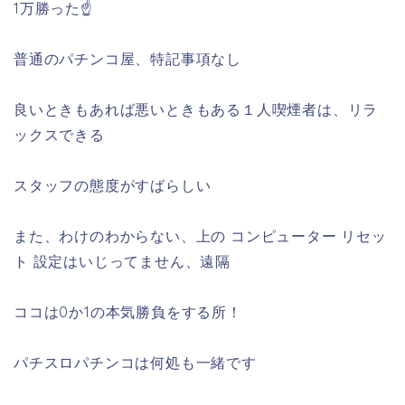
1万勝った☝️
普通のパチンコ屋、特記事項なし
良いときもあれば悪いときもある１人喫煙者は、リラ
ックスできる
スタッフの態度がすばらしい
また、わけのわからない、上の コンピューター リセッ
ト 設定はいじってません、遠隔
ココは0か1の本気勝負をする所！
パチスロパチンコは何処も一緒です