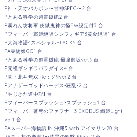
P神・天才バカボン〜甘神SPEC〜2 台
Pとある科学の超電磁砲2 台
P暴れん坊将軍 炎獄鬼神の怪FW設定付3 台
Pフィーバー戦姫絶唱シンフォギア3黄金絶唱1 台
P大海物語4スペシャルBLACK5 台
PA乗物娘GO1 台
Pとある科学の超電磁砲 最強御坂ver.3 台
P元祖ギンギラパラダイス4 台
P真・北斗無双 Re：319ver.2 台
Pアナザーゴッドハーデス-狂乱-2 台
Pやじきた道中記1 台
Pフィーバースプラッシュ×スプラッシュ1 台
Pフィーバー蒼穹のファフナー3 EXODUS 織姫Light
ver.1 台
PAスーパー海物語 IN 沖縄5 with アイマリン28 台
PA真・花の慶次2〜漆黒の衝撃 99ver.2 台