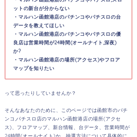
ットの新台が分からない
・マルハン函館港店のパチンコやパチスロの台
データを教えてほしい
・マルハン函館港店のパチンコやパチスロの優
良店は営業時間が24時間(オールナイト,深夜)
か?
・マルハン函館港店の場所(アクセス)やフロア
マップを知りたい
って思ったりしていませんか？
そんなあなたのために、このページでは函館市のパチ
ンコ,パチスロ店のマルハン函館港店の場所(アクセ
ス)、フロアマップ、新台情報、台データ、営業時間が
24時間(オールナイト)か、抽選方法について具体的に