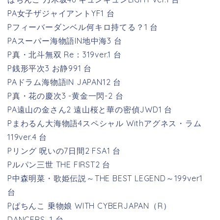
PA女子ザジャイアントYF1 台
Pフィーバーダンベル何キロ持てる？1 台
PAスーパー海物語IN地中海3 台
P真・北斗無双 Re：319ver.1 台
P銭形平次3 お静991 台
PAドラム海物語IN JAPAN12 台
P真・花の慶次3 -黄金一閃-2 台
PA遠山の金さん2 遠山桜と華の密偵JWD1 台
Pまわるん大海物語4スペシャル Withアグネス・ラム
119ver.4 台
Pリング 呪いの7日間2 FSA1 台
Pルパン三世 THE FIRST2 台
P中森明菜・歌姫伝説～THE BEST LEGEND～199ver1
台
Pぱちんこ 乗物娘 WITH CYBERJAPAN（R）
DANCERS…1 台