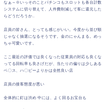
なぁ～※いっそのことパチンコもスロットも各台計数
システムに切り替えて、人件費削減して客に還元した
らどうだろうか…
店員の皆さん、とっても感じがいい。今度から並び順
じゃなく抽選になるそうです。金のにゃんまる。めっ
ちゃ可愛いです。
ここ最近の評価では良くなった従業員の対応も良くな
ってる回転率も良さげだが、当たりの偏りは少しある
ベ〇ス、ハ〇ピーよりかは全然良い店
店員の接客態度が悪い
全体的に釘は渋め 中には、よく回るお宝台も