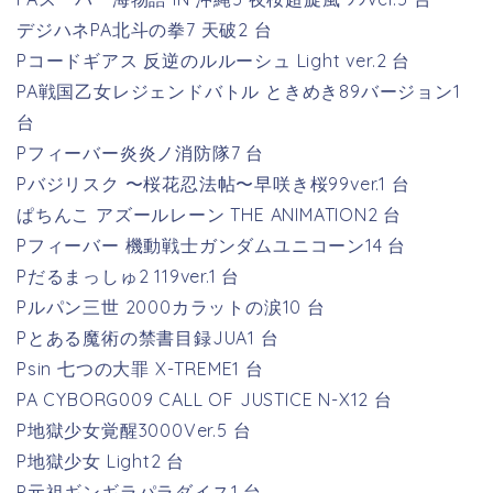
デジハネPA北斗の拳7 天破2 台
Pコードギアス 反逆のルルーシュ Light ver.2 台
PA戦国乙女レジェンドバトル ときめき89バージョン1
台
Pフィーバー炎炎ノ消防隊7 台
Pバジリスク 〜桜花忍法帖〜早咲き桜99ver.1 台
ぱちんこ アズールレーン THE ANIMATION2 台
Pフィーバー 機動戦士ガンダムユニコーン14 台
Pだるまっしゅ2 119ver.1 台
Pルパン三世 2000カラットの涙10 台
Pとある魔術の禁書目録JUA1 台
Psin 七つの大罪 X-TREME1 台
PA CYBORG009 CALL OF JUSTICE N-X12 台
P地獄少女覚醒3000Ver.5 台
P地獄少女 Light2 台
P元祖ギンギラパラダイス1 台