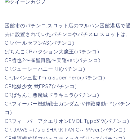
函館市のパチンコ,スロット店のマルハン函館港店で過
去に設置されていたパチンコやパチスロ,スロットは、
CRパールセブンAS(パチンコ)
ぱちんこCRハクション大魔王(パチンコ)
CR哲也2〜雀聖再臨〜天運ver.(パチンコ)
CRジューシーハニーRR(パチンコ)
CRルパン三世 I’m a Super hero(パチンコ)
CR地獄少女 弐FPSZ(パチンコ)
CRぱちんこ悪魔城ドラキュラ(パチンコ)
CRフィーバー機動戦士ガンダム-V作戦発動- Y(パチン
コ)
CRフィーバーアクエリオンEVOL Type319(パチンコ)
CR JAWS～it’s a SHARK PANIC～ 99ver.(パチンコ)
CR銀河機攻隊マジェスティックプリンス(パチンコ)