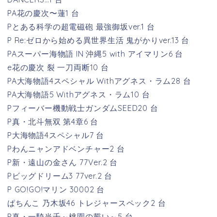
PA花の慶次〜蓮1 台
Pとある科学の超電磁砲 最強御坂ver.1 台
P Re:ゼロから始める異世界生活 鬼がかりver.13 台
PAスーパー海物語 IN 沖縄5 with アイマリン6 台
e花の慶次 裂 一刀両断10 台
PA大海物語4スペシャル Withアグネス・ラム28 台
PA大海物語5 Withアグネス・ラム10 台
Pフィーバー機動戦士ガンダムSEED20 台
P真・北斗無双 第4章6 台
P大海物語4スペシャル7 台
Pわんニャンアドベンチャー2 台
P新・遠山の金さん 77Ver.2 台
Pビッグドリーム3 77ver.2 台
P GO!GO!マリン 30002 台
ぱちんこ 乃木坂46 トレジャースペック2 台
P真・一騎当千～桃園の誓い～5 台