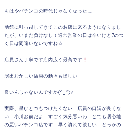
もはやパチンコの時代じゃなくなった…。
函館に引っ越してきてこのお店に来るようになりまし
たが、いまだ負けなし！通常営業の日は辛いけど7のつ
く日は間違いないですね☆
店員さん丁寧です店内広く最高です
演出おかしい店員の動きも怪しい
良いんじゃないんですか(^_^)v
実際、星ひとつもつけたくない 店員の口調が良くな
い 小川お前だよ すごく気分悪いわ とても居心地
の悪いパチンコ店です 早く潰れて欲しい どっかの