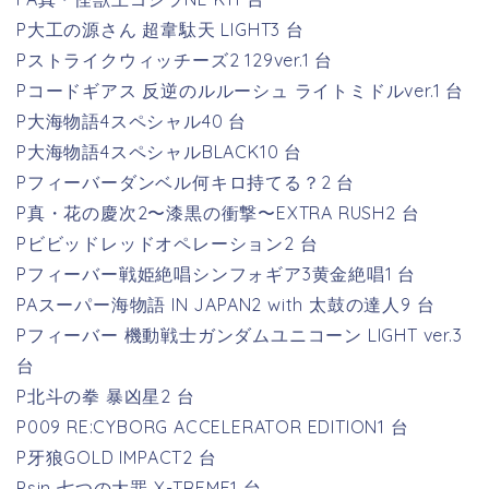
P大工の源さん 超韋駄天 LIGHT3 台
Pストライクウィッチーズ2 129ver.1 台
Pコードギアス 反逆のルルーシュ ライトミドルver.1 台
P大海物語4スペシャル40 台
P大海物語4スペシャルBLACK10 台
Pフィーバーダンベル何キロ持てる？2 台
P真・花の慶次2〜漆黒の衝撃〜EXTRA RUSH2 台
Pビビッドレッドオペレーション2 台
Pフィーバー戦姫絶唱シンフォギア3黄金絶唱1 台
PAスーパー海物語 IN JAPAN2 with 太鼓の達人9 台
Pフィーバー 機動戦士ガンダムユニコーン LIGHT ver.3
台
P北斗の拳 暴凶星2 台
P009 RE:CYBORG ACCELERATOR EDITION1 台
P牙狼GOLD IMPACT2 台
Psin 七つの大罪 X-TREME1 台