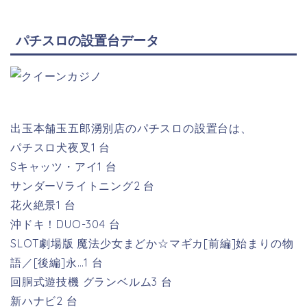
パチスロの設置台データ
出玉本舗玉五郎湧別店のパチスロの設置台は、
パチスロ犬夜叉1 台
Sキャッツ・アイ1 台
サンダーVライトニング2 台
花火絶景1 台
沖ドキ！DUO-304 台
SLOT劇場版 魔法少女まどか☆マギカ[前編]始まりの物
語／[後編]永…1 台
回胴式遊技機 グランベルム3 台
新ハナビ2 台