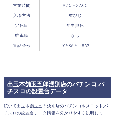
営業時間
9:30～22:00
入場方法
並び順
定休日
年中無休
駐車場
なし
電話番号
01586-5-3862
出玉本舗玉五郎湧別店のパチンコ,パ
チスロの設置台データ
続いて出玉本舗玉五郎湧別店のパチンコやスロット,パ
チスロの設置台データ情報を分かりやすく説明しま