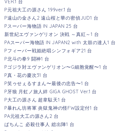
VER.1 台
P元祖大工の源さん 199ver.1 台
P遠山の金さん2 遠山桜と華の密偵JUD1 台
Pスーパー海物語 IN JAPAN 25 台
新世紀エヴァンゲリオン 決戦 ～真紅～1 台
PAスーパー海物語 IN JAPAN2 with 太鼓の達人1 台
Pフィーバー戦姫絶唱シンフォギア21 台
P北斗の拳9 闘神1 台
Pゴジラ対エヴァンゲリオン〜G細胞覚醒〜1 台
P真・花の慶次31 台
P笑ゥせぇるすまん〜最後の忠告〜1 台
P牙狼 月虹ノ旅人絆 GIGA GHOST Ver.1 台
P大工の源さん 超韋駄天1 台
P暴れん坊将軍 炎獄鬼神の怪FW設定付1 台
PA元祖大工の源さん2 台
ぱちんこ 必殺仕事人 総出陣1 台