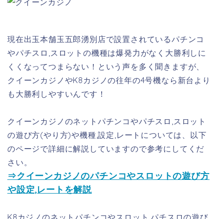
現在出玉本舗玉五郎湧別店で設置されているパチンコ
やパチスロ,スロットの機種は爆発力がなく大勝利しに
くくなってつまらない！という声を多く聞きますが、
クイーンカジノやK8カジノの往年の4号機なら新台より
も大勝利しやすいんです！
クイーンカジノのネットパチンコやパチスロ,スロット
の遊び方(やり方)や機種,設定,レートについては、以下
のページで詳細に解説していますので参考にしてくだ
さい。
⇒クイーンカジノのパチンコやスロットの遊び方
や設定,レートを解説
K8カジノのネットパチンコやスロット,パチスロの遊び