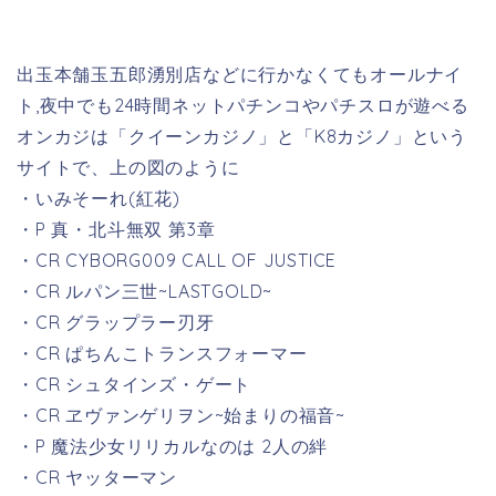
出玉本舗玉五郎湧別店などに行かなくてもオールナイ
ト,夜中でも24時間ネットパチンコやパチスロが遊べる
オンカジは「クイーンカジノ」と「K8カジノ」という
サイトで、上の図のように
・いみそーれ(紅花)
・P 真・北斗無双 第3章
・CR CYBORG009 CALL OF JUSTICE
・CR ルパン三世~LASTGOLD~
・CR グラップラー刃牙
・CR ぱちんこトランスフォーマー
・CR シュタインズ・ゲート
・CR ヱヴァンゲリヲン~始まりの福音~
・P 魔法少女リリカルなのは 2人の絆
・CR ヤッターマン