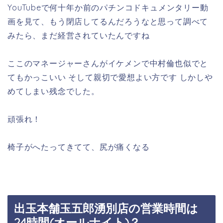
YouTubeで何十年か前のパチンコドキュメンタリー動
画を見て、もう閉店してるんだろうなと思って調べて
みたら、まだ経営されていたんですね
ここのマネージャーさんがイケメンで中村倫也似でと
てもかっこいい そして親切で愛想よい方です しかしや
めてしまい残念でした。
頑張れ！
椅子がへたってきてて、尻が痛くなる
出玉本舗玉五郎湧別店の営業時間は
24時間(オールナイト)？