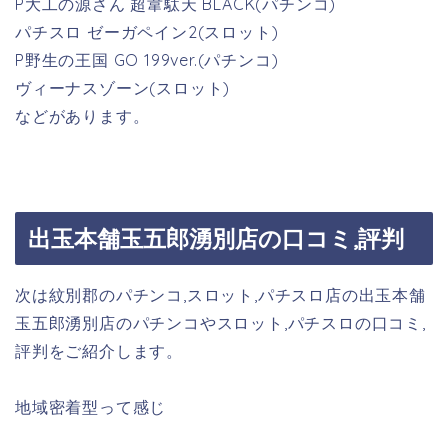
P大工の源さん 超韋駄天 BLACK(パチンコ)
パチスロ ゼーガペイン2(スロット)
P野生の王国 GO 199ver.(パチンコ)
ヴィーナスゾーン(スロット)
などがあります。
出玉本舗玉五郎湧別店の口コミ,評判
次は紋別郡のパチンコ,スロット,パチスロ店の出玉本舗
玉五郎湧別店のパチンコやスロット,パチスロの口コミ,
評判をご紹介します。
地域密着型って感じ