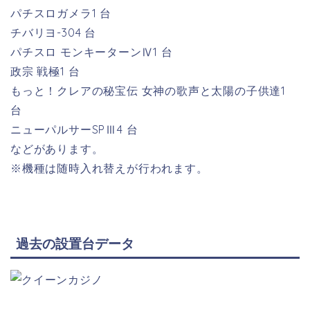
パチスロガメラ1 台
チバリヨ-304 台
パチスロ モンキーターンⅣ1 台
政宗 戦極1 台
もっと！クレアの秘宝伝 女神の歌声と太陽の子供達1
台
ニューパルサーSPⅢ4 台
などがあります。
※機種は随時入れ替えが行われます。
過去の設置台データ