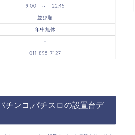
9:00 ～ 22:45
並び順
年中無休
–
011-895-7127
パチンコ,パチスロの設置台デ