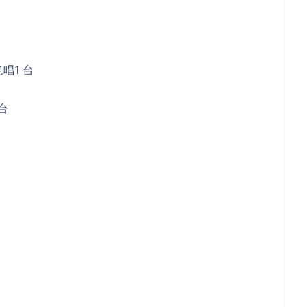
唱1 台
台