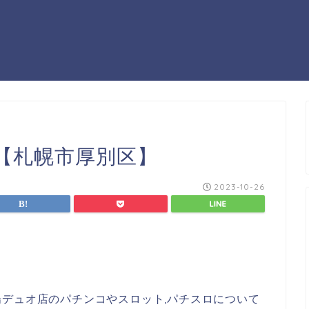
【札幌市厚別区】
2023-10-26
デュオ店のパチンコやスロット,パチスロについて