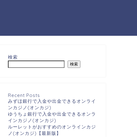
検索
検索
Recent Posts
みずほ銀行で入金や出金できるオンライ
ンカジノ(オンカジ)
ゆうちょ銀行で入金や出金できるオンラ
インカジノ(オンカジ)
ルーレットがおすすめのオンラインカジ
ノ(オンカジ)【最新版】