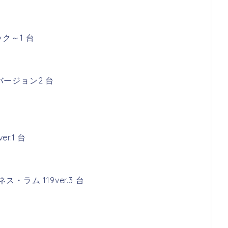
ック～1 台
9バージョン2 台
r.1 台
・ラム 119ver.3 台