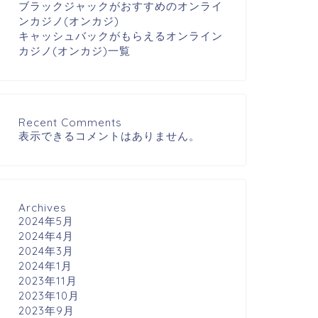
ブラックジャックがおすすめのオンライ
ンカジノ(オンカジ)
キャッシュバックがもらえるオンライン
カジノ(オンカジ)一覧
Recent Comments
表示できるコメントはありません。
Archives
2024年5月
2024年4月
2024年3月
2024年1月
2023年11月
2023年10月
2023年9月