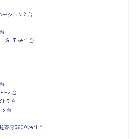
9バージョン2 台
 台
T ver.1 台
 台
D〜2 台
H3 台
3 台
穹3800ver.1 台