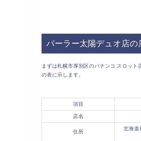
パーラー太陽デュオ店の
まずは札幌市厚別区のパチンコ,スロット
の表に示します。
項目
店名
北海道
住所