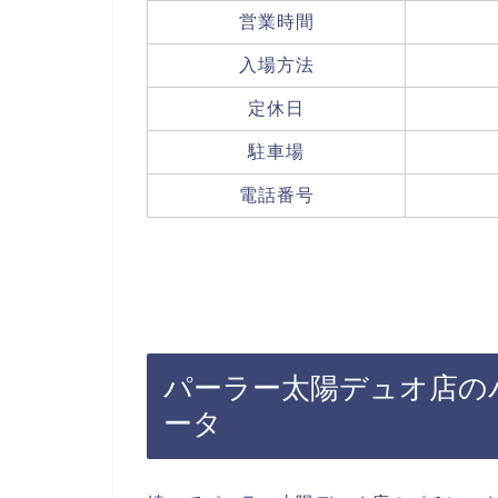
営業時間
入場方法
定休日
駐車場
電話番号
パーラー太陽デュオ店の
ータ