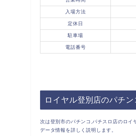
入場方法
定休日
駐車場
電話番号
ロイヤル登別店のパチン
次は登別市のパチンコ,パチスロ店のロイ
データ情報を詳しく説明します。