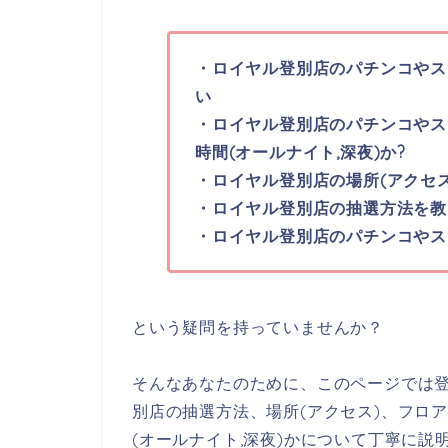
・ロイヤル登別店のパチンコやス
い
・ロイヤル登別店のパチンコやス
時間(オールナイト,深夜)か?
・ロイヤル登別店の場所(アクセ
・ロイヤル登別店の抽選方法を教
・ロイヤル登別店のパチンコやス
という疑問を持っていませんか？
そんなあなたのために、このページでは登
別店の抽選方法、場所(アクセス)、フロ
(オールナイト,深夜)かについて丁寧に説