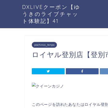
DXLIVEクーポン【ゆ
うきのライブチャッ
ト体験記】41
pachinco_tenpo
ロイヤル登別店【登別
このページを訪れたあなたはロイヤル登