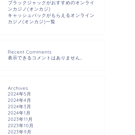
ブラックジャックがおすすめのオンライ
ンカジノ(オンカジ)
キャッシュバックがもらえるオンライン
カジノ(オンカジ)一覧
Recent Comments
表示できるコメントはありません。
Archives
2024年5月
2024年4月
2024年3月
2024年1月
2023年11月
2023年10月
2023年9月