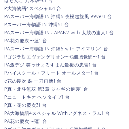
ぱちんこ 乃木坂461 台
P大海物語4スペシャル1 台
PAスーパー海物語 IN 沖縄5 夜桜超旋風 99ver.1 台
Pスーパー海物語 IN 沖縄51 台
PAスーパー海物語 IN JAPAN2 with 太鼓の達人1 台
PA花の慶次〜蓮1 台
PAスーパー海物語 IN 沖縄5 with アイマリン1 台
Pゴジラ対エヴァンゲリオン〜G細胞覚醒〜1 台
PA激デジ 笑ゥせぇるすまん最後の忠告1 台
Pハイスクール・フリート オールスター1 台
e花の慶次 裂 一刀両断1 台
P真・北斗無双 第3章 ジャギの逆襲1 台
Pニュートキオ ヘソタイプ1 台
P真・花の慶次31 台
PA大海物語4スペシャル Withアグネス・ラム1 台
PA花の慶次〜蓮1 台