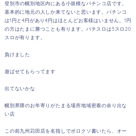
登別市の幌別地区内にある小規模なパチンコ店です。
基本的に地元の人しか来てないと思います。パチンコ
は1円と4円があり4円はほとんどお客様はいません。1円
の方はたまに勝つことも有ります。パチスロは5スロ20
スロが有ります。
負けました
遊ばせてもらってます
出てないかな
幌別界隈のお年寄りがたまる場所地域密着の余り出な
い店
この前九州苅田店を名指しでボロクソ書いたら、オー