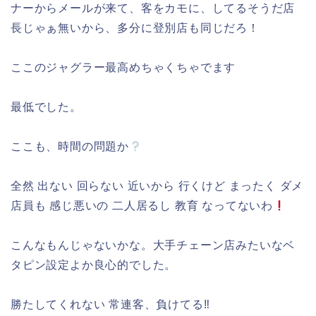
ナーからメールが来て、客をカモに、してるそうだ店
長じゃぁ無いから、多分に登別店も同じだろ！
ここのジャグラー最高めちゃくちゃでます
最低でした。
ここも、時間の問題か
全然 出ない 回らない 近いから 行くけど まったく ダメ
店員も 感じ悪いの 二人居るし 教育 なってないわ
こんなもんじゃないかな。大手チェーン店みたいなベ
タピン設定よか良心的でした。
勝たしてくれない 常連客、負けてる‼