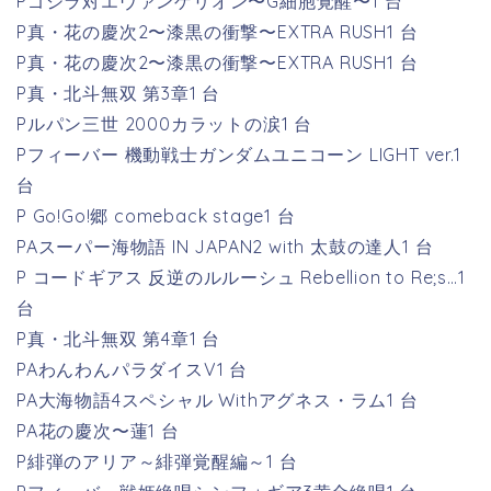
Pゴジラ対エヴァンゲリオン〜G細胞覚醒〜1 台
P真・花の慶次2〜漆黒の衝撃〜EXTRA RUSH1 台
P真・花の慶次2〜漆黒の衝撃〜EXTRA RUSH1 台
P真・北斗無双 第3章1 台
Pルパン三世 2000カラットの涙1 台
Pフィーバー 機動戦士ガンダムユニコーン LIGHT ver.1
台
P Go!Go!郷 comeback stage1 台
PAスーパー海物語 IN JAPAN2 with 太鼓の達人1 台
P コードギアス 反逆のルルーシュ Rebellion to Re;s…1
台
P真・北斗無双 第4章1 台
PAわんわんパラダイスV1 台
PA大海物語4スペシャル Withアグネス・ラム1 台
PA花の慶次〜蓮1 台
P緋弾のアリア～緋弾覚醒編～1 台