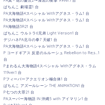
PA真・花の慶次2〜漆黒の衝撃 99ver.1 台
ぱちんこ 劇場霊1 台
PA大海物語4スペシャル Withアグネス・ラム1 台
PA大海物語4スペシャル Withアグネス・ラム1 台
PA海物語3R21 台
ぱちんこ ウルトラ6兄弟 Light Version1 台
デジハネPA北斗の拳7 天破1 台
PA大海物語4スペシャル Withアグネス・ラム1 台
P コードギアス 反逆のルルーシュ Rebellion to Re;s…1
台
Pまわるん大海物語4スペシャル Withアグネス・ラム
119ver.1 台
Pフィーバーアクエリオン極合体1 台
ぱちんこ アズールレーン THE ANIMATION1 台
P七つの大罪21 台
PAスーパー海物語 IN 沖縄5 with アイマリン1 台