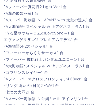
Pとある科学の超電磁砲1 台
PAフィーバー真花月2 Light Ver.1 台
PA花の慶次〜蓮1 台
PAスーパー海物語 IN JAPAN2 with 太鼓の達人1 台
PA大海物語4スペシャル Withアグネス・ラム1 台
Pうる星やつら～ラムのLoveSong～1 台
ヱヴァンゲリヲン13 プレミアムモデル1 台
PA海物語3R2スペシャル1 台
Pフィーバーからくりサーカス1 台
Pフィーバー 機動戦士ガンダムユニコーン1 台
PA大海物語4スペシャル Withアグネス・ラム1 台
Pゴブリンスレイヤー1 台
PAフィーバーマクロスフロンティア4 88ver.1 台
Pリング 呪いの7日間2 FWA1 台
P七つの大罪21 台
PAスーパー海物語 IN 沖縄5 with アイマリン1 台