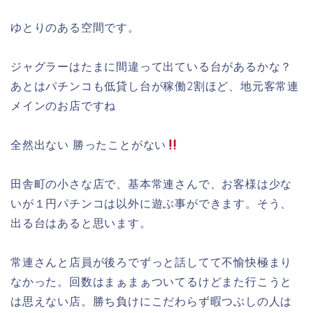
ゆとりのある空間です。
ジャグラーはたまに間違って出ている台があるかな？
あとはパチンコも低貸し台が稼働2割ほど、地元客常連
メインのお店ですね
全然出ない 勝ったことがない
田舎町の小さな店で、基本常連さんで、お客様は少な
いが１円パチンコは以外に遊ぶ事ができます。そう、
出る台はあると思います。
常連さんと店員が後ろでずっと話してて不愉快極まり
なかった。回数はまぁまぁついてるけどまた行こうと
は思えない店。勝ち負けにこだわらず暇つぶしの人は