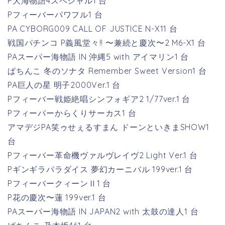
P大海物語4スペシャル1 台
Pフィーバーパワフル1 台
PA CYBORG009 CALL OF JUSTICE N-X11 台
戦国パチンコ P義風堂々!! 〜兼続と慶次〜2 M6-X1 台
PAスーパー海物語 IN 沖縄5 with アイマリン1 台
ぱちんこ 冬のソナタ Remember Sweet Version1 台
PA巨人の星 明子2000Ver.1 台
Pフィーバー戦姫絶唱シンフォギア2 1/77ver.1 台
Pフィーバーからくりサーカス1 台
アマデジPA笑ゥせぇるすまん ドーンといきまSHOW1
台
Pフィーバー革命機ヴァルヴレイヴ2 Light Ver.1 台
Pギンギラパラダイス 夢幻カーニバル 199ver.1 台
PフィーバークィーンⅡ1 台
P花の慶次〜蓮 199ver.1 台
PAスーパー海物語 IN JAPAN2 with 太鼓の達人1 台