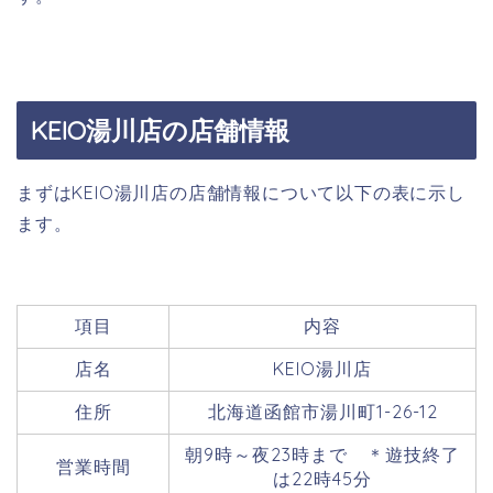
KEIO湯川店の店舗情報
まずはKEIO湯川店の店舗情報について以下の表に示し
ます。
項目
内容
店名
KEIO湯川店
住所
北海道函館市湯川町1-26-12
朝9時～夜23時まで ＊遊技終了
営業時間
は22時45分