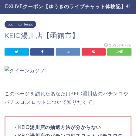
DXLIVEクーポン【ゆうきのライブチャット体験記】41
pachinco_tenpo
KEIO湯川店【函館市】
2023-10-26
このページを訪れたあなたはKEIO湯川店のパチンコや
パチスロ,スロットについて知りたくて、
・KEIO湯川店の抽選方法が分からない
・KEIO湯川店のパチンコやスロット,パチスロの