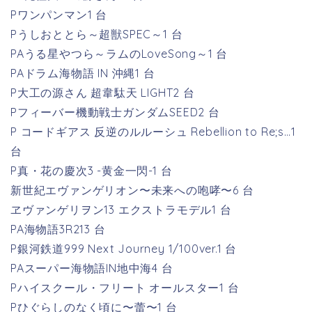
Pワンパンマン1 台
Pうしおととら～超獣SPEC～1 台
PAうる星やつら～ラムのLoveSong～1 台
PAドラム海物語 IN 沖縄1 台
P大工の源さん 超韋駄天 LIGHT2 台
Pフィーバー機動戦士ガンダムSEED2 台
P コードギアス 反逆のルルーシュ Rebellion to Re;s…1
台
P真・花の慶次3 -黄金一閃-1 台
新世紀エヴァンゲリオン〜未来への咆哮〜6 台
ヱヴァンゲリヲン13 エクストラモデル1 台
PA海物語3R213 台
P銀河鉄道999 Next Journey 1/100ver.1 台
PAスーパー海物語IN地中海4 台
Pハイスクール・フリート オールスター1 台
Pひぐらしのなく頃に〜蕾〜1 台