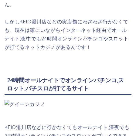
ん。
しかしKEIO湯川店などの実店舗にわざわざ行かなくて
も、現在は家にいながらインターネット経由でオール
ナイト,夜中でも24時間オンラインパチンコやスロット
が打てるネットカジノがあるんです！
24時間オールナイトでオンラインパチンコ,ス
ロット,パチスロが打てるサイト
KEIO湯川店などに行かなくてもオールナイト,深夜でも
24時間オンラインパチンコやスロットがプレイできる