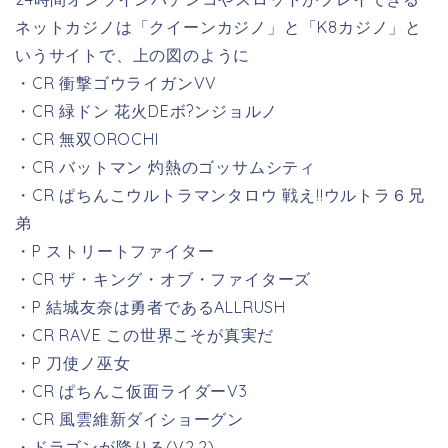
ネットカジノは「クイーンカジノ」と「K8カジノ」と
いうサイトで、上の図のように
・CR 衝撃ゴウライガンVV
・CR 緑ドン 花火DEボ?ンジョルノ
・CR 無双OROCHI
・CR バットマン 灼熱のゴッサムシティ
・CR ぱちんこウルトラマンタロウ 戦え!!ウルトラ６兄
弟
・P ストリートファイター
・CR ザ・キング・オブ・ファイターズ
・P 結城友奈は勇者であるALLRUSH
・CR RAVE この世界こそが真実だ
・P 刀使ノ巫女
・CR ぱちんこ仮面ライダーV3
・CR 風雲維新ダイショーグン
・ドラゴンが降りる(V2.2)