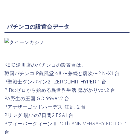
パチンコの設置台データ
KEIO湯川店のパチンコの設置台は、
戦国パチンコ P義風堂々!! 〜兼続と慶次〜2 N-X1 台
P聖戦士ダンバイン2 -ZEROLIMIT HYPER-1 台
P Re:ゼロから始める異世界生活 鬼がかりver.2 台
PA野生の王国 GO 99ver.2 台
Pアナザーゴッドハーデス-狂乱-2 台
Pリング 呪いの7日間2 FSA1 台
PフィーバークィーンⅡ 30th ANNIVERSARY EDITIO…1
台