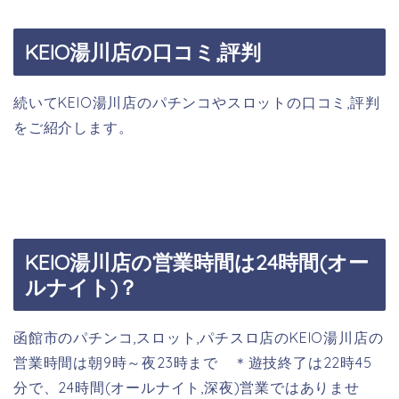
KEIO湯川店の口コミ,評判
続いてKEIO湯川店のパチンコやスロットの口コミ,評判
をご紹介します。
KEIO湯川店の営業時間は24時間(オー
ルナイト)？
函館市のパチンコ,スロット,パチスロ店のKEIO湯川店の
営業時間は朝9時～夜23時まで ＊遊技終了は22時45
分で、24時間(オールナイト,深夜)営業ではありませ