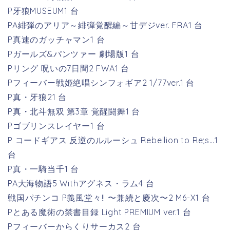
P牙狼MUSEUM1 台
PA緋弾のアリア～緋弾覚醒編～甘デジver. FRA1 台
P真速のガッチャマン1 台
Pガールズ&パンツァー 劇場版1 台
Pリング 呪いの7日間2 FWA1 台
Pフィーバー戦姫絶唱シンフォギア2 1/77ver.1 台
P真・牙狼21 台
P真・北斗無双 第3章 覚醒闘舞1 台
Pゴブリンスレイヤー1 台
P コードギアス 反逆のルルーシュ Rebellion to Re;s…1
台
P真・一騎当千1 台
PA大海物語5 Withアグネス・ラム4 台
戦国パチンコ P義風堂々!! 〜兼続と慶次〜2 M6-X1 台
Pとある魔術の禁書目録 Light PREMIUM ver.1 台
Pフィーバーからくりサーカス2 台