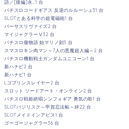
語／[後編]永…1 台
パチスロコードギアス 反逆のルルーシュ31 台
SLOTとある科学の超電磁砲1 台
バーサスリヴァイズ2 台
マイジャグラーⅤ32 台
パチスロ傷物語 始マリノ刻5 台
スマスロキン肉マン～7人の悪魔超人編～2 台
パチスロ機動戦士ガンダムユニコーン1 台
新ハナビ2 台
新ハナビ1 台
Lゴブリンスレイヤー2 台
スロット ソードアート・オンライン2 台
パチスロ戦姫絶唱シンフォギア 勇気の歌1 台
SLOTバジリスク～甲賀忍法帖～絆22 台
SLOTメイドインアビス1 台
ゴーゴージャグラー36 台