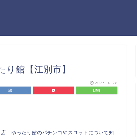
たり館【江別市】
2023-10-26
別店 ゆったり館のパチンコやスロットについて知