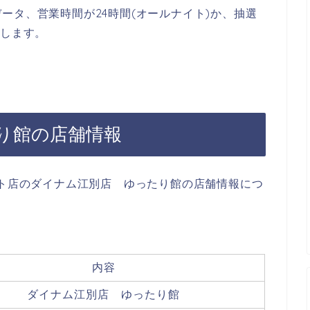
ータ、営業時間が24時間(オールナイト)か、抽選
説します。
り館の店舗情報
ット店のダイナム江別店 ゆったり館の店舗情報につ
内容
ダイナム江別店 ゆったり館