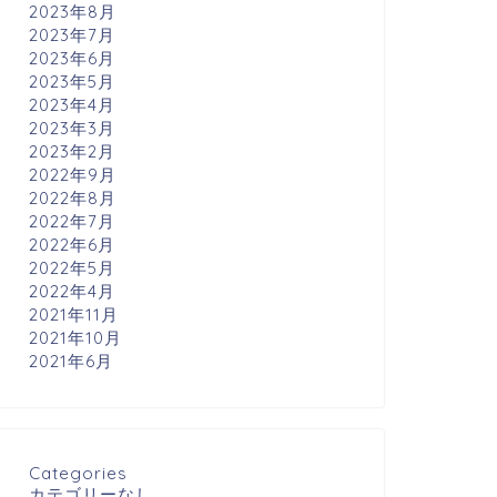
2023年8月
2023年7月
2023年6月
2023年5月
2023年4月
2023年3月
2023年2月
2022年9月
2022年8月
2022年7月
2022年6月
2022年5月
2022年4月
2021年11月
2021年10月
2021年6月
Categories
カテゴリーなし