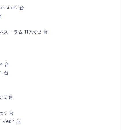
rsion2 台
台
・ラム 119ver.3 台
4 台
 台
r.2 台
.1 台
Ver.2 台