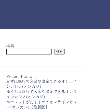
検索
検索
Recent Posts
みずほ銀行で入金や出金できるオンライ
ンカジノ(オンカジ)
ゆうちょ銀行で入金や出金できるオンラ
インカジノ(オンカジ)
ルーレットがおすすめのオンラインカジ
ノ(オンカジ)【最新版】