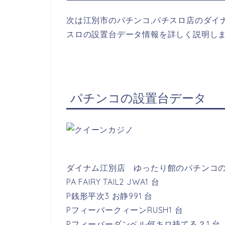
次は江別市のパチンコ,パチスロ店のダイ
スロの設置台データ情報を詳しく説明し
パチンコの設置台データ
ダイナム江別店 ゆったり館のパチンコ
PA FAIRY TAIL2 JWA1 台
P銭形平次3 お静991 台
PフィーバークィーンRUSH1 台
Pフィーバーダンベル何キロ持てる？1 台