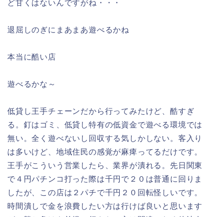
ど甘くはないんですがね・・・
退屈しのぎにまあまあ遊べるかね
本当に酷い店
遊べるかな～
低貸し王手チェーンだから行ってみたけど、酷すぎ
る。釘はゴミ、低貸し特有の低資金で遊べる環境では
無い。全く遊べないし回収する気しかしない。客入り
は多いけど、地域住民の感覚が麻痺ってるだけです。
王手がこういう営業したら、業界が潰れる。先日関東
で４円パチンコ打った際は千円で２０は普通に回りま
したが、この店は２パチで千円２０回転怪しいです。
時間潰しで金を浪費したい方は行けば良いと思います