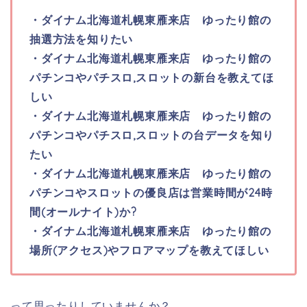
・ダイナム北海道札幌東雁来店 ゆったり館の
抽選方法を知りたい
・ダイナム北海道札幌東雁来店 ゆったり館の
パチンコやパチスロ,スロットの新台を教えてほ
しい
・ダイナム北海道札幌東雁来店 ゆったり館の
パチンコやパチスロ,スロットの台データを知り
たい
・ダイナム北海道札幌東雁来店 ゆったり館の
パチンコやスロットの優良店は営業時間が24時
間(オールナイト)か?
・ダイナム北海道札幌東雁来店 ゆったり館の
場所(アクセス)やフロアマップを教えてほしい
って思ったりしていませんか？