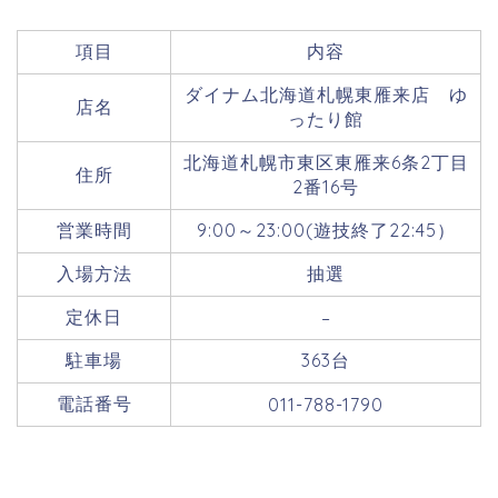
項目
内容
ダイナム北海道札幌東雁来店 ゆ
店名
ったり館
北海道札幌市東区東雁来6条2丁目
住所
2番16号
営業時間
9:00～23:00(遊技終了22:45）
入場方法
抽選
定休日
–
駐車場
363台
電話番号
011-788-1790