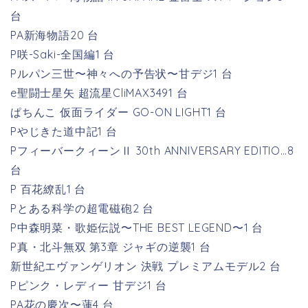
台
PA新海物語20 台
P咲-Saki-全国編1 台
Pルパン三世〜神々への予告状〜甘デジ1 台
e聖闘士星矢 超流星CliMAX3491 台
ぱちんこ 仮面ライダー GO-ON LIGHT1 台
Pやじきた道中記1 台
PフィーバークィーンⅡ 30th ANNIVERSARY EDITIO…8
台
P 百花繚乱1 台
Pとある科学の超電磁砲2 台
P中森明菜・歌姫伝説〜THE BEST LEGEND〜1 台
P真・北斗無双 第3章 ジャギの逆襲1 台
新世紀エヴァンゲリオン 決戦 プレミアムモデル2 台
Pピンク・レディー 甘デジ1 台
PA花の慶次〜蓮4 台