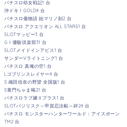
パチスロ幼女戦記1 台
沖ドキ！GOLD4 台
パチスロ傷物語 始マリノ刻2 台
パチスロ アクエリオン ALL STARS1 台
SLOTマッピー3 台
GⅠ優駿倶楽部31 台
SLOTメイドインアビス1 台
サンダーVライトニング1 台
パチスロ 真俺の空1 台
Lゴブリンスレイヤー4 台
S 織田信奈の野望 全国版1 台
S黄門ちゃま喝21 台
パチスロラブ嬢Ⅱプラス1 台
SLOTバジリスク～甲賀忍法帖～絆24 台
パチスロ モンスターハンターワールド：アイスボーン
TM2 台