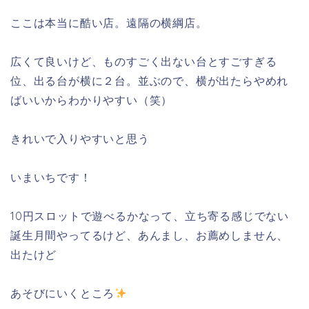
ここは本当に酷い店。遠隔の横綱店。
広くて良いけど、ものすごく出ない台とすごすぎる
位、出る台が横に２台。並ぶので、横が出たらやめれ
ばいいからわかりやすい（笑）
きれいで入りやすいと思う
いまいちです！
10円スロットで遊べるかなって、立ち寄る感じでない
誕生月間やってるけど、あんまし、お薦めしません、
出たけど
あそびにいくところ