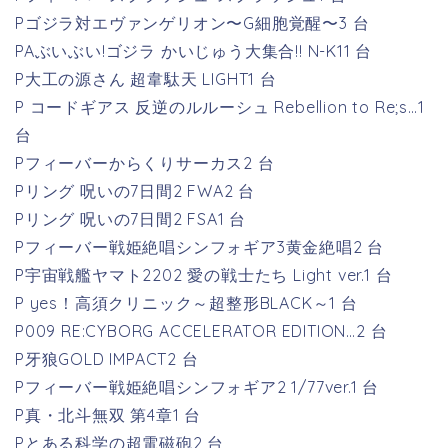
Pゴジラ対エヴァンゲリオン〜G細胞覚醒〜3 台
PAぶいぶい!ゴジラ かいじゅう大集合!! N-K11 台
P大工の源さん 超韋駄天 LIGHT1 台
P コードギアス 反逆のルルーシュ Rebellion to Re;s…1
台
Pフィーバーからくりサーカス2 台
Pリング 呪いの7日間2 FWA2 台
Pリング 呪いの7日間2 FSA1 台
Pフィーバー戦姫絶唱シンフォギア3黄金絶唱2 台
P宇宙戦艦ヤマト2202 愛の戦士たち Light ver.1 台
P yes！高須クリニック～超整形BLACK～1 台
P009 RE:CYBORG ACCELERATOR EDITION…2 台
P牙狼GOLD IMPACT2 台
Pフィーバー戦姫絶唱シンフォギア2 1/77ver.1 台
P真・北斗無双 第4章1 台
Pとある科学の超電磁砲2 台