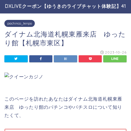
DXLIVEクーポン【ゆうきのライブチャット体験記】41
pachinco_tenpo
ダイナム北海道札幌東雁来店 ゆった
り館【札幌市東区】
2023-10-26
このページを訪れたあなたはダイナム北海道札幌東雁
来店 ゆったり館のパチンコやパチスロについて知り
たくて、