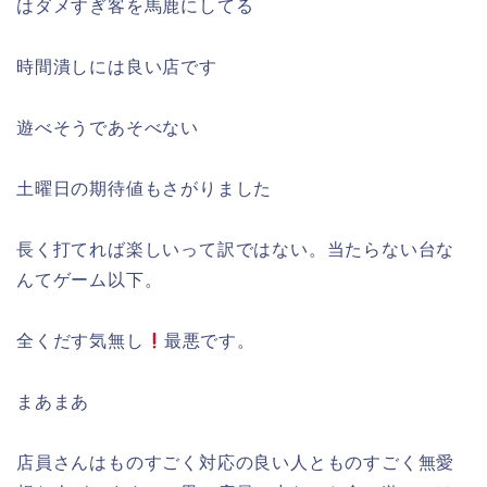
はダメすぎ客を馬鹿にしてる
時間潰しには良い店です
遊べそうであそべない
土曜日の期待値もさがりました
長く打てれば楽しいって訳ではない。当たらない台な
んてゲーム以下。
全くだす気無し
最悪です。
まあまあ
店員さんはものすごく対応の良い人とものすごく無愛