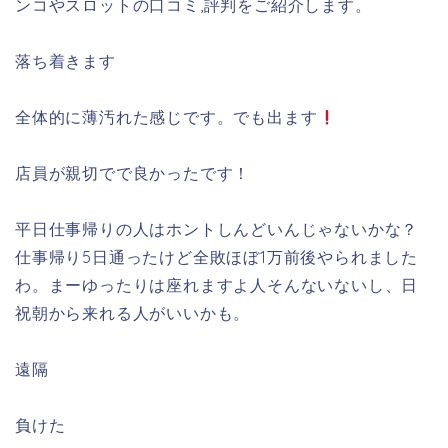
ンコやスロットの口コミ,評判をご紹介します。
落ち着きます
全体的に薄汚れた感じです。でも出ます
店員が親切でで良かったです！
平日仕事帰りの人はホントしんどいんじゃないかな？
仕事帰り5日通ったけど全敗ほぼ1万前後やられました
わ。まーゆったりは座れますよ人そんないないし、日
祝朝から来れる人がいいかも。
遠隔
負けた