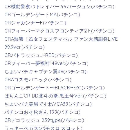
CR機動警察パトレイバー 99バージョン(パチンコ)
CRゴールデンゲートMA(パチンコ)
CRシャカンナーF(パチンコ)
CRフィーバーマクロスフロンティア2 F(パチンコ)
CRA熱響！乙女フェスティバル ファン大感謝祭LIVE
99.9ver.(パチンコ)
CRパトラッシュJ-RED(パチンコ)
CRフィーバー夢福神149ver.(パチンコ)
ちょいパチキャプテン翼39(パチンコ)
CRAコスモパニック(パチンコ)
CRゴールデンゲート〜BLACK〜ZC(パチンコ)
ぱちんこCR DD北斗の拳 黒王号Ver.(パチンコ)
ちょいパチ美男ですねVCA39(パチンコ)
パチンコおそ松さん 199(パチンコ)
CRデコラッシュ 259type(パチンコ)
ラッキーベガス(パチスロ,スロット)