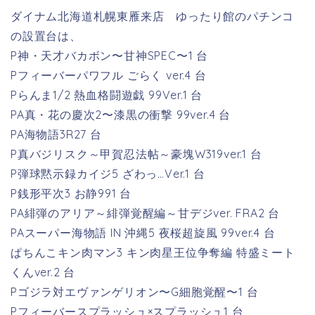
ダイナム北海道札幌東雁来店 ゆったり館のパチンコ
の設置台は、
P神・天才バカボン〜甘神SPEC〜1 台
Pフィーバーパワフル ごらく ver.4 台
Pらんま1/2 熱血格闘遊戯 99Ver.1 台
PA真・花の慶次2〜漆黒の衝撃 99ver.4 台
PA海物語3R27 台
P真バジリスク～甲賀忍法帖～豪塊W319ver.1 台
P弾球黙示録カイジ5 ざわっ…Ver.1 台
P銭形平次3 お静991 台
PA緋弾のアリア～緋弾覚醒編～甘デジver. FRA2 台
PAスーパー海物語 IN 沖縄5 夜桜超旋風 99ver.4 台
ぱちんこキン肉マン3 キン肉星王位争奪編 特盛ミート
くんver.2 台
Pゴジラ対エヴァンゲリオン〜G細胞覚醒〜1 台
Pフィーバースプラッシュ×スプラッシュ1 台