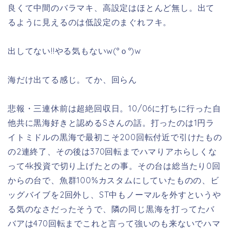
良くて中間のバラマキ、高設定はほとんど無し。出て
るように見えるのは低設定のまぐれフキ。
出してない!!やる気もないw(°ｏ°)w
海だけ出てる感じ。てか、回らん
悲報・三連休前は超絶回収日。10/06に打ちに行った自
他共に黒海好きと認めるSさんの話。打ったのは1円ラ
イトミドルの黒海で最初こそ200回転付近で引けたもの
の2連終了、その後は370回転までハマりアホらしくな
って4k投資で切り上げたとの事。その台は総当たり0回
からの台で、魚群100%カスタムにしていたものの、ビ
ッグバイブを2回外し、ST中もノーマルを外すというや
る気のなさだったそうで、隣の同じ黒海を打ってたバ
バアは470回転までこれと言って強いのも来ないでハマ