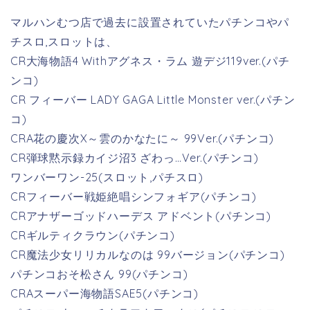
マルハンむつ店で過去に設置されていたパチンコやパ
チスロ,スロットは、
CR大海物語4 Withアグネス・ラム 遊デジ119ver.(パチ
ンコ)
CR フィーバー LADY GAGA Little Monster ver.(パチン
コ)
CRA花の慶次X～雲のかなたに～ 99Ver.(パチンコ)
CR弾球黙示録カイジ沼3 ざわっ…Ver.(パチンコ)
ワンバーワン-25(スロット,パチスロ)
CRフィーバー戦姫絶唱シンフォギア(パチンコ)
CRアナザーゴッドハーデス アドベント(パチンコ)
CRギルティクラウン(パチンコ)
CR魔法少女リリカルなのは 99バージョン(パチンコ)
パチンコおそ松さん 99(パチンコ)
CRAスーパー海物語SAE5(パチンコ)