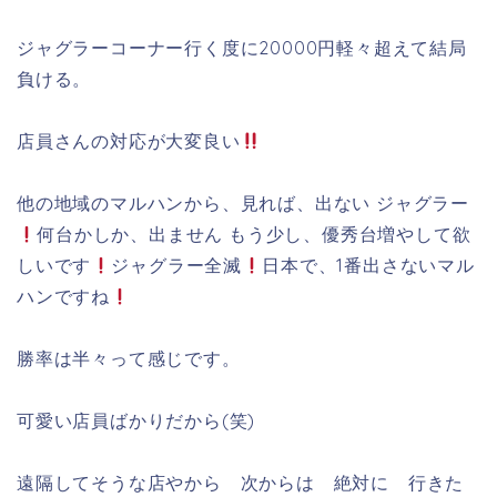
ジャグラーコーナー行く度に20000円軽々超えて結局
負ける。
店員さんの対応が大変良い
他の地域のマルハンから、見れば、出ない ジャグラー
何台かしか、出ません もう少し、優秀台増やして欲
しいです
ジャグラー全滅
日本で、1番出さないマル
ハンですね
勝率は半々って感じです。
可愛い店員ばかりだから(笑)
遠隔してそうな店やから 次からは 絶対に 行きた