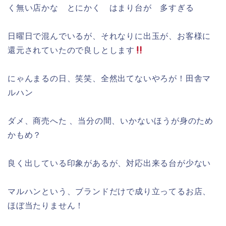
く無い店かな とにかく はまり台が 多すぎる
日曜日で混んでいるが、それなりに出玉が、お客様に
還元されていたので良しとします
にゃんまるの日、笑笑、全然出てないやろが！田舎マ
ルハン
ダメ、商売へた 、当分の間、いかないほうが身のため
かもめ？
良く出している印象があるが、対応出来る台が少ない
マルハンという、ブランドだけで成り立ってるお店、
ほぼ当たりません！