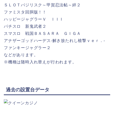
ＳＬＯＴバジリスク～甲賀忍法帖～絆２
ファミスタ回胴版！！
ハッピージャグラーＶ ＩＩＩ
パチスロ 新鬼武者２
スマスロ 戦国ＢＡＳＡＲＡ ＧＩＧＡ
アナザーゴッドハーデス‐解き放たれし槍撃ｖｅｒ．‐
ファンキージャグラー２
などがあります。
※機種は随時入れ替えが行われます。
過去の設置台データ