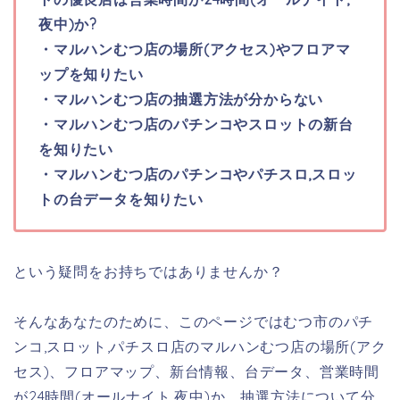
夜中)か?
・マルハンむつ店の場所(アクセス)やフロアマ
ップを知りたい
・マルハンむつ店の抽選方法が分からない
・マルハンむつ店のパチンコやスロットの新台
を知りたい
・マルハンむつ店のパチンコやパチスロ,スロッ
トの台データを知りたい
という疑問をお持ちではありませんか？
そんなあなたのために、このページではむつ市のパチ
ンコ,スロット,パチスロ店のマルハンむつ店の場所(アク
セス)、フロアマップ、新台情報、台データ、営業時間
が24時間(オールナイト,夜中)か、抽選方法について分