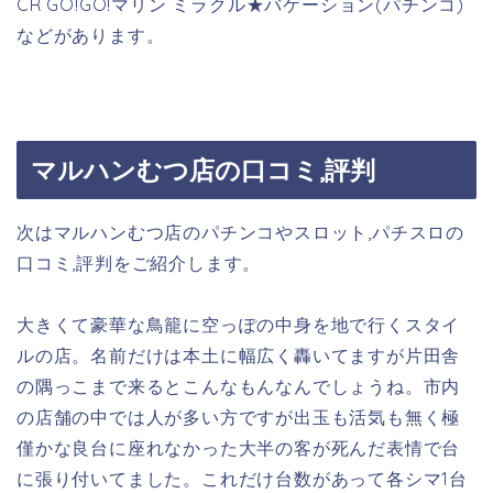
CR GO!GO!マリン ミラクル★バケーション(パチンコ)
などがあります。
マルハンむつ店の口コミ,評判
次はマルハンむつ店のパチンコやスロット,パチスロの
口コミ,評判をご紹介します。
大きくて豪華な鳥籠に空っぽの中身を地で行くスタイ
ルの店。名前だけは本土に幅広く轟いてますが片田舎
の隅っこまで来るとこんなもんなんでしょうね。市内
の店舗の中では人が多い方ですが出玉も活気も無く極
僅かな良台に座れなかった大半の客が死んだ表情で台
に張り付いてました。これだけ台数があって各シマ1台