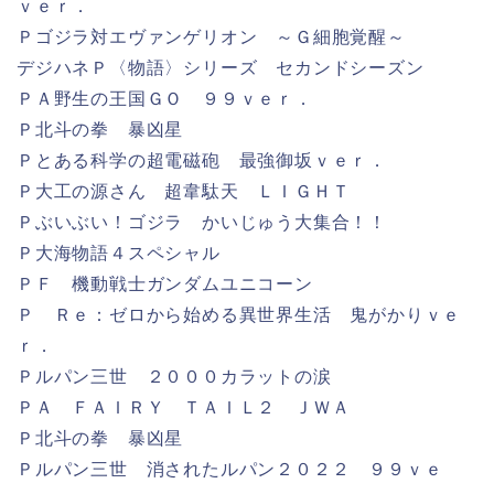
ｖｅｒ．
Ｐゴジラ対エヴァンゲリオン ～Ｇ細胞覚醒～
デジハネＰ〈物語〉シリーズ セカンドシーズン
ＰＡ野生の王国ＧＯ ９９ｖｅｒ．
Ｐ北斗の拳 暴凶星
Ｐとある科学の超電磁砲 最強御坂ｖｅｒ．
Ｐ大工の源さん 超韋駄天 ＬＩＧＨＴ
Ｐぶいぶい！ゴジラ かいじゅう大集合！！
Ｐ大海物語４スペシャル
ＰＦ 機動戦士ガンダムユニコーン
Ｐ Ｒｅ：ゼロから始める異世界生活 鬼がかりｖｅ
ｒ．
Ｐルパン三世 ２０００カラットの涙
ＰＡ ＦＡＩＲＹ ＴＡＩＬ２ ＪＷＡ
Ｐ北斗の拳 暴凶星
Ｐルパン三世 消されたルパン２０２２ ９９ｖｅ