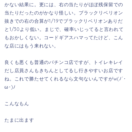
かない結果に。更には、右の当たりがほぼ残保留での
当たりだったのがかなり怪しい。ブラックリベリオン
抜きでの右の合算が1/19でブラックリベリオンありだ
と1/30より低い。まじで、確率いじってると言われて
もおかしくない。コードギアスハマってたけど、こん
な店にはもう来れない。
良くも悪くも普通のパチンコ店ですが、トイレキレイ
だし店員さんもきちんとしてるし行きやすいお店です
ね。これで勝たせてくれるなら文句ないんですがw(ﾉ´･
ω･)ﾉ
こんなもん
たまに出ます