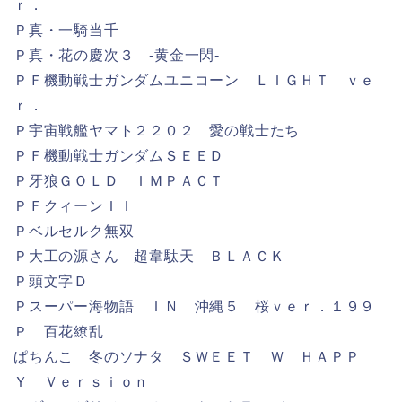
ｒ．
Ｐ真・一騎当千
Ｐ真・花の慶次３ ‐黄金一閃‐
ＰＦ機動戦士ガンダムユニコーン ＬＩＧＨＴ ｖｅ
ｒ．
Ｐ宇宙戦艦ヤマト２２０２ 愛の戦士たち
ＰＦ機動戦士ガンダムＳＥＥＤ
Ｐ牙狼ＧＯＬＤ ＩＭＰＡＣＴ
ＰＦクィーンＩＩ
Ｐベルセルク無双
Ｐ大工の源さん 超韋駄天 ＢＬＡＣＫ
Ｐ頭文字Ｄ
Ｐスーパー海物語 ＩＮ 沖縄５ 桜ｖｅｒ．１９９
Ｐ 百花繚乱
ぱちんこ 冬のソナタ ＳＷＥＥＴ Ｗ ＨＡＰＰ
Ｙ Ｖｅｒｓｉｏｎ