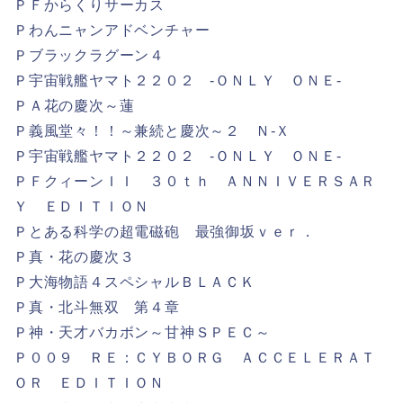
ＰＦからくりサーカス
Ｐわんニャンアドベンチャー
Ｐブラックラグーン４
Ｐ宇宙戦艦ヤマト２２０２ ‐ＯＮＬＹ ＯＮＥ‐
ＰＡ花の慶次～蓮
Ｐ義風堂々！！～兼続と慶次～２ Ｎ‐Ｘ
Ｐ宇宙戦艦ヤマト２２０２ ‐ＯＮＬＹ ＯＮＥ‐
ＰＦクィーンＩＩ ３０ｔｈ ＡＮＮＩＶＥＲＳＡＲ
Ｙ ＥＤＩＴＩＯＮ
Ｐとある科学の超電磁砲 最強御坂ｖｅｒ．
Ｐ真・花の慶次３
Ｐ大海物語４スペシャルＢＬＡＣＫ
Ｐ真・北斗無双 第４章
Ｐ神・天才バカボン～甘神ＳＰＥＣ～
Ｐ００９ ＲＥ：ＣＹＢＯＲＧ ＡＣＣＥＬＥＲＡＴ
ＯＲ ＥＤＩＴＩＯＮ