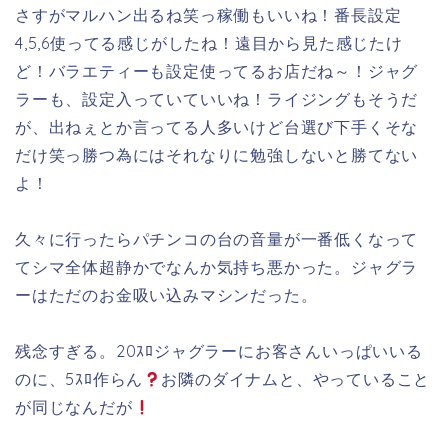
さすがマルハン出るね笑っ稼働もいいね！番長設定
4,5,6使ってる感じがしたね！遠目から見た感じたけ
ど！バラエティーも設定使ってるお店だね～！ジャグ
ラーも、設定入っていていいね！ライジングもそうだ
が、出ねぇとか言ってる人多いけど台選び下手くそな
だけ笑っ勝つ為にはそれなりに勉強しないと勝てない
よ！
久々に行ったらパチンコの台の音量が一番低くなって
てシマ全体超静かでなんか気持ち悪かった。ジャグラ
ーはただのお金吸い込みマシンだった。
残念すぎる。20ｽﾛジャグラーにお客さんいっぱいいる
のに、5ｽﾛ作らん
お隣のダイナムと、やっていること
が同じなんだが