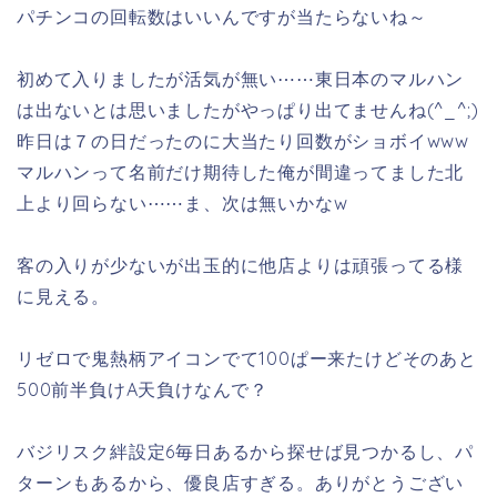
パチンコの回転数はいいんですが当たらないね～
初めて入りましたが活気が無い⋯⋯東日本のマルハン
は出ないとは思いましたがやっぱり出てませんね(^_^;)
昨日は７の日だったのに大当たり回数がショボイwww
マルハンって名前だけ期待した俺が間違ってました北
上より回らない⋯⋯ま、次は無いかなw
客の入りが少ないが出玉的に他店よりは頑張ってる様
に見える。
リゼロで鬼熱柄アイコンでて100ぱー来たけどそのあと
500前半負けA天負けなんで？
バジリスク絆設定6毎日あるから探せば見つかるし、パ
ターンもあるから、優良店すぎる。ありがとうござい