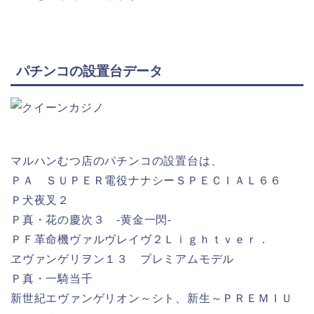
パチンコの設置台データ
マルハンむつ店のパチンコの設置台は、
ＰＡ ＳＵＰＥＲ電役ナナシーＳＰＥＣＩＡＬ６６
Ｐ犬夜叉２
Ｐ真・花の慶次３ ‐黄金一閃‐
ＰＦ革命機ヴァルヴレイヴ２Ｌｉｇｈｔｖｅｒ．
ヱヴァンゲリヲン１３ プレミアムモデル
Ｐ真・一騎当千
新世紀エヴァンゲリオン～シト、新生～ＰＲＥＭＩＵ