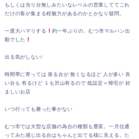
もしくは当り台無しみたいなレベルの営業しててこれ
だけの客が集まる程魅力があるのかとかなり疑問。
一度大ハマリする
約一年ぶりの、むつ市マルハン出
勤でした
出る気がしない!
時間帯に寄っては 座る台が 無くなるほど 人が多い 良
い台も 有るけど １も沢山有るので 低設定＝帰宅が 好
ましいお店
いつ行っても勝った事がない
むつ市では大型な店舗の為台の種類も豊富。一月位通
ってみた感じ出る台はちゃんと出てる様に見える。た