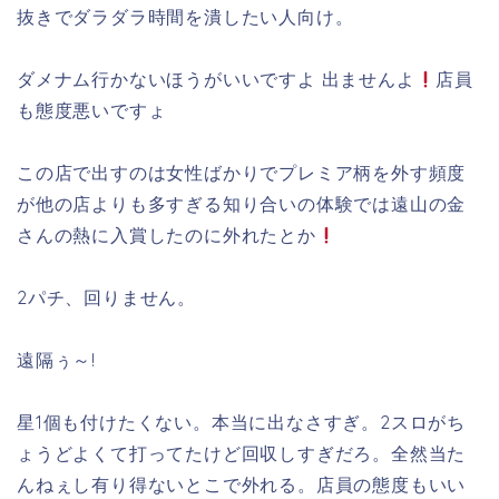
抜きでダラダラ時間を潰したい人向け。
ダメナム行かないほうがいいですよ 出ませんよ
店員
も態度悪いですょ
この店で出すのは女性ばかりでプレミア柄を外す頻度
が他の店よりも多すぎる知り合いの体験では遠山の金
さんの熱に入賞したのに外れたとか
2パチ、回りません。
遠隔ぅ～!
星1個も付けたくない。本当に出なさすぎ。2スロがち
ょうどよくて打ってたけど回収しすぎだろ。全然当た
んねぇし有り得ないとこで外れる。店員の態度もいい