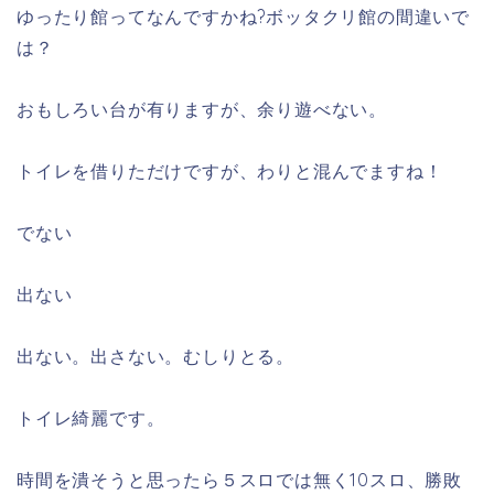
ゆったり館ってなんですかね?ボッタクリ館の間違いで
は？
おもしろい台が有りますが、余り遊べない。
トイレを借りただけですが、わりと混んでますね！
でない
出ない
出ない。出さない。むしりとる。
トイレ綺麗です。
時間を潰そうと思ったら５スロでは無く10スロ、勝敗