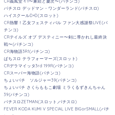
CR義風堂々!!〜兼続と慶次〜(パチンコ)
パチスロ デッドマン・ワンダーランド(パチスロ)
ハイスクールD×D(スロット)
CR熱響！乙女フェスティバル ファン大感謝祭LIVE(パ
チンコ)
CRテイルズ オブ デスティニー〜剣に導かれし最終決
戦〜(パチンコ)
CR海物語3R1(パチンコ)
ぱちスロ テラフォーマーズ(スロット)
CRデラマイッタ3rd 199R(パチンコ)
CRスーパー海物語(パチンコ)
ちょいパチ ソルジャー39(パチンコ)
ちょいパチ さくらももこ劇場 ミラくるずきんちゃん
39(パチンコ)
パチスロZETMAN(スロット,パチスロ)
FEVER KODA KUMI V SPECIAL LIVE BIGorSMALL(パチ