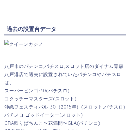
過去の設置台データ
八戸市のパチンコ,パチスロ,スロット店のダイナム青森
八戸港店で過去に設置されていたパチンコやパチスロ
は、
スーパービンゴ-30(パチスロ)
コクッチーマスターズ(スロット)
沖縄フェスティバル-30（2015年）(スロット,パチスロ)
パチスロ ゴッドイーター(スロット)
CRA甦りぱちんこ〜花満開〜GLA(パチンコ)