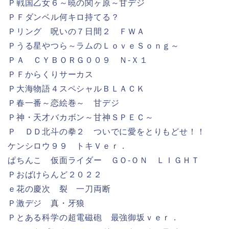
Ｐ戦国乙女６～暁の関ヶ原～甘デジ
ＰＦダンベル何キロ持てる？
Ｐリング 呪いの７日間２ ＦＷＡ
Ｐうる星やつら～ラムのＬｏｖｅＳｏｎｇ～
ＰＡ ＣＹＢＯＲＧ００９ Ｎ‐Ｘ１
ＰＦからくりサーカス
Ｐ大海物語４スペシャルＢＬＡＣＫ
Ｐ春一番～恋絵巻～ 甘デジ
Ｐ神・天才バカボン～甘神ＳＰＥＣ～
Ｐ ＤＤ北斗の拳２ ついでに愛をとりもどせ！！
ケンシロウ９９ トキＶｅｒ．
ぱちんこ 仮面ライダー ＧＯ‐ＯＮ ＬＩＧＨＴ
Ｐおばけらんど２０２２
ｅ花の慶次 裂 一刀両断
Ｐ激デジ 真・牙狼
Ｐとある科学の超電磁砲 最強御坂ｖｅｒ．