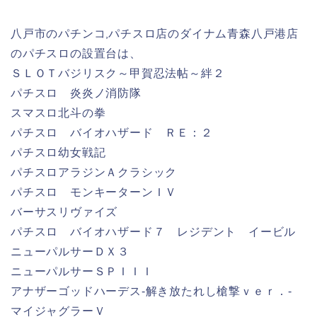
八戸市のパチンコ,パチスロ店のダイナム青森八戸港店
のパチスロの設置台は、
ＳＬＯＴバジリスク～甲賀忍法帖～絆２
パチスロ 炎炎ノ消防隊
スマスロ北斗の拳
パチスロ バイオハザード ＲＥ：２
パチスロ幼女戦記
パチスロアラジンＡクラシック
パチスロ モンキーターンＩＶ
バーサスリヴァイズ
パチスロ バイオハザード７ レジデント イービル
ニューパルサーＤＸ３
ニューパルサーＳＰＩＩＩ
アナザーゴッドハーデス‐解き放たれし槍撃ｖｅｒ．‐
マイジャグラーＶ