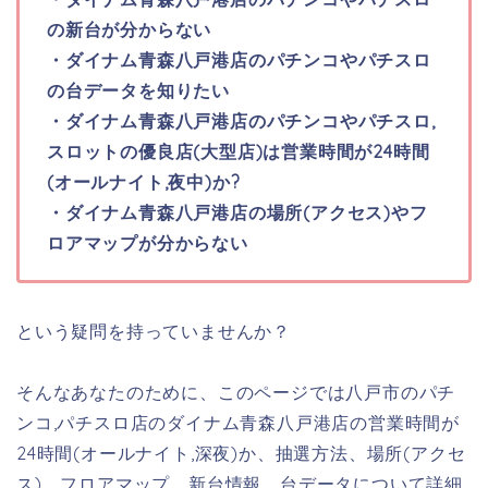
の新台が分からない
・ダイナム青森八戸港店のパチンコやパチスロ
の台データを知りたい
・ダイナム青森八戸港店のパチンコやパチスロ,
スロットの優良店(大型店)は営業時間が24時間
(オールナイト,夜中)か?
・ダイナム青森八戸港店の場所(アクセス)やフ
ロアマップが分からない
という疑問を持っていませんか？
そんなあなたのために、このページでは八戸市のパチ
ンコ,パチスロ店のダイナム青森八戸港店の営業時間が
24時間(オールナイト,深夜)か、抽選方法、場所(アクセ
ス)、フロアマップ、新台情報、台データについて詳細