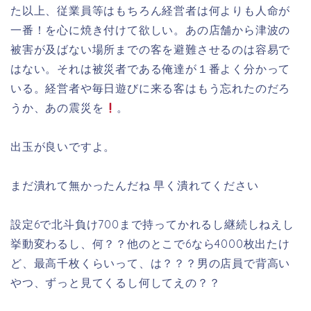
た以上、従業員等はもちろん経営者は何よりも人命が
一番！を心に焼き付けて欲しい。あの店舗から津波の
被害が及ばない場所までの客を避難させるのは容易で
はない。それは被災者である俺達が１番よく分かって
いる。経営者や毎日遊びに来る客はもう忘れたのだろ
うか、あの震災を
。
出玉が良いですよ。
まだ潰れて無かったんだね 早く潰れてください
設定6で北斗負け700まで持ってかれるし継続しねえし
挙動変わるし、何？？他のとこで6なら4000枚出たけ
ど、最高千枚くらいって、は？？？男の店員で背高い
やつ、ずっと見てくるし何してえの？？