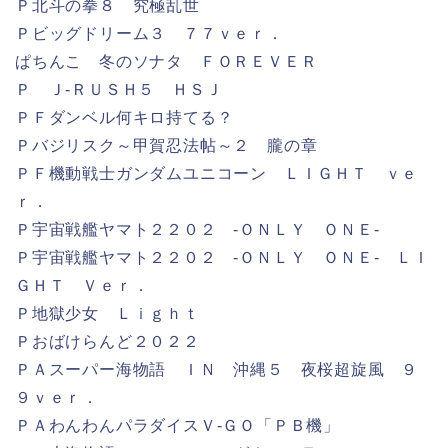
Ｐ北斗の拳８ 究極乱世
Ｐビッグドリーム３ ７７ｖｅｒ．
ぱちんこ 冬のソナタ ＦＯＲＥＶＥＲ
Ｐ Ｊ‐ＲＵＳＨ５ ＨＳＪ
ＰＦダンベル何キロ持てる？
Ｐバジリスク～甲賀忍法帖～２ 朧の章
ＰＦ機動戦士ガンダムユニコーン ＬＩＧＨＴ ｖｅ
ｒ．
Ｐ宇宙戦艦ヤマト２２０２ ‐ＯＮＬＹ ＯＮＥ‐
Ｐ宇宙戦艦ヤマト２２０２ ‐ＯＮＬＹ ＯＮＥ‐ ＬＩ
ＧＨＴ Ｖｅｒ．
Ｐ地獄少女 Ｌｉｇｈｔ
Ｐおばけらんど２０２２
ＰＡスーパー海物語 ＩＮ 沖縄５ 夜桜超旋風 ９
９ｖｅｒ．
ＰＡわんわんパラダイスＶ‐ＧＯ「ＰＢ機」