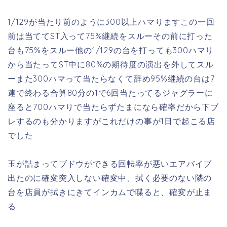
1/129が当たり前のように300以上ハマりますこの一回
前は当ててST入って75%継続をスルーその前に打った
台も75%をスルー他の1/129の台を打っても300ハマり
から当たってST中に80%の期待度の演出を外してスル
ーまた300ハマって当たらなくて辞め95%継続の台は7
連で終わる合算80分の1で6回当たってるジャグラーに
座ると700ハマりで当たらずたまになら確率だから下ブ
レするのも分かりますがこれだけの事が1日で起こる店
でした
玉が詰まってブドウができる回転率が悪いエアバイブ
出たのに確変突入しない確変中、拭く必要のない隣の
台を店員が拭きにきてインカムで喋ると、確変が止ま
る