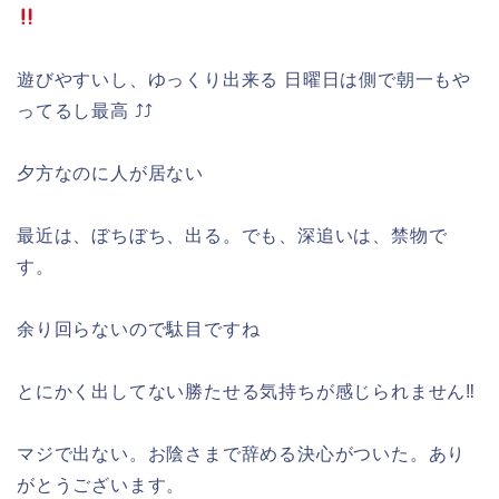
遊びやすいし、ゆっくり出来る 日曜日は側で朝一もや
ってるし最高 ⤴⤴
夕方なのに人が居ない
最近は、ぼちぼち、出る。でも、深追いは、禁物で
す。
余り回らないので駄目ですね
とにかく出してない勝たせる気持ちが感じられません‼
マジで出ない。お陰さまで辞める決心がついた。あり
がとうございます。