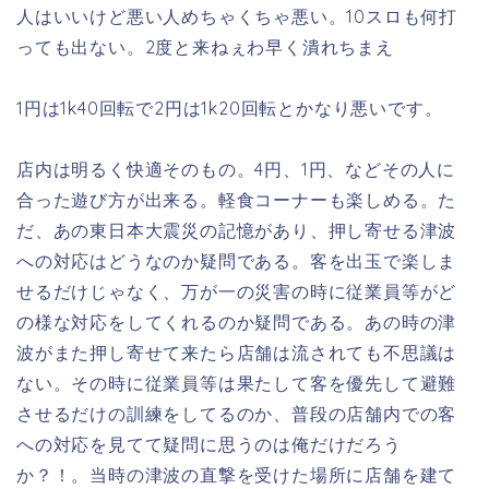
人はいいけど悪い人めちゃくちゃ悪い。10スロも何打
っても出ない。2度と来ねぇわ早く潰れちまえ
1円は1k40回転で2円は1k20回転とかなり悪いです。
店内は明るく快適そのもの。4円、1円、などその人に
合った遊び方が出来る。軽食コーナーも楽しめる。た
だ、あの東日本大震災の記憶があり、押し寄せる津波
への対応はどうなのか疑問である。客を出玉で楽しま
せるだけじゃなく、万が一の災害の時に従業員等がど
の様な対応をしてくれるのか疑問である。あの時の津
波がまた押し寄せて来たら店舗は流されても不思議は
ない。その時に従業員等は果たして客を優先して避難
させるだけの訓練をしてるのか、普段の店舗内での客
への対応を見てて疑問に思うのは俺だけだろう
か？！。当時の津波の直撃を受けた場所に店舗を建て