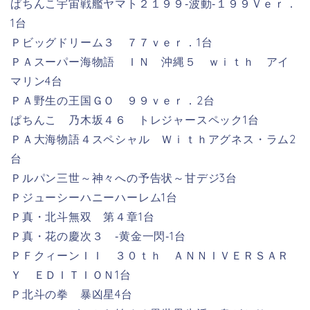
ぱちんこ宇宙戦艦ヤマト２１９９‐波動‐１９９Ｖｅｒ．
1台
Ｐビッグドリーム３ ７７ｖｅｒ．1台
ＰＡスーパー海物語 ＩＮ 沖縄５ ｗｉｔｈ アイ
マリン4台
ＰＡ野生の王国ＧＯ ９９ｖｅｒ．2台
ぱちんこ 乃木坂４６ トレジャースペック1台
ＰＡ大海物語４スペシャル Ｗｉｔｈアグネス・ラム2
台
Ｐルパン三世～神々への予告状～甘デジ3台
Ｐジューシーハニーハーレム1台
Ｐ真・北斗無双 第４章1台
Ｐ真・花の慶次３ ‐黄金一閃‐1台
ＰＦクィーンＩＩ ３０ｔｈ ＡＮＮＩＶＥＲＳＡＲ
Ｙ ＥＤＩＴＩＯＮ1台
Ｐ北斗の拳 暴凶星4台