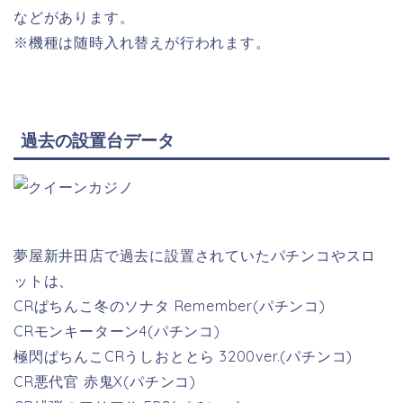
などがあります。
※機種は随時入れ替えが行われます。
過去の設置台データ
夢屋新井田店で過去に設置されていたパチンコやスロ
ットは、
CRぱちんこ冬のソナタ Remember(パチンコ)
CRモンキーターン4(パチンコ)
極閃ぱちんこCRうしおととら 3200ver.(パチンコ)
CR悪代官 赤鬼X(パチンコ)