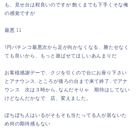
も、見せ台は程良いのですが 飽くまでも下手くそな俺
の感覚ですが
最悪 ⤵⤵
1円パチンコ最悪次から足が向かなくなる、勝たせなく
ても良いから、もっと遊ばせてほしいあんまりだ
お客様感謝デーで、クジを引くので台にお座り下さい
とアナウンス…ところが後ろの台まで来て終了…でアナ
ウンス 次は３時から…なんだそりゃ 期待はしてない
けどなんだかなで 店、変えました。
ぼちぼち人はいるがそもそも当たってる人が居ないた
め何の期待感もない