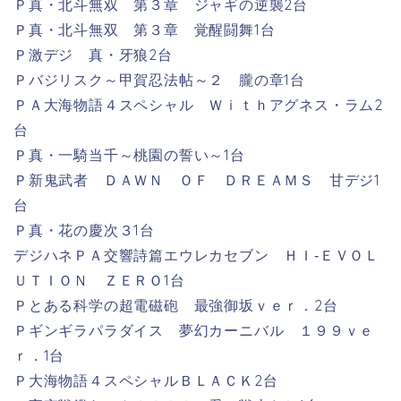
Ｐ真・北斗無双 第３章 ジャギの逆襲2台
Ｐ真・北斗無双 第３章 覚醒闘舞1台
Ｐ激デジ 真・牙狼2台
Ｐバジリスク～甲賀忍法帖～２ 朧の章1台
ＰＡ大海物語４スペシャル Ｗｉｔｈアグネス・ラム2
台
Ｐ真・一騎当千～桃園の誓い～1台
Ｐ新鬼武者 ＤＡＷＮ ＯＦ ＤＲＥＡＭＳ 甘デジ1
台
Ｐ真・花の慶次３1台
デジハネＰＡ交響詩篇エウレカセブン ＨＩ‐ＥＶＯＬ
ＵＴＩＯＮ ＺＥＲＯ1台
Ｐとある科学の超電磁砲 最強御坂ｖｅｒ．2台
Ｐギンギラパラダイス 夢幻カーニバル １９９ｖｅ
ｒ．1台
Ｐ大海物語４スペシャルＢＬＡＣＫ2台