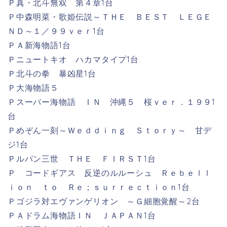
Ｐ真・北斗無双 第４章1台
Ｐ中森明菜・歌姫伝説～ＴＨＥ ＢＥＳＴ ＬＥＧＥ
ＮＤ～１／９９ｖｅｒ1台
ＰＡ新海物語1台
Ｐニュートキオ ハカマタイプ1台
Ｐ北斗の拳 暴凶星1台
Ｐ大海物語５
Ｐスーパー海物語 ＩＮ 沖縄５ 桜ｖｅｒ．１９９1
台
Ｐめぞん一刻～Ｗｅｄｄｉｎｇ Ｓｔｏｒｙ～ 甘デ
ジ1台
Ｐルパン三世 ＴＨＥ ＦＩＲＳＴ1台
Ｐ コードギアス 反逆のルルーシュ Ｒｅｂｅｌｌ
ｉｏｎ ｔｏ Ｒｅ；ｓｕｒｒｅｃｔｉｏｎ1台
Ｐゴジラ対エヴァンゲリオン ～Ｇ細胞覚醒～2台
ＰＡドラム海物語ＩＮ ＪＡＰＡＮ1台