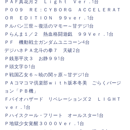
ＰＡＦ真花月２ Ｌｉｇｈｔ Ｖｅｒ．1台
Ｐ００９ ＲＥ：ＣＹＢＯＲＧ ＡＣＣＥＬＥＲＡＴ
ＯＲ ＥＤＩＴＩＯＮ ９９ｖｅｒ．1台
Ｐルパン三世～復活のマモー～甘デジ1台
Ｐらんま１／２ 熱血格闘遊戯 ９９Ｖｅｒ．1台
ＰＦ 機動戦士ガンダムユニコーン4台
デジハネＰＡ北斗の拳７ 天破2台
Ｐ銭形平次３ お静９９1台
Ｐ頭文字Ｄ1台
Ｐ戦国乙女６～暁の関ヶ原～甘デジ1台
ＰＡコマコマ倶楽部ｗｉｔｈ坂本冬美 ごらくバージ
ョン「ＰＢ機」
Ｆバイオハザード リベレーションズ２ ＬＩＧＨＴ
ｖｅｒ．1台
Ｐハイスクール・フリート オールスター1台
Ｐ地獄少女覚醒３０００Ｖｅｒ．1台