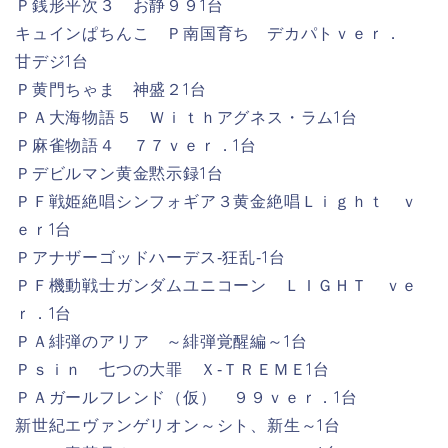
Ｐ銭形平次３ お静９９1台
キュインぱちんこ Ｐ南国育ち デカパトｖｅｒ．
甘デジ1台
Ｐ黄門ちゃま 神盛２1台
ＰＡ大海物語５ Ｗｉｔｈアグネス・ラム1台
Ｐ麻雀物語４ ７７ｖｅｒ．1台
Ｐデビルマン黄金黙示録1台
ＰＦ戦姫絶唱シンフォギア３黄金絶唱Ｌｉｇｈｔ ｖ
ｅｒ1台
Ｐアナザーゴッドハーデス‐狂乱‐1台
ＰＦ機動戦士ガンダムユニコーン ＬＩＧＨＴ ｖｅ
ｒ．1台
ＰＡ緋弾のアリア ～緋弾覚醒編～1台
Ｐｓｉｎ 七つの大罪 Ｘ‐ＴＲＥＭＥ1台
ＰＡガールフレンド（仮） ９９ｖｅｒ．1台
新世紀エヴァンゲリオン～シト、新生～1台