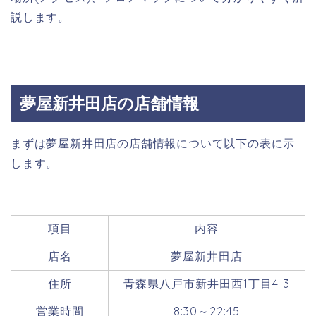
説します。
夢屋新井田店の店舗情報
まずは夢屋新井田店の店舗情報について以下の表に示
します。
項目
内容
店名
夢屋新井田店
住所
青森県八戸市新井田西1丁目4-3
営業時間
8:30～22:45