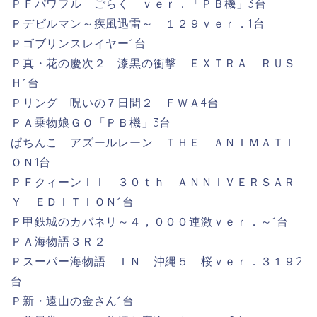
ＰＦパワフル ごらく ｖｅｒ．「ＰＢ機」3台
Ｐデビルマン～疾風迅雷～ １２９ｖｅｒ．1台
Ｐゴブリンスレイヤー1台
Ｐ真・花の慶次２ 漆黒の衝撃 ＥＸＴＲＡ ＲＵＳ
Ｈ1台
Ｐリング 呪いの７日間２ ＦＷＡ4台
ＰＡ乗物娘ＧＯ「ＰＢ機」3台
ぱちんこ アズールレーン ＴＨＥ ＡＮＩＭＡＴＩ
ＯＮ1台
ＰＦクィーンＩＩ ３０ｔｈ ＡＮＮＩＶＥＲＳＡＲ
Ｙ ＥＤＩＴＩＯＮ1台
Ｐ甲鉄城のカバネリ～４，０００連激ｖｅｒ．～1台
ＰＡ海物語３Ｒ２
Ｐスーパー海物語 ＩＮ 沖縄５ 桜ｖｅｒ．３１９2
台
Ｐ新・遠山の金さん1台