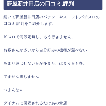
夢屋新井田店の口コミ,評判
続いて夢屋新井田店のパチンコやスロット,パチスロの
口コミ,評判をご紹介します。
10スロで高設定無し、もう行きません。
お客さんが多いから自分好みの機種が選べない
あまり遊ばせない台が多また、はまり台も多。
でません勝ちません
つまんなw
ダイナムに回収されるだけあの糞店