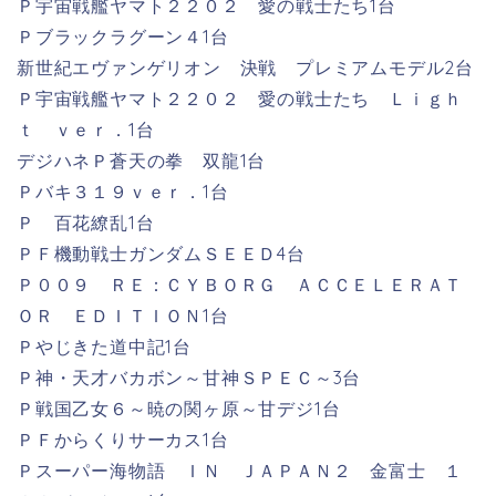
Ｐ宇宙戦艦ヤマト２２０２ 愛の戦士たち1台
Ｐブラックラグーン４1台
新世紀エヴァンゲリオン 決戦 プレミアムモデル2台
Ｐ宇宙戦艦ヤマト２２０２ 愛の戦士たち Ｌｉｇｈ
ｔ ｖｅｒ．1台
デジハネＰ蒼天の拳 双龍1台
Ｐバキ３１９ｖｅｒ．1台
Ｐ 百花繚乱1台
ＰＦ機動戦士ガンダムＳＥＥＤ4台
Ｐ００９ ＲＥ：ＣＹＢＯＲＧ ＡＣＣＥＬＥＲＡＴ
ＯＲ ＥＤＩＴＩＯＮ1台
Ｐやじきた道中記1台
Ｐ神・天才バカボン～甘神ＳＰＥＣ～3台
Ｐ戦国乙女６～暁の関ヶ原～甘デジ1台
ＰＦからくりサーカス1台
Ｐスーパー海物語 ＩＮ ＪＡＰＡＮ２ 金富士 １