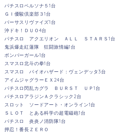
パチスロペルソナ５1台
ＧＩ優駿倶楽部３1台
バーサスリヴァイズ1台
沖ドキ！ＤＵＯ4台
パチスロ アクエリオン ＡＬＬ ＳＴＡＲＳ1台
鬼浜爆走紅蓮隊 狂闘旅情編1台
ボンバーガール1台
スマスロ北斗の拳1台
スマスロ バイオハザード：ヴェンデッタ3台
アイムジャグラーＥＸ24台
パチスロ閃乱カグラ ＢＵＲＳＴ ＵＰ1台
パチスロアラジンＡクラシック2台
スロット ソードアート・オンライン1台
ＳＬＯＴ とある科学の超電磁砲1台
パチスロ 炎炎ノ消防隊1台
押忍！番長ＺＥＲＯ