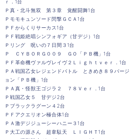
ｒ．1台
Ｐ真・北斗無双 第３章 覚醒闘舞1台
Ｐモモキュンソード閃撃ＧＣＡ1台
ＰＦからくりサーカス1台
ＰＦ戦姫絶唱シンフォギア（甘デジ）1台
Ｐリング 呪いの７日間３1台
Ｐ ＣＹＢＯＲＧ００９ ＧＯ「ＰＢ機」1台
ＰＦ革命機ヴァルヴレイヴ２Ｌｉｇｈｔｖｅｒ．1台
ＰＡ戦国乙女レジェンドバトル ときめき８９バージ
ョン「ＰＢ機」1台
ＰＡ真・怪獣王ゴジラ２ ７８Ｖｅｒ．1台
Ｐ戦国乙女５ 甘デジ2台
Ｐブラックラグーン４2台
ＰＦアクエリオン極合体1台
ＰＡ激デジジューシーハニー３1台
Ｐ大工の源さん 超韋駄天 ＬＩＧＨＴ1台