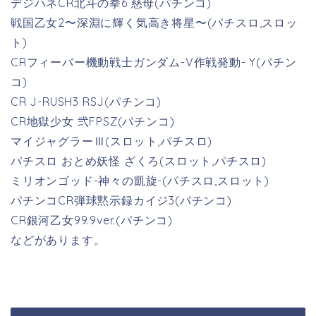
デジハネCR北斗の拳6 慈母(パチンコ)
戦国乙女2〜深淵に輝く気高き将星〜(パチスロ,スロッ
ト)
CRフィーバー機動戦士ガンダム-V作戦発動- Y(パチン
コ)
CR J-RUSH3 RSJ(パチンコ)
CR地獄少女 弐FPSZ(パチンコ)
マイジャグラーⅢ(スロット,パチスロ)
パチスロ おとめ妖怪 ざくろ(スロット,パチスロ)
ミリオンゴッド-神々の凱旋-(パチスロ,スロット)
パチンコCR弾球黙示録カイジ3(パチンコ)
CR銀河乙女99.9ver.(パチンコ)
などがあります。