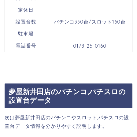
定休日
設置台数
パチンコ330台/スロット160台
駐車場
電話番号
0178-25-0160
夢屋新井田店のパチンコ,パチスロの
設置台データ
次は夢屋新井田店のパチンコやスロット,パチスロの設
置台データ情報を分かりやすく説明します。