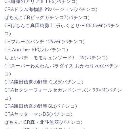
CR緋弾のアリアⅡ FPS(パチンコ)
CRAドラム海物語 99バージョン(パチンコ)
ぱちんこCRビッグガチンコ7(パチンコ)
CRぱちんこ真田純勇士 ゔぃくとり〜 88.8ver.(パチン
コ)
CRフルーツパンチ 129ver.(パチンコ)
CR Another FPQZ(パチンコ)
ちょいパチ モモキュンソード3 39(パチンコ)
CRスーパーわんわんパラダイス おかわりver.(パチン
コ)
CRA織田信奈の野望 GL66(パチンコ)
CRAセクシーフォールセカンドシーズン 99VM(パチン
コ)
CRA織田信奈の野望GL(パチンコ)
CRAヤッターマンDS(パチンコ)
ぱちんこCR真・北斗無双(パチンコ)