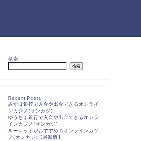
検索
検索
Recent Posts
みずほ銀行で入金や出金できるオンライ
ンカジノ(オンカジ)
ゆうちょ銀行で入金や出金できるオンラ
インカジノ(オンカジ)
ルーレットがおすすめのオンラインカジ
ノ(オンカジ)【最新版】