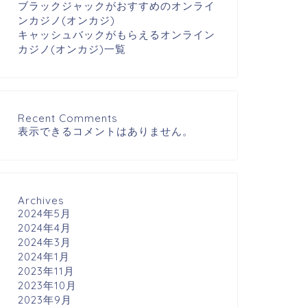
ブラックジャックがおすすめのオンライ
ンカジノ(オンカジ)
キャッシュバックがもらえるオンライン
カジノ(オンカジ)一覧
Recent Comments
表示できるコメントはありません。
Archives
2024年5月
2024年4月
2024年3月
2024年1月
2023年11月
2023年10月
2023年9月