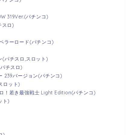
319Ver.(パチンコ)
チスロ)
ペラーロード(パチンコ)
(パチスロ,スロット)
,パチスロ)
239バージョン(パチンコ)
スロット)
き最強戦士 Light Edition(パチンコ)
ット)
ロ)