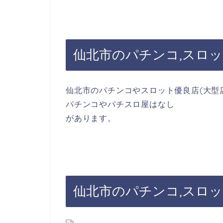
仙北市のパチンコ,スロッ
仙北市のパチンコやスロット優良店(大型
パチンコやパチスロ屋はなし
があります。
仙北市のパチンコ,スロッ