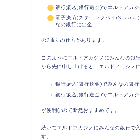
銀行振込(銀行送金)でエルドアカ
電子決済(スティックペイ(Sticp
なの銀行に出金
の2通りの仕方があります。
このようにエルドアカジノにみんなの銀
から先に申し上げると、エルドアカジノ
銀行振込(銀行送金)でみんなの銀
銀行振込(銀行送金)でエルドアカ
が便利なので断然おすすめです。
続いてエルドアカジノにみんなの銀行で
す。