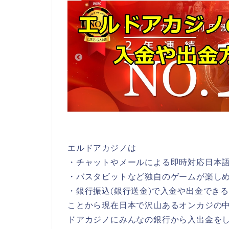
エルドアカジノは
・チャットやメールによる即時対応日本
・バスタビットなど独自のゲームが楽し
・銀行振込(銀行送金)で入金や出金できる
ことから現在日本で沢山あるオンカジの
ドアカジノにみんなの銀行から入出金を