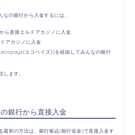
oにみんなの銀行から入金するには、
行から直接エルドアカジノに入金
ルドアカジノに入金
),ecopayz(エコペイズ))を経由してみんなの銀行
説します。
なの銀行から直接入金
入金する最初の方法は、銀行振込(銀行送金)で直接入金す