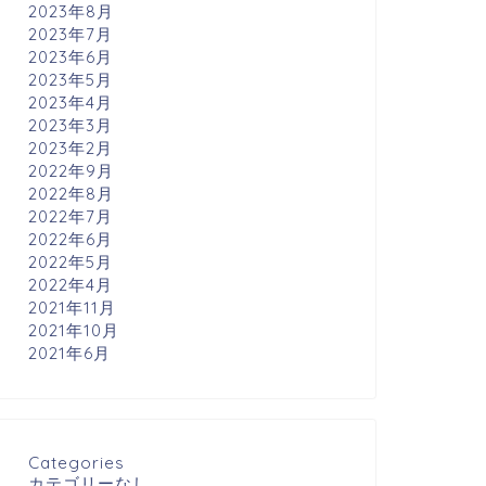
2023年8月
2023年7月
2023年6月
2023年5月
2023年4月
2023年3月
2023年2月
2022年9月
2022年8月
2022年7月
2022年6月
2022年5月
2022年4月
2021年11月
2021年10月
2021年6月
Categories
カテゴリーなし