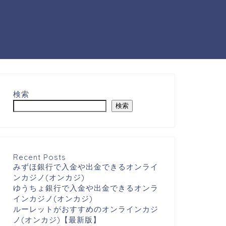
検索
検索
Recent Posts
みずほ銀行で入金や出金できるオンライ
ンカジノ(オンカジ)
ゆうちょ銀行で入金や出金できるオンラ
インカジノ(オンカジ)
ルーレットがおすすめのオンラインカジ
ノ(オンカジ)【最新版】