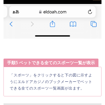
手順5 ベットできる全てのスポーツ一覧が表示
「スポーツ」をクリックすると下の図に示すよ
うにエルドアカジノのブックメーカーでベット
できる全てのスポーツ一覧画面が出ます。