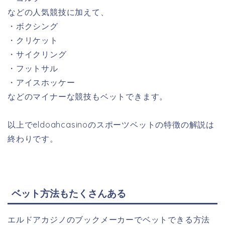
などの人気競技に加えて、
・ボクシング
・クリケット
・サイクリング
・フットサル
・アイスホッケー
などのマイナーな競技もベットできます。
以上でeldoahcasinoのスポーツベットの特徴の解説は
終わりです。
ベット方法もたくさんある
エルドアカジノのブックメーカーでベットできる方法