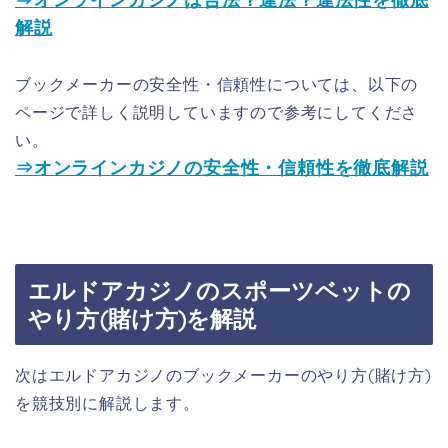
解説
ブックメーカーの安全性・信頼性については、以下の
ページで詳しく説明していますので参考にしてくださ
い。
⇒オンラインカジノの安全性・信頼性を徹底解説
エルドアカジノのスポーツベットの
やり方(賭け方)を解説
次はエルドアカジノのブックメーカーのやり方(賭け方)
を競技別に解説します。