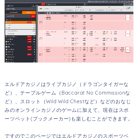
エルドアカジノはライブカジノ（ドラゴンタイガーな
ど）、テーブルゲーム（Baccarat No Commissionな
ど）、スロット（Wild Wild Chestなど）などのおなじ
みのオンラインカジノのゲームに加えて、現在はスポ
ーツベット(ブックメーカー)も楽しむことができます。
ですのでこのページではエルドアカジノのスポーツベ