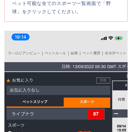
ベット可能な全てのスポーツ一覧画面で「野
球」をクリックしてください。