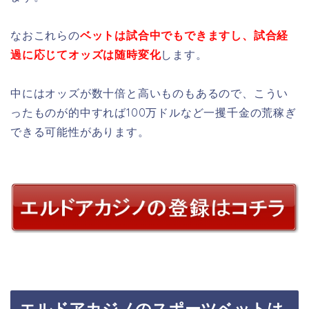
なおこれらの
ベットは試合中でもできますし、試合経
過に応じてオッズは随時変化
します。
中にはオッズが数十倍と高いものもあるので、こうい
ったものが的中すれば100万ドルなど一攫千金の荒稼ぎ
できる可能性があります。
エルドアカジノのスポーツベットは