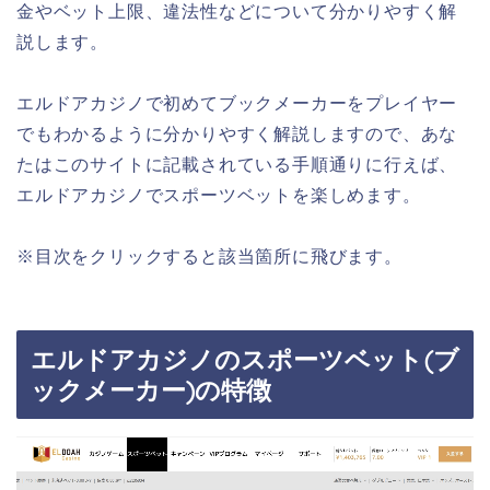
金やベット上限、違法性などについて分かりやすく解
説します。
エルドアカジノで初めてブックメーカーをプレイヤー
でもわかるように分かりやすく解説しますので、あな
たはこのサイトに記載されている手順通りに行えば、
エルドアカジノでスポーツベットを楽しめます。
※目次をクリックすると該当箇所に飛びます。
エルドアカジノのスポーツベット(ブ
ックメーカー)の特徴