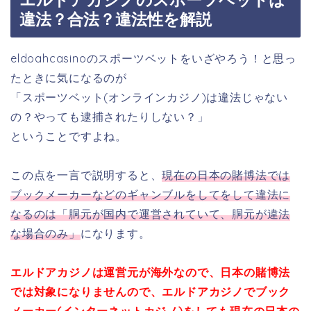
違法？合法？違法性を解説
eldoahcasinoのスポーツベットをいざやろう！と思っ
たときに気になるのが
「スポーツベット(オンラインカジノ)は違法じゃない
の？やっても逮捕されたりしない？」
ということですよね。
この点を一言で説明すると、
現在の日本の賭博法では
ブックメーカーなどのギャンブルをしてをして違法に
なるのは「胴元が国内で運営されていて、胴元が違法
な場合のみ」
になります。
エルドアカジノは運営元が海外なので、日本の賭博法
では対象になりませんので、エルドアカジノでブック
メーカー(インターネットカジノ)をしても現在の日本の