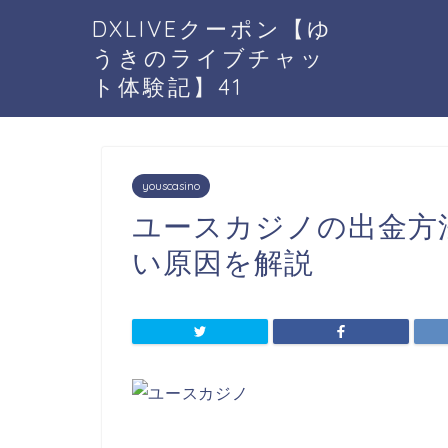
DXLIVEクーポン【ゆ
うきのライブチャッ
ト体験記】41
youscasino
ユースカジノの出金方法
い原因を解説