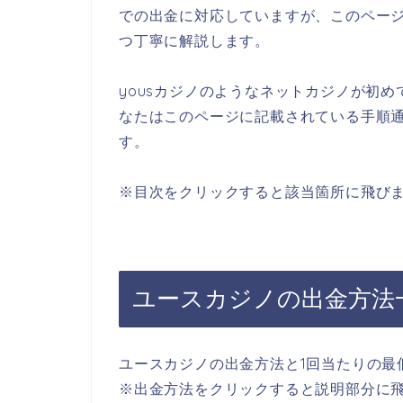
での出金に対応していますが、このページ
つ丁寧に解説します。
yousカジノのようなネットカジノが初
なたはこのページに記載されている手順通り
す。
※目次をクリックすると該当箇所に飛び
ユースカジノの出金方法
ユースカジノの出金方法と1回当たりの最
※出金方法をクリックすると説明部分に