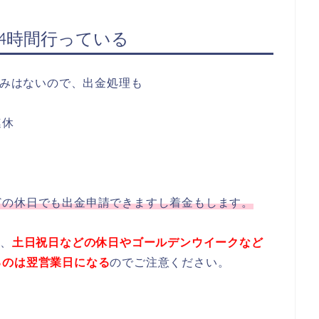
4時間行っている
休みはないので、出金処理も
連休
どの休日でも出金申請できますし着金もします。
合、
土日祝日などの休日やゴールデンウイークなど
るのは翌営業日になる
のでご注意ください。