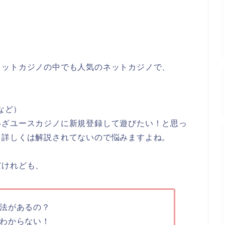
ネットカジノの中でも人気のネットカジノで、
）
tなど）
いざユースカジノに新規登録して遊びたい！と思っ
り詳しくは解説されてないので悩みますよね。
だけれども、
法があるの？
わからない！