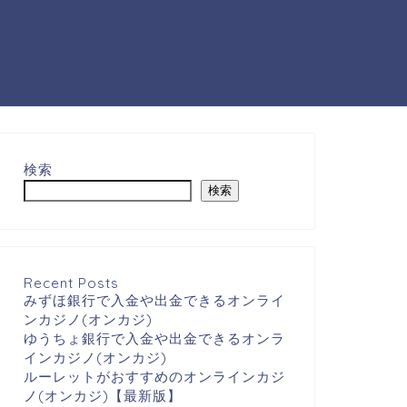
検索
検索
Recent Posts
みずほ銀行で入金や出金できるオンライ
ンカジノ(オンカジ)
ゆうちょ銀行で入金や出金できるオンラ
インカジノ(オンカジ)
ルーレットがおすすめのオンラインカジ
ノ(オンカジ)【最新版】