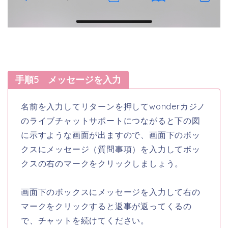
手順5 メッセージを入力
名前を入力してリターンを押してwonderカジノ
のライブチャットサポートにつながると下の図
に示すような画面が出ますので、画面下のボッ
クスにメッセージ（質問事項）を入力してボッ
クスの右のマークをクリックしましょう。
画面下のボックスにメッセージを入力して右の
マークをクリックすると返事が返ってくるの
で、チャットを続けてください。