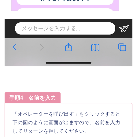
手順4 名前を入力
「オペレーターを呼び出す」をクリックすると
下の図のように画面が出ますので、名前を入力
してリターンを押してください。