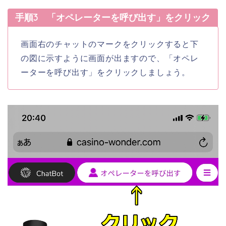
手順3 「オペレーターを呼び出す」をクリック
画面右のチャットのマークをクリックすると下
の図に示すように画面が出ますので、「オペレ
ーターを呼び出す」をクリックしましょう。