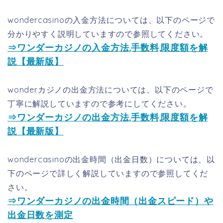
wondercasinoの入金方法については、以下のページで
分かりやすく説明していますので参照してください。
⇒ワンダーカジノの入金方法,手数料,限度額を解
説【最新版】
wonderカジノの出金方法については、以下のページで
丁寧に解説していますので参考にしてください。
⇒ワンダーカジノの出金方法,手数料,限度額を解
説【最新版】
wondercasinoの出金時間（出金日数）については、以
下のページで詳しく解説していますので参照してくだ
さい。
⇒ワンダーカジノの出金時間（出金スピード）や
出金日数を測定