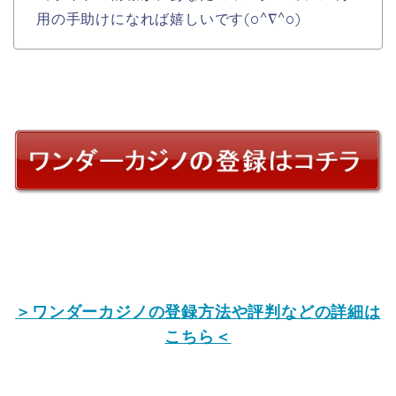
用の手助けになれば嬉しいです(o^∇^o)
＞ワンダーカジノの登録方法や評判などの詳細は
こちら＜