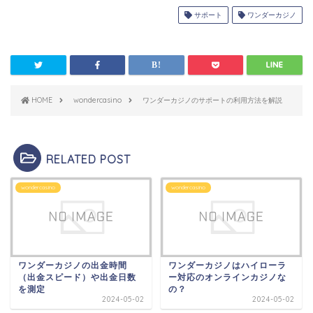
サポート
ワンダーカジノ
HOME
wondercasino
ワンダーカジノのサポートの利用方法を解説
RELATED POST
wondercasino
wondercasino
ワンダーカジノの出金時間
ワンダーカジノはハイローラ
（出金スピード）や出金日数
ー対応のオンラインカジノな
を測定
の？
2024-05-02
2024-05-02