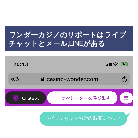
ワンダーカジノのサポートはライブ
チャットとメール,LINEがある