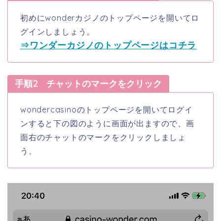
初めにwonderカジノのトップページを開いてロ
グインしましょう。
⇒ワンダーカジノのトップページはコチラ
手順2 チャットのマークをクリック
wondercasinoのトップページを開いてログイ
ンすると下の図のように画面が出ますので、画
面右のチャットのマークをクリックしましょ
う。