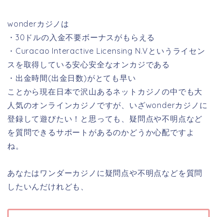
wonderカジノは
・30ドルの入金不要ボーナスがもらえる
・Curacao Interactive Licensing N.Vというライセン
スを取得している安心安全なオンカジである
・出金時間(出金日数)がとても早い
ことから現在日本で沢山あるネットカジノの中でも大
人気のオンラインカジノですが、いざwonderカジノに
登録して遊びたい！と思っても、疑問点や不明点など
を質問できるサポートがあるのかどうか心配ですよ
ね。
あなたはワンダーカジノに疑問点や不明点などを質問
したいんだけれども、