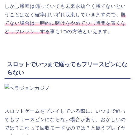
しかし勝率は偏っていても未来永劫全く勝てないとい
うことはなく確率はいずれ収束していきますので、
勝
てない場合は一時的に賭けをやめて少し時間を置くな
どリフレッシュする
事も1つの方法といえます。
スロットでいつまで経ってもフリースピンにな
らない
スロットゲームをプレイしている際に、いつまで経っ
てもフリースピンにならない場合があり、おかしいの
では？これって回収モードなのでは？と疑うプレイヤ