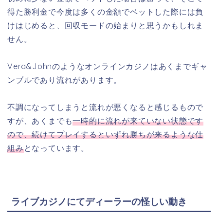
得た勝利金で今度は多くの金額でベットした際には負
けはじめると、回収モードの始まりと思うかもしれま
せん。
Vera&Johnのようなオンラインカジノはあくまでギャ
ンブルであり流れがあります。
不調になってしまうと流れが悪くなると感じるもので
すが、あくまでも
一時的に流れが来ていない状態です
ので、続けてプレイするといずれ勝ちが来るような仕
組み
となっています。
ライブカジノにてディーラーの怪しい動き