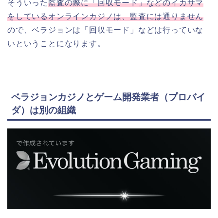
そういった
監査の際に「回収モード」などのイカサマ
をしているオンラインカジノは、監査には通りません
ので、ベラジョンは「回収モード」などは行っていな
いということになります。
ベラジョンカジノとゲーム開発業者（プロバイ
ダ）は別の組織