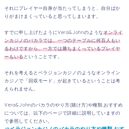
それにプレイヤー自身が当たってしまうと、自分ばか
りがまけまくっていると思ってしまいます。
すでに申し上げたようにVera&Johnのような
オンライ
ンカジノのバカラでは、一つのテーブルに何百人もい
るわけですから、一方では勝ちまくっているプレイヤ
ーもいる
ということです。
それを考えるとベラジョンカジノのようなオンライン
カジノで「回収モード」が起きているということは考
えられません。
Vera&Johnのバカラのやり方(賭け方)や種類,おすすめ
については、以下のページで詳細に説明していますの
で参照してください。
⇒ベラジョンカジノのバカラのやり方や種類,おす