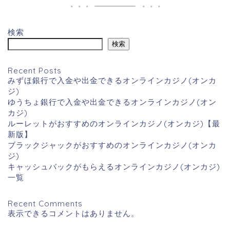
検索
検索
Recent Posts
みずほ銀行で入金や出金できるオンラインカジノ(オンカ
ジ)
ゆうちょ銀行で入金や出金できるオンラインカジノ(オン
カジ)
ルーレットがおすすめのオンラインカジノ(オンカジ)【最
新版】
ブラックジャックがおすすめのオンラインカジノ(オンカ
ジ)
キャッシュバックがもらえるオンラインカジノ(オンカジ)
一覧
Recent Comments
表示できるコメントはありません。