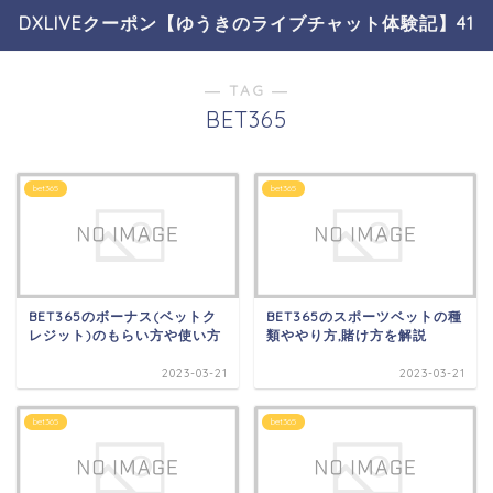
DXLIVEクーポン【ゆうきのライブチャット体験記】41
― TAG ―
BET365
bet365
bet365
BET365のボーナス(ベットク
BET365のスポーツベットの種
レジット)のもらい方や使い方
類ややり方,賭け方を解説
2023-03-21
2023-03-21
bet365
bet365