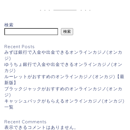
検索
検索
Recent Posts
みずほ銀行で入金や出金できるオンラインカジノ(オンカ
ジ)
ゆうちょ銀行で入金や出金できるオンラインカジノ(オン
カジ)
ルーレットがおすすめのオンラインカジノ(オンカジ)【最
新版】
ブラックジャックがおすすめのオンラインカジノ(オンカ
ジ)
キャッシュバックがもらえるオンラインカジノ(オンカジ)
一覧
Recent Comments
表示できるコメントはありません。