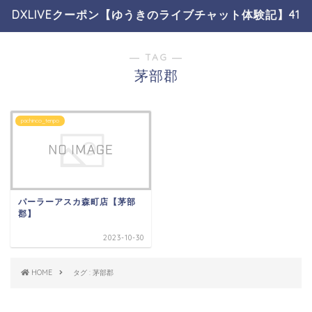
DXLIVEクーポン【ゆうきのライブチャット体験記】41
― TAG ―
茅部郡
pachinco_tenpo
パーラーアスカ森町店【茅部
郡】
2023-10-30
HOME
タグ : 茅部郡