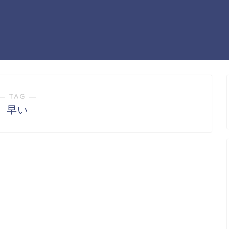
― TAG ―
早い