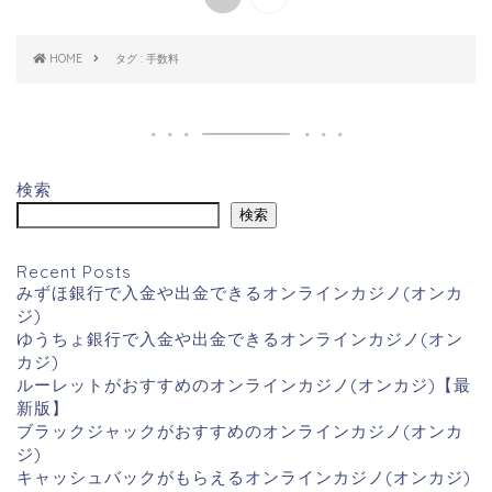
HOME
タグ : 手数料
検索
検索
Recent Posts
みずほ銀行で入金や出金できるオンラインカジノ(オンカ
ジ)
ゆうちょ銀行で入金や出金できるオンラインカジノ(オン
カジ)
ルーレットがおすすめのオンラインカジノ(オンカジ)【最
新版】
ブラックジャックがおすすめのオンラインカジノ(オンカ
ジ)
キャッシュバックがもらえるオンラインカジノ(オンカジ)