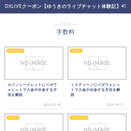
DXLIVEクーポン【ゆうきのライブチャット体験記】41
― TAG ―
手数料
casinosecret
mystino
カジノシークレットにベガウ
ミスティーノにベガウォレッ
ォレットで入金や出金する方
トで入金や出金する方法を解
法を解説
説
2024-05-18
2024-05-17
verajohn
wondercasino