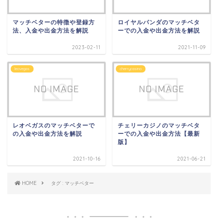
マッチベターの特徴や登録方
ロイヤルパンダのマッチベタ
法、入金や出金方法を解説
ーでの入金や出金方法を解説
2023-02-11
2021-11-09
leovegas
cherrycasino
レオベガスのマッチベターで
チェリーカジノのマッチベタ
の入金や出金方法を解説
ーでの入金や出金方法【最新
版】
2021-10-16
2021-06-21
HOME
タグ : マッチベター