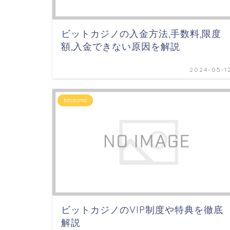
ビットカジノの入金方法,手数料,限度
額,入金できない原因を解説
2024-05-1
bitcasino
ビットカジノのVIP制度や特典を徹底
解説