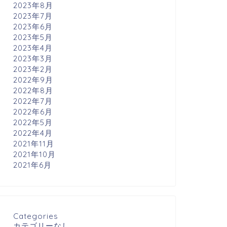
2023年8月
2023年7月
2023年6月
2023年5月
2023年4月
2023年3月
2023年2月
2022年9月
2022年8月
2022年7月
2022年6月
2022年5月
2022年4月
2021年11月
2021年10月
2021年6月
Categories
カテゴリーなし