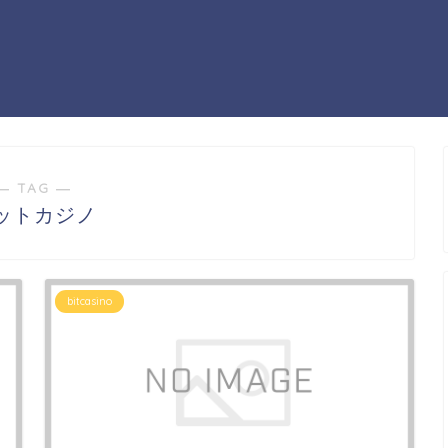
― TAG ―
ットカジノ
bitcasino