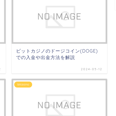
ビットカジノのドージコイン(DOGE)
での入金や出金方法を解説
2
2024-05-12
bitcasino